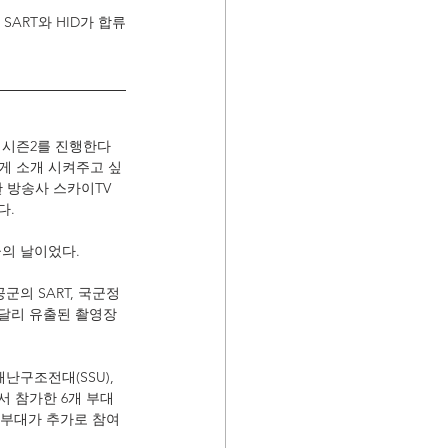
 SART와 HID가 합류
 시즌2를 진행한다
에게 소개 시켜주고 싶
한 방송사 스카이TV
다.
군의 날이었다.
군의 SART, 국군정
달리 유출된 촬영장 
난구조전대(SSU), 
서 참가한 6개 부대
특수부대가 추가로 참여