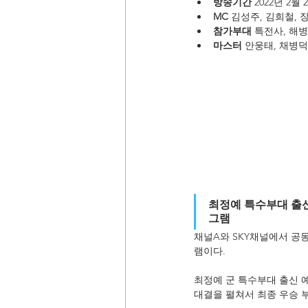
방송기간
 2022년 2월 
MC
 김성주, 김희철, 
참가부대
 특전사, 해병대
마스터
 안웅태, 채병덕
최정예 특수부대 출신
그램
채널A와 SKY채널에서 공동
램이다.
최정예 군 특수부대 출신 
대결을 펼쳐서 최종 우승 