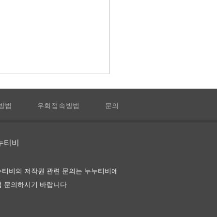
방법
우회접속방법
문의
누누티비
타임 호텔 다시보기 및 정
누티비의 저작권 관련 문의는 누누티비에
접 문의하시기 바랍니다