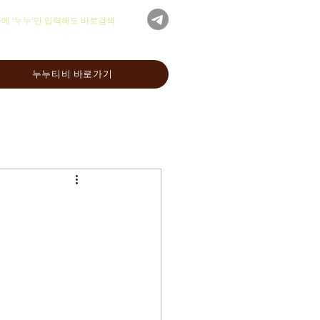
글에 '누누'만 입력해도 바로검색
누누티비 바로가기