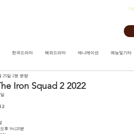
​구
한국드라마
해외드라마
애니메이션
예능및기타
월 25일
2분 분량
 Iron Squad 2 2022
2일
 2 
널
오후 9시20분