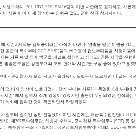
병수색대, 707, UDT, SDT, SSU 6팀이 이번 시즌에도 참가하고, 새롭게
, 지난 시즌에 이어 재 참가하는 인원은 없고, 전원 신규 참가자이다.
에 시즌2 제작을 검토중이라는 소식이 나왔다. 연출을 맡은 이원웅 PD는
한 공군의 특수부대(CCT, SART)들과 HID 등의 첩보부대들을 시청자들
2에서는 기존 패널 외에 박군을 패널로 섭외하고 싶다고. 공동 제작을 진행
훈 방송본부장은 강철부대의 포맷 판매와 시즌2를 구상 중에 있다고 밝혔
강철부대 시즌2 참가자 모집 공고가 올라왔다. 노렸는지 모르지만 이 날은 국
시즌2의 첫 티저 영상이 노출되었다. 참가 부대는 시즌1과 동일한 6개 부대에 공
. 시즌1에서 정보사 소개 영상이 있었지만 출연이 무산되었던 전적과는 
대가 녹화에 참여한 것이 확인되면서 확정되었다.
2월 28일부터 일주일 동안 진행됐다. 이번 시즌에는 해군특수전전단(UDT), 해
), 제707특수임무단, 해병대 수색대, 군사경찰 특수임무대(SDT) 등 앞
T), 특수탐색구조대대(SART), 국군정보사령부특임대(HID, UDU) 등 