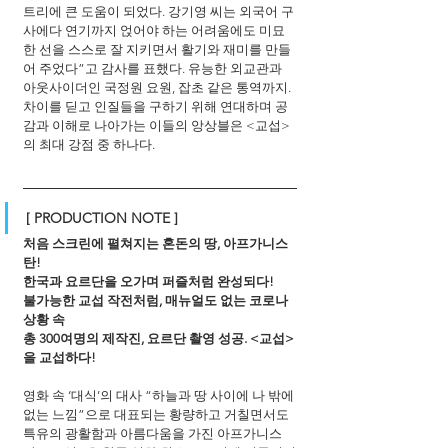
트리에 큰 도움이 되었다. 강기영 씨는 외국어 구
사에다 연기까지 얹어야 하는 어려움에도 미묘
한 선을 스스로 잘 지키면서 활기와 재미를 만들
어 주었다”고 감사를 표했다. 유능한 외교관과 
아웃사이더인 국정원 요원, 잡초 같은 통역까지. 
차이를 딛고 인질들을 구하기 위해 연대하며 공
감과 이해로 나아가는 이들의 앙상블은 <교섭>
의 최대 강점 중 하나다.
[ PRODUCTION NOTE ]
처음 스크린에 펼쳐지는 혼돈의 땅, 아프가니스
탄! 
한국과 요르단을 오가며 퍼즐처럼 완성되다! 
불가능한 교섭 작전처럼, 매뉴얼도 없는 코로나 
상황 속 
총 300여명의 제작진, 요르단 촬영 성공. <교섭>
을 교섭하다! 
영화 속 ‘대식’의 대사 “하늘과 땅 사이에 나 밖에 
없는 느낌”으로 대표되는 황량하고 거칠면서도 
특유의 광활함과 아름다움을 가진 아프가니스