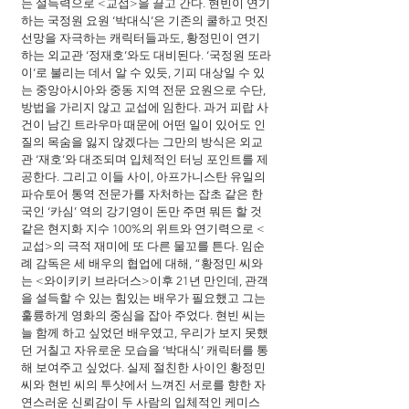
는 설득력으로 <교섭>을 끌고 간다. 현빈이 연기
하는 국정원 요원 ‘박대식’은 기존의 쿨하고 멋진 
선망을 자극하는 캐릭터들과도, 황정민이 연기
하는 외교관 ‘정재호’와도 대비된다. ‘국정원 또라
이’로 불리는 데서 알 수 있듯, 기피 대상일 수 있
는 중앙아시아와 중동 지역 전문 요원으로 수단, 
방법을 가리지 않고 교섭에 임한다. 과거 피랍 사
건이 남긴 트라우마 때문에 어떤 일이 있어도 인
질의 목숨을 잃지 않겠다는 그만의 방식은 외교
관 ‘재호’와 대조되며 입체적인 터닝 포인트를 제
공한다. 그리고 이들 사이, 아프가니스탄 유일의 
파슈토어 통역 전문가를 자처하는 잡초 같은 한
국인 ‘카심’ 역의 강기영이 돈만 주면 뭐든 할 것 
같은 현지화 지수 100%의 위트와 연기력으로 <
교섭>의 극적 재미에 또 다른 물꼬를 튼다. 임순
례 감독은 세 배우의 협업에 대해, “황정민 씨와
는 <와이키키 브라더스>이후 21년 만인데, 관객
을 설득할 수 있는 힘있는 배우가 필요했고 그는 
훌륭하게 영화의 중심을 잡아 주었다. 현빈 씨는 
늘 함께 하고 싶었던 배우였고, 우리가 보지 못했
던 거칠고 자유로운 모습을 ‘박대식’ 캐릭터를 통
해 보여주고 싶었다. 실제 절친한 사이인 황정민 
씨와 현빈 씨의 투샷에서 느껴진 서로를 향한 자
연스러운 신뢰감이 두 사람의 입체적인 케미스