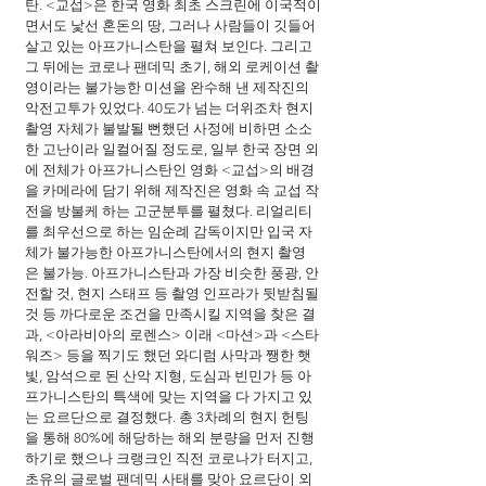
탄. <교섭>은 한국 영화 최초 스크린에 이국적이
면서도 낯선 혼돈의 땅, 그러나 사람들이 깃들어 
살고 있는 아프가니스탄을 펼쳐 보인다. 그리고 
그 뒤에는 코로나 팬데믹 초기, 해외 로케이션 촬
영이라는 불가능한 미션을 완수해 낸 제작진의 
악전고투가 있었다. 40도가 넘는 더위조차 현지 
촬영 자체가 불발될 뻔했던 사정에 비하면 소소
한 고난이라 일컬어질 정도로, 일부 한국 장면 외
에 전체가 아프가니스탄인 영화 <교섭>의 배경
을 카메라에 담기 위해 제작진은 영화 속 교섭 작
전을 방불케 하는 고군분투를 펼쳤다. 리얼리티
를 최우선으로 하는 임순례 감독이지만 입국 자
체가 불가능한 아프가니스탄에서의 현지 촬영
은 불가능. 아프가니스탄과 가장 비슷한 풍광, 안
전할 것, 현지 스태프 등 촬영 인프라가 뒷받침될 
것 등 까다로운 조건을 만족시킬 지역을 찾은 결
과, <아라비아의 로렌스> 이래 <마션>과 <스타
워즈> 등을 찍기도 했던 와디럼 사막과 쨍한 햇
빛, 암석으로 된 산악 지형, 도심과 빈민가 등 아
프가니스탄의 특색에 맞는 지역을 다 가지고 있
는 요르단으로 결정했다. 총 3차례의 현지 헌팅
을 통해 80%에 해당하는 해외 분량을 먼저 진행
하기로 했으나 크랭크인 직전 코로나가 터지고, 
초유의 글로벌 팬데믹 사태를 맞아 요르단이 외