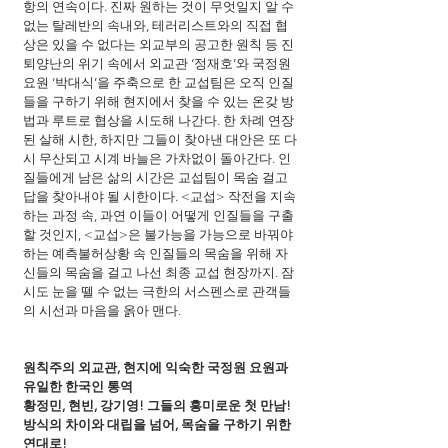
항의 연속이다. 진짜 원하는 것이 무엇일지 알 수 
없는 탈레반의 속내와, 테러리스트와의 직접 협
상은 있을 수 없다는 외교부의 공고한 원칙 등 진
퇴양난의 위기 속에서 외교관 ‘정재호’와 국정원 
요원 ‘박대식’을 주축으로 한 교섭팀은 오직 인질
들을 구하기 위해 현지에서 찾을 수 있는 온갖 방
법과 루트로 협상을 시도해 나간다. 한 차례 연장
된 살해 시한, 하지만 그들이 찾아낸 대안은 또 다
시 무산되고 시계 바늘은 가차없이 돌아간다. 인
질들에게 남은 삶의 시간은 교섭팀이 목숨 걸고 
답을 찾아내야 될 시한이다. <교섭> 작전을 지속
하는 과정 속, 과연 이들이 어떻게 인질들을 구출
할 것인지, <교섭>은 불가능을 가능으로 바꿔야 
하는 예측불허상황 속 인질들의 목숨을 위해 자
신들의 목숨을 걸고 나선 최종 교섭 현장까지. 잠
시도 눈을 뗄 수 없는 극한의 서스펜스로 관객들
의 시선과 마음을 옭아 맨다.
원칙주의 외교관, 현지에 익숙한 국정원 요원과 
유일한 한국인 통역
황정민, 현빈, 강기영! 그들의 흥미로운 첫 만남!
방식의 차이와 대립을 넘어, 목숨을 구하기 위한 
연대로!