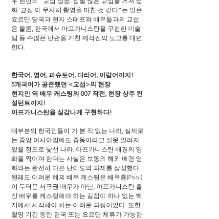
우 현빈의 “교섭 성공. 정말 많은 교섭을 거쳐 영
화 ‘교섭’이 무사히 촬영을 마친 것 같다“는 말은 
요르단 당국과 현지 스태프와 배우들과의 교섭
은 물론, 한국에서 아프가니스탄을 구현한 미술
팀 등 수많은 난관을 거친 제작진의 노고를 대변
한다.
한국어, 영어, 파슈토어, 다리어, 아랍어까지!
5개국어가 공존했던 <교섭>의 현장
현지인 역 배우 캐스팅의 007 작전, 현장 상주 컨
설턴트까지!
아프가니스탄을 실감나게 구현하다!  
대부분의 한국인들이 가 본 적 없는 나라, 실제로
는 중앙 아시아임에도 중동이라고 잘못 알려져 
있을 정도로 낯선 나라. 아프가니스탄 배경의 영
화를 찍어야 한다는 사실은 보통의 해외 배경 영
화와는 완전히 다른 난이도의 과제를 상정했다. 
원래도 어려운 해외 배우 캐스팅은 배우층(Pool)
이 두터운 서구권 배우가 아닌, 아프가니스탄 출
신 배우를 캐스팅해야 하는 길잡이 하나 없는 백
지에서 시작해야 하는 어려운 과정이었다. 또한 
촬영 기간 동안 한국 또는 요르단 체류가 가능한 