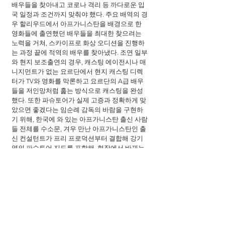
배우들을 찾아내고 코로나 격리 등 까다로운 입
국 일정과 조건까지 맞춰야 했다. 주요 배역의 경
우 할리우드에서 아프가니스탄을 배경으로 한 
영화들에 출연했던 배우들을 최대한 찾으려는 
노력을 거쳐, 스카이프로 화상 오디션을 진행하
는 과정 끝에 적역의 배우를 찾아냈다. 조연 일부
와 현지 보조출연의 경우, 캐스팅 에이전시나 매
니지먼트가 없는 요르단에서 현지 캐스팅 디렉
터가 TV와 영화를 막론하고 요르단의 A급 배우
들을 저인망처럼 훑는 방식으로 캐스팅을 완성
했다. 또한 파슈토어가 실제 고증과 정확하게 맞
았으면 좋겠다는 임순례 감독의 바람을 구현하
기 위해, 한국에 와 있는 아프가니스탄 출신 사람
들 전체를 수소문, 겨우 만난 아프가니스탄인 출
신 컨설턴트가 프리 프로덕션부터 결합해 강기
영의 파슈토어 지도를 포함해, 현장에서 바뀌는 
대사까지 즉석에서 바로잡고 옮기는 디테일한 
과정을 밟았다. 또한, 그는 영화 속에 보여지는 의
상과 프로덕션 디자인, 소품 등 언어를 넘어선 전
반적인 문화까지 아프가니스탄과 일치하는지 검
증하기 위해 한국부터 요르단까지 촬영 현장에 
상주하며 컨설턴트를 겸해 철저함을 기했다. 다
국적의 스탭과 배우가 섞여, 한국어와 영어, 요르
단 공용어인 아랍어, 아프가니스탄의 두 공용어