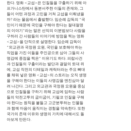
한다. 영화 <교섭>은 인질들을 구출하기 위해 아
프가니스탄에서 동분서주한 이들의 존재와, 그
들이 어떤 과정과 고민을 거쳐 교섭을 이뤄냈을
까? 라는 물음에서 출발했다. 임순례 감독의 “국
민이기 때문에 국민을 구해야 한다는 절대절명
의 이야기”라는 말은 선악의 이분법보다 사람을 
구하러 간 사람들의 이야기에 방점을 찍는 영화 
<교섭>을 단적으로 설명한다. 임순례 감독이 
“외교관과 국정원 요원, 국민을 보호해야 하는 
직업을 가진 이들을 주인공으로 삼아 그들의 사
명감에 중점을 찍은” 이유기도 하다. 피랍사건
과 인질들의 구출이라는 발단과 결말의 토대 위
에, 교섭 작전의 디테일과 캐릭터라는 주요 뼈대
를 채워 넣은 영화 <교섭>의 스토리는 오직 생명
을 구해야 한다는 이들의 사명감을 엔진삼아 달
려 나간다. 그리고 외교관과 국정원 요원을 중심
으로 인질들을 구하기 위해 교섭에 임하는 사람
들의 악전고투의 굽이굽이, 기필코 인질을 구해
야 한다는 원칙을 붙들고 고군분투하는 인물들
과 함께 마음이 움직이는 경험을 약속한다. 또한 
국가의 존재 이유와 생명의 가치에 대해서도 돌
아보게 만든다.