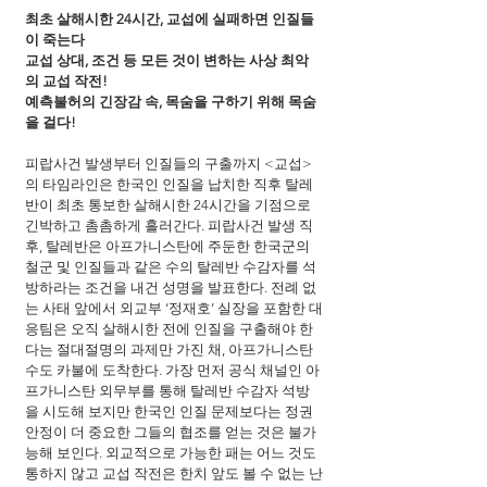
최초 살해시한 24시간, 교섭에 실패하면 인질들
이 죽는다
교섭 상대, 조건 등 모든 것이 변하는 사상 최악
의 교섭 작전!
예측불허의 긴장감 속, 목숨을 구하기 위해 목숨
을 걸다! 
피랍사건 발생부터 인질들의 구출까지 <교섭>
의 타임라인은 한국인 인질을 납치한 직후 탈레
반이 최초 통보한 살해시한 24시간을 기점으로 
긴박하고 촘촘하게 흘러간다. 피랍사건 발생 직
후, 탈레반은 아프가니스탄에 주둔한 한국군의 
철군 및 인질들과 같은 수의 탈레반 수감자를 석
방하라는 조건을 내건 성명을 발표한다. 전례 없
는 사태 앞에서 외교부 ‘정재호’ 실장을 포함한 대
응팀은 오직 살해시한 전에 인질을 구출해야 한
다는 절대절명의 과제만 가진 채, 아프가니스탄 
수도 카불에 도착한다. 가장 먼저 공식 채널인 아
프가니스탄 외무부를 통해 탈레반 수감자 석방
을 시도해 보지만 한국인 인질 문제보다는 정권 
안정이 더 중요한 그들의 협조를 얻는 것은 불가
능해 보인다. 외교적으로 가능한 패는 어느 것도 
통하지 않고 교섭 작전은 한치 앞도 볼 수 없는 난