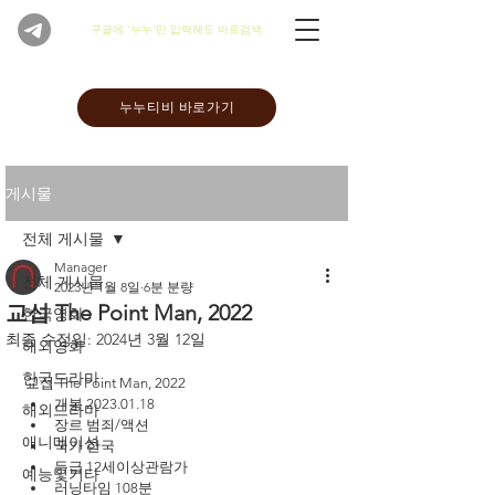
​구글에 '누누'만 입력해도 바로검색
누누티비 바로가기
게시물
전체 게시물
Manager
전체 게시물
2023년 1월 8일
6분 분량
교섭 The Point Man, 2022
한국영화
최종 수정일:
2024년 3월 12일
해외영화
한국드라마
교섭 The Point Man, 2022
개봉 2023.01.18
해외드라마
장르 범죄/액션
애니메이션
국가 한국
등급 12세이상관람가
예능및기타
러닝타임 108분