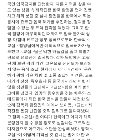
국인 입국금지를 단행한다. 다른 지역을 찾을 수
도 없는 상황 속 제작진은 한국 촬영을 먼저 진행
하고 해외 분량 중 실내 장면들을 한국에서 찍는 
동시에 요르단 입국 허가를 추진하는, 결과를 장
담할 수 없는 투 트랙 전략을 택했다. 그리고 한
국 촬영이 마무리되던 때까지도 입국 불가의 상
황. 마침내 요르단 정부 당국으로부터 한국의 <
교섭> 촬영팀에게만 예외적으로 입국허가가 당
도했고 <교섭>팀은 막힌 하늘길을 뚫고 특별기
편으로 요르단에 입국했다. 각자 독방에서 고립
된 채 보낸 격리 기간, 고온으로 신선도가 보장되
지 않는 음식 조달, 현지에서 시대 배경까지 구현
하기 위해 겪은 차량 및 소품 조달의 어려움, 코로
나와의 전쟁, 특수효과 등 한국에서라면 어렵지 
않을 장면들의 고난까지 <교섭>팀은 여러 번의 
고비를 넘겼다. 입맛의 향수병을 겪는 배우와 스
태프들에게 직접 한국 음식을 만들어 대접한 임
순례 감독과 황정민의 예에서 보이듯, <교섭> 제
작진은 온갖 난관을 오직 팀워크로 돌파해냈다. 
그 결과 <교섭>은 어디가 한국이고 어디가 해외 
분량인지 알 수 없을 정도로 실감나는 프로덕션 
디자인으로 아프가니스탄을 완성해 냈다. 영화 <
교섭>이 어떻게 기억날 것 같냐는 말에 대한 배