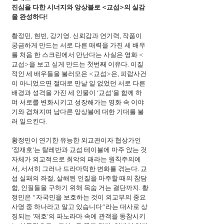
진심을 다한 시너지와 앙상블로 <교섭>의 실감
을 완성하다!
황정민, 현빈, 강기영. 신뢰감과 연기력, 작품이 
궁금하게 만드는 서로 다른 매력을 가진 세 배우
를 처음 한 스크린에서 만난다는 사실은 영화 <
교섭>을 보고 싶게 만드는 첫번째 이유다. 이질
적인 세 배우들을 불러모은 <교섭>은, 피랍사건
이 아니었으면 절대로 만날 일 없었던 서로 다른 
배경과 성격을 가진 세 인물이 ‘교섭’을 함께 하
며 서로를 변화시키고 성장해가는 영화 속 이야
기와 겹쳐지며 남다른 앙상블에 대한 기대를 불
러 일으킨다. 
황정민이 연기한 유능한 외교관이자 협상가인 
‘정재호’는 탈레반과 교섭 테이블에 마주 앉는 것 
자체가 외교적으로 최악의 패라는 원칙주의에
서, 서서히 그러나 드라마틱한 변화를 겪는다. 교
섭 실패의 좌절, 살해된 인질을 마주할 때의 참담
함, 인질들을 구하기 위해 목숨 거는 결단까지. 황
정민은 “자국민을 보호하는 것이 외교부의 중요 
사명 중 하나라고 알고 있습니다”라는 대사로 상
징되는 ‘재호’의 파노라마 속에 관객을 동참시키