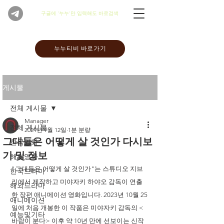
​구글에 '누누'만 입력해도 바로검색
누누티비 바로가기
게시물
전체 게시물
Manager
전체 게시물
2024년 9월 12일
1분 분량
그대들은 어떻게 살 것인가 다시보
한국영화
기 및 정보
해외영화
"그대들은 어떻게 살 것인가"는 스튜디오 지브
한국드라마
리에서 제작하고 미야자키 하야오 감독이 연출
해외드라마
한 장편 애니메이션 영화입니다. 2023년 10월 25
애니메이션
일에 처음 개봉한 이 작품은 미야자키 감독의 <
예능및기타
바람이 분다> 이후 약 10년 만에 선보이는 신작