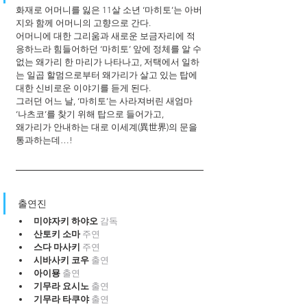
화재로 어머니를 잃은 11살 소년 ‘마히토’는 아버
지와 함께 어머니의 고향으로 간다. 
어머니에 대한 그리움과 새로운 보금자리에 적
응하느라 힘들어하던 ‘마히토’ 앞에 정체를 알 수 
없는 왜가리 한 마리가 나타나고, 저택에서 일하
는 일곱 할멈으로부터 왜가리가 살고 있는 탑에 
대한 신비로운 이야기를 듣게 된다.
그러던 어느 날, ‘마히토’는 사라져버린 새엄마 
‘나츠코’를 찾기 위해 탑으로 들어가고,
왜가리가 안내하는 대로 이세계(異世界)의 문을 
통과하는데…!
출연진
미야자키 하야오 
감독
산토키 소마 
주연
스다 마사키 
주연
시바사키 코우 
출연
아이묭 
출연
기무라 요시노 
출연
기무라 타쿠야 
출연