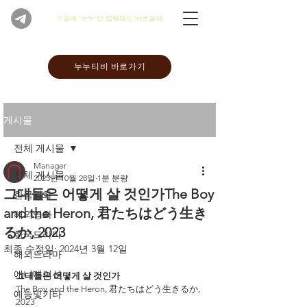
​구글에 '누누'만 입력해도 바로검색
누누티비 바로가기
게시물
전체 게시물
Manager
전체 게시물
2023년 10월 28일
1분 분량
그대들은 어떻게 살 것인가The Boy
한국영화
and the Heron, 君たちはどう生き
해외영화
るか, 2023
한국드라마
최종 수정일:
2024년 3월 12일
해외드라마
애니메이션
그대들은 어떻게 살 것인가
The Boy and the Heron, 君たちはどう生きるか, 
예능및기타
2023