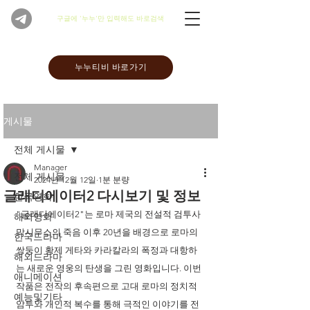
​구글에 '누누'만 입력해도 바로검색
누누티비 바로가기
게시물
전체 게시물
Manager
전체 게시물
2024년 12월 12일
1분 분량
글래디에이터2 다시보기 및 정보
한국영화
"글래디에이터2"는 로마 제국의 전설적 검투사 
해외영화
막시무스의 죽음 이후 20년을 배경으로 로마의 
한국드라마
쌍둥이 황제 게타와 카라칼라의 폭정과 대항하
해외드라마
는 새로운 영웅의 탄생을 그린 영화입니다. 이번 
애니메이션
작품은 전작의 후속편으로 고대 로마의 정치적 
예능및기타
암투와 개인적 복수를 통해 극적인 이야기를 전