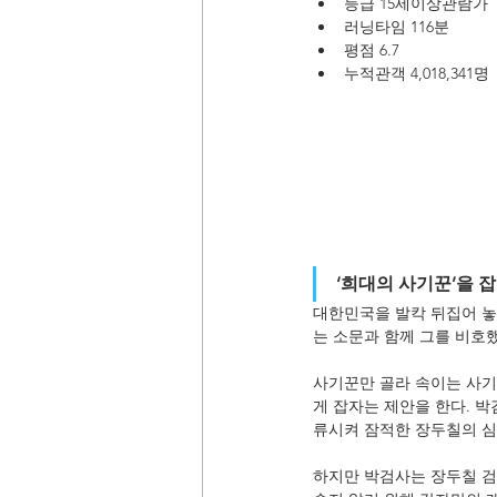
등급 15세이상관람가
러닝타임 116분
평점 6.7
누적관객 4,018,341명
‘희대의 사기꾼’을 잡
대한민국을 발칵 뒤집어 놓
는 소문과 함께 그를 비호
사기꾼만 골라 속이는 사기
게 잡자는 제안을 한다. 박
류시켜 잠적한 장두칠의 심
하지만 박검사는 장두칠 검거