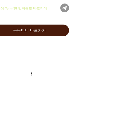
글에 '누누'만 입력해도 바로검색
누누티비 바로가기