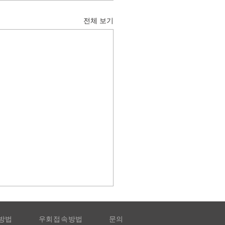
전체 보기
방법
우회접속방법
문의