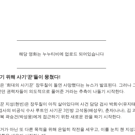
해당 영화는 누누티비에 업로드 되어있습니다
기 위해 사기‘꾼’들이 뭉쳤다!
은 ‘희대의 사기꾼’ 장두칠이 돌연 사망했다는 뉴스가 발표된다. 그러나 
했던 권력자들이 의도적으로 풀어준 거라는 추측이 나돌기 시작한다.
꾼 지성(현빈)은 장두칠이 아직 살아있다며 사건 담당 검사 박희수(유지태
검사의 비공식 수사 루트인 사기꾼 3인방 고석동(배성우), 춘자(나나), 김 
복 곽승건(박성웅)에게 접근하기 위한 새로운 판을 짜기 시작한다.
가 아닌 또 다른 목적을 위해 은밀히 작전을 세우고, 이를 눈치 챈 지성