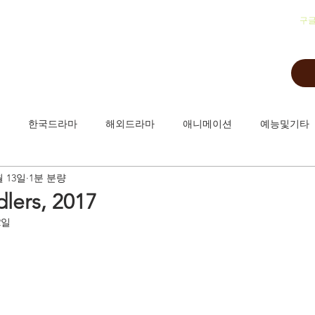
​구
한국드라마
해외드라마
애니메이션
예능및기타
월 13일
1분 분량
lers, 2017
2일