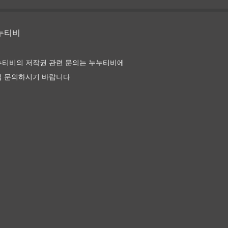
누누티비
 이름은 장미 다시보기 및
누티비의 저작권 관련 문의는 누누티비에
접 문의하시기 바랍니다