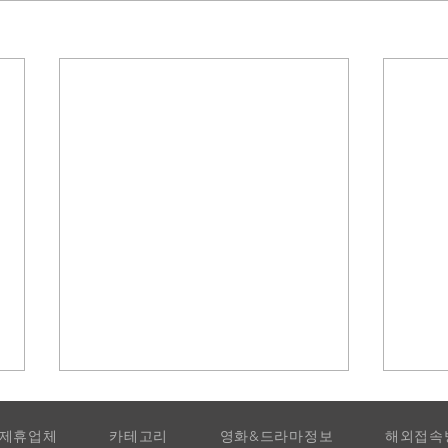
제휴업체
카테고리
영화&드라마정보
해외접속