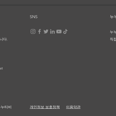
SNS
​
청설 다시보기 및 정보
그대
누
정보
니다.
직
st
th 누누티비
​개인정보 보호정책
이용약관