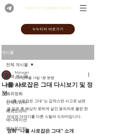
​구글에 '누누'만 입력해도 바로검색
누누티비 바로가기
게시물
전체 게시물
Manager
전체 게시물
2024년 8월 14일
1분 분량
나를 사로잡은 그대 다시보기 및 정
한국영화
보
해외영화
"나를 사로잡은 그대"는 갑작스런 사고로 남편
한국드라마
을 잃은 후 예상치 못하게 살인 용의자로 몰린 한 
해외드라마
여성의 이야기를 다룬 스릴러 드라마입니다. 
애니메이션
예능및기타
영화 "나를 사로잡은 그대" 소개