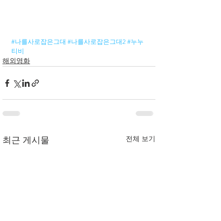
#나를사로잡은그대
#나를사로잡은그대2
#누누
티비
해외영화
전체 보기
최근 게시물