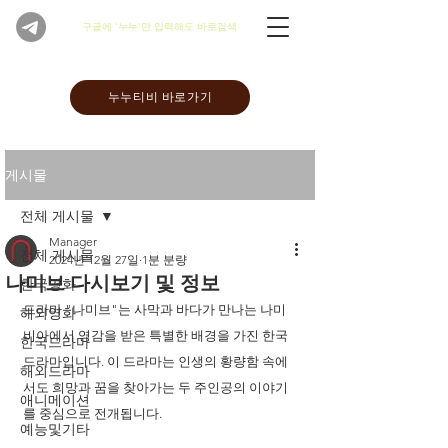
​구글에 '누누'만 입력해도 바로검색
누누티비 바로가기
게시물
전체 게시물
Manager
전체 게시물
2024년 12월 27일
1분 분량
나미브 다시보기 및 정보
한국영화
드라마 "나미브"는 사막과 바다가 만나는 나미
해외영화
비아에서 영감을 받은 특별한 배경을 가진 한국 
한국드라마
드라마입니다. 이 드라마는 인생의 황량함 속에
해외드라마
서도 희망과 꿈을 찾아가는 두 주인공의 이야기
애니메이션
를 중심으로 전개됩니다. 
예능및기타