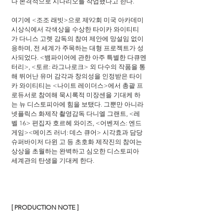
나 본격적으로 시나리오를 작업했다고 한다.
여기에 <조조 래빗>으로 제92회 미국 아카데미 
시상식에서 각색상을 수상한 타이카 와이티티
가 다니스 고렛 감독의 참여 제안에 망설임 없이 
응하며, 전 세계가 주목하는 대형 프로젝트가 성
사되었다. <뱀파이어에 관한 아주 특별한 다큐멘
터리>, <토르: 라그나로크> 외 다수의 작품을 통
해 뛰어난 유머 감각과 창의성을 인정받은 타이
카 와이티티는 <나이트 레이더스>에서 총괄 프
로듀서로 참여해 묵시록적 미장센을 기대케 하
는 뉴 디스토피아에 힘을 보탰다. 그뿐만 아니라 
넷플릭스 화제작 촬영감독 다니엘 그랜트, <레
벨 16> 편집자 호르헤 와이즈, <어벤져스: 엔드
게임><메이즈 러너: 데스 큐어> 시각효과 담당 
슈퍼바이저 다윈 고 등 초호화 제작진의 참여는 
상상을 초월하는 완벽하고 심오한 디스토피아 
세계관의 탄생을 기대케 한다.
[ PRODUCTION NOTE ]