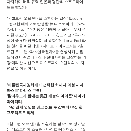
차지하며 해외 유력 언론과 평단의 스포트라이
트를 받았다.
“<칠드런 오브 맨>을 소환하는 걸작”(Esquire), 
“정교한 메타포로 탄생한 뉴 디스토피아!”(New 
York Times), “머지않은 미래에서 날아온 무시무
시한 경고”(Los Angeles Times), 그리고 “우리의 
삶에 중요한 전환점이 될 영화”(National Post)라
는 찬사를 이끌어낸 <나이트 레이더스>는 <칠
드런 오브 맨>과 <설국열차>를 연상시키는 압
도적인 비주얼라이징과 현대사회를 고찰하는 가
장 예리한 시선으로 디스토피아 스릴러의 새 지
평을 열 예정이다.
‘베를린국제영화제가 선택한 차세대 여성 시네
아스트’ 다니스 고렛!
‘할리우드가 탐내는 美친 재능의 아이콘’ 타이카 
와이티티!
15년 넘게 인연을 맺고 있는 두 감독의 야심 찬 
프로젝트로 화제!
<칠드런 오브 맨>을 소환하는 걸작으로 평가받
는 디스토피아 스릴러 <나이트 레이더스>는 15