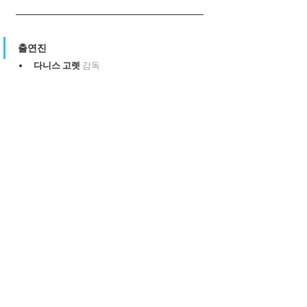
출연진
다니스 고렛 
감독
엘레 마이아 테일페데스 
주연
브룩클린 르텍시에 하트 
주연
알렉스 태런트 
주연
아만다 플러머 
출연
게일 모리스 
출연
조지나 앨리슨 컨더 
제작