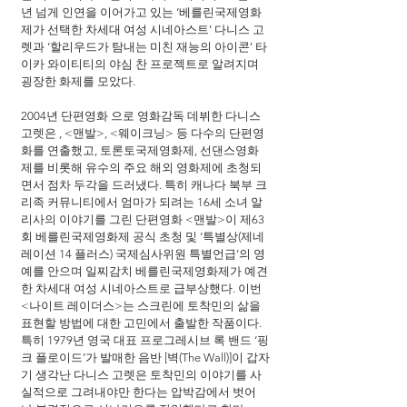
년 넘게 인연을 이어가고 있는 ‘베를린국제영화
제가 선택한 차세대 여성 시네아스트’ 다니스 고
렛과 ‘할리우드가 탐내는 미친 재능의 아이콘’ 타
이카 와이티티의 야심 찬 프로젝트로 알려지며 
굉장한 화제를 모았다.
2004년 단편영화 으로 영화감독 데뷔한 다니스 
고렛은 , <맨발>, <웨이크닝> 등 다수의 단편영
화를 연출했고, 토론토국제영화제, 선댄스영화
제를 비롯해 유수의 주요 해외 영화제에 초청되
면서 점차 두각을 드러냈다. 특히 캐나다 북부 크
리족 커뮤니티에서 엄마가 되려는 16세 소녀 알
리사의 이야기를 그린 단편영화 <맨발>이 제63
회 베를린국제영화제 공식 초청 및 ‘특별상(제네
레이션 14 플러스) 국제심사위원 특별언급’의 영
예를 안으며 일찌감치 베를린국제영화제가 예견
한 차세대 여성 시네아스트로 급부상했다. 이번 
<나이트 레이더스>는 스크린에 토착민의 삶을 
표현할 방법에 대한 고민에서 출발한 작품이다. 
특히 1979년 영국 대표 프로그레시브 록 밴드 ‘핑
크 플로이드’가 발매한 음반 [벽(The Wall)]이 갑자
기 생각난 다니스 고렛은 토착민의 이야기를 사
실적으로 그려내야만 한다는 압박감에서 벗어