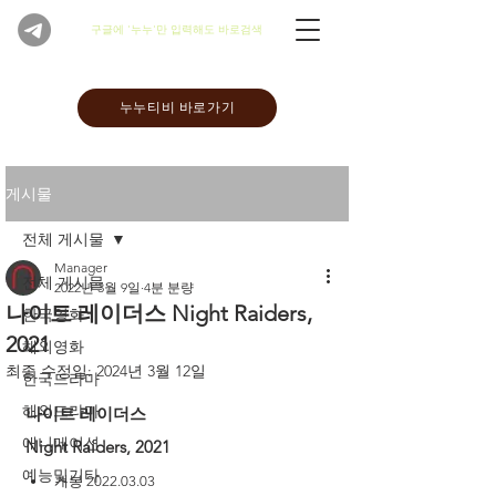
​구글에 '누누'만 입력해도 바로검색
누누티비 바로가기
게시물
전체 게시물
Manager
전체 게시물
2022년 3월 9일
4분 분량
나이트 레이더스 Night Raiders,
한국영화
2021
해외영화
최종 수정일:
2024년 3월 12일
한국드라마
해외드라마
나이트 레이더스
애니메이션
Night Raiders, 2021
예능및기타
개봉 2022.03.03