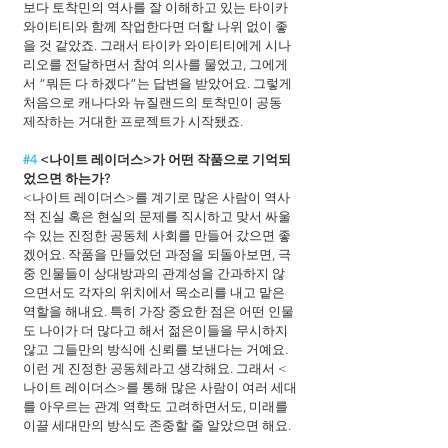
보다 토착민의 역사를 잘 이해하고 있는 타이카 
와이티티와 함께 작업한다면 더할 나위 없이 좋
을 것 같았죠. 그래서 타이카 와이티티에게 시나
리오를 전달하면서 참여 의사를 물었고, 그에게
서 “뭐든 다 하겠다”는 답변을 받았어요. 그렇게 
처음으로 캐나다와 뉴질랜드의 토착민이 공동 
제작하는 거대한 프로젝트가 시작됐죠.
#4
 <나이트 레이더스>가 어떤 작품으로 기억되
었으면 하는가?
<나이트 레이더스>를 계기로 많은 사람이 역사
적 진실 혹은 현실의 문제를 직시하고 맞서 싸울 
수 있는 진정한 공동체 사회를 만들어 갔으면 좋
겠어요. 작품을 만들었던 과정을 되돌아보면, 극 
중 인물들이 상대방과의 관계성을 간과하지 않
으면서도 각자의 위치에서 목소리를 내고 맡은 
역할을 해내요. 특히 가장 중요한 점은 어떤 인물
도 나이가 더 많다고 해서 젊은이들을 무시하지 
않고 그들만의 방식에 신뢰를 보낸다는 거예요. 
이런 게 진정한 공동체라고 생각해요. 그래서 <
나이트 레이더스>를 통해 많은 사람이 여러 세대
를 아우르는 관계 역학도 고려하면서도, 미래를 
이끌 세대만의 방식도 존중할 줄 알았으면 해요.