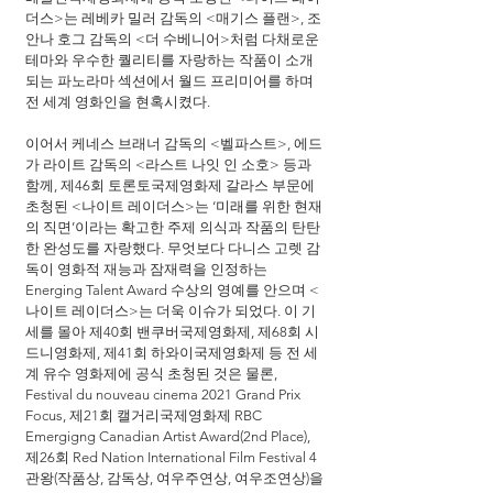
더스>는 레베카 밀러 감독의 <매기스 플랜>, 조
안나 호그 감독의 <더 수베니어>처럼 다채로운 
테마와 우수한 퀄리티를 자랑하는 작품이 소개
되는 파노라마 섹션에서 월드 프리미어를 하며 
전 세계 영화인을 현혹시켰다.
이어서 케네스 브래너 감독의 <벨파스트>, 에드
가 라이트 감독의 <라스트 나잇 인 소호> 등과 
함께, 제46회 토론토국제영화제 갈라스 부문에 
초청된 <나이트 레이더스>는 ‘미래를 위한 현재
의 직면’이라는 확고한 주제 의식과 작품의 탄탄
한 완성도를 자랑했다. 무엇보다 다니스 고렛 감
독이 영화적 재능과 잠재력을 인정하는 
Energing Talent Award 수상의 영예를 안으며 <
나이트 레이더스>는 더욱 이슈가 되었다. 이 기
세를 몰아 제40회 밴쿠버국제영화제, 제68회 시
드니영화제, 제41회 하와이국제영화제 등 전 세
계 유수 영화제에 공식 초청된 것은 물론, 
Festival du nouveau cinema 2021 Grand Prix 
Focus, 제21회 캘거리국제영화제 RBC 
Emergigng Canadian Artist Award(2nd Place), 
제26회 Red Nation International Film Festival 4
관왕(작품상, 감독상, 여우주연상, 여우조연상)을 