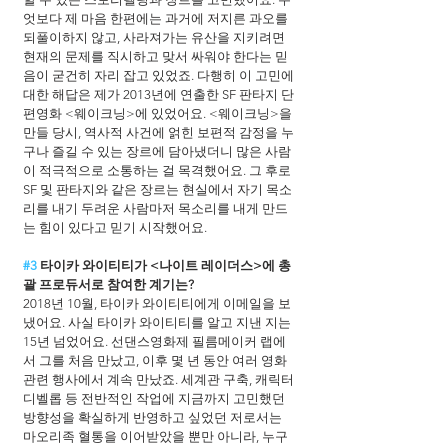
엇보다 제 마음 한편에는 과거에 저지른 과오를 
되풀이하지 않고, 사라져가는 유산을 지키려면 
현재의 문제를 직시하고 맞서 싸워야 한다는 믿
음이 굳건히 자리 잡고 있었죠. 다행히 이 고민에 
대한 해답은 제가 2013년에 연출한 SF 판타지 단
편영화 <웨이크닝>에 있었어요. <웨이크닝>을 
만들 당시, 역사적 사건에 얽힌 보편적 감정을 누
구나 즐길 수 있는 장르에 담아냈더니 많은 사람
이 적극적으로 소통하는 걸 목격했어요. 그 후로 
SF 및 판타지와 같은 장르는 현실에서 자기 목소
리를 내기 두려운 사람마저 목소리를 내게 만드
는 힘이 있다고 믿기 시작했어요.
#3
 타이카 와이티티가 <나이트 레이더스>에 총
괄 프로듀서로 참여한 계기는?
2018년 10월, 타이카 와이티티에게 이메일을 보
냈어요. 사실 타이카 와이티티를 알고 지낸 지는 
15년 넘었어요. 선댄스영화제 필름메이커 랩에
서 그를 처음 만났고, 이후 몇 년 동안 여러 영화 
관련 행사에서 계속 만났죠. 세계관 구축, 캐릭터 
디벨롭 등 전반적인 작업에 지금까지 고민했던 
방향성을 확실하게 반영하고 싶었던 저로서는 
마오리족 혈통을 이어받았을 뿐만 아니라, 누구