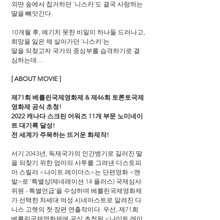
외딴 숲에서 칩거하던 `니스카`도 결국 사랑하는 
딸을 빼앗긴다.
10개월 후, 예기치 못한 비밀이 하나둘 드러나고,
희망을 잃은 채 살아가던 `니스카`는
딸을 되찾고자 국가의 중심부를 습격하기로 결
심하는데…
[ ABOUT MOVIE ]
제71회 베를린국제영화제 & 제46회 토론토국제
영화제 공식 초청!
2022 캐나다 스크린 어워즈 11개 부문 노미네이
트 대기록 달성!
전 세계가 주목하는 뜨거운 화제작!
서기 2043년, 독재국가의 인간병기로 길러진 딸
을 되찾기 위한 엄마의 사투를 그려낸 디스토피
아 스릴러 <나이트 레이더스>는 단편영화 <맨
발>로 ‘특별상(제네레이션 14 플러스) 국제심사
위원 - 특별언급’을 수상하며 베를린국제영화제
가 선택한 차세대 여성 시네아스트로 알려진 다
니스 고렛의 첫 장편 연출작이다. 우선, 제71회 
베를린국제영화제에 공식 초청된 <나이트 레이