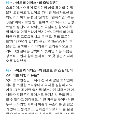
#1
 <나이트 레이더스>의 출발점은?
스크린에서 어떻게 토착민의 삶을 표현할 수 있
을지 고민하고 있었어요. 왜냐면 제삼자로선 토
착민의 이야기는 항상 ‘신기한’, ‘민속적인’, 혹은 
‘옛날’ 이야기로만 받아들여져 왔으니까요. 분명 
트럼프 정권이 시작되면서 극심해진 혐오와 차
별 역사의 연장선상에 있지만요. 그런데 때마침 
영국 대표 프로그레시브 록 밴드 ‘핑크 플로이
드’가 1979년에 발매한 음반 [벽(The Wall)]이 떠
올랐고, 토착민의 이야기를 리얼리즘적으로 그
려내야만 한다는 강박에서 벗어난 저는 폭넓은 
장르적 고민과 함께 본격적으로 첫 장편 시나리
오를 작업했죠.
#2
 <나이트 레이더스>의 장르로 SF, 스릴러, 미
스터리를 택한 이유는?
북미 토착민뿐만 아니라 전 세계 많은 토착민이 
세대를 초월한 트라우마의 역사를 경험하고 있
어요. 그런데 이런 역사를 잊는다면 지금뿐만 아
니라 머지않은 미래에서도 과거의 비극을 반복
할 수 있다고 생각해요. 이런 비극을 끊어내려면 
누구나 다양한 사회적 이슈에 목소리를 낼 필요
가 있다고 생각했고, 영화감독으로서 이를 실현
할 수 있는 스토리텔링과 장르를 고민했어요. 무