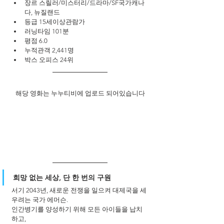
장르 스릴러/미스터리/드라마/SF국가캐나
다, 뉴질랜드
등급 15세이상관람가
러닝타임 101분
평점 6.0
누적관객 2,441명
박스 오피스 24위
해당 영화는 누누티비에 업로드 되어있습니다
희망 없는 세상, 단 한 번의 구원 
서기 2043년, 새로운 전쟁을 일으켜 대제국을 세
우려는 국가 에머슨.
인간병기를 양성하기 위해 모든 아이들을 납치
하고,