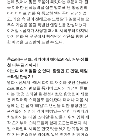
는데 있어서 많은 도움이 되었다는 후문이다. 결
국 이러한 선곡능력을 십분 발휘해 낸 황정민의 
아이디어로 영화 속 중요한 엔딩곡이 선정되었
고, 가슴 속 깊이 전해오는 노랫말과 멜로디는 모
두의 가슴을 울릴 특별한 엔딩신을 완성해냈다. 
이처럼 <남자가 사랑할 때>의 시작부터 마지막
까지 영화 속 곳곳에서 황정민의 작품을 향한 진
한 애정을 고스란히 느낄 수 있다.
촌스러운 셔츠, 맥가이버 헤어스타일, 배우 생활 
첫 피부 관리까지!
이보다 더 리얼할 순 없다! 황정민 표 건달, 태일 
스타일 탄생기!
영화 <신세계>에서 화이트 재킷과 멋진 선글라
스로 보스의 면모를 풍기며 그만의 개성이 돋보
이는 ‘정청 스타일’을 완성시켰던 황정민이 새로
운 캐릭터와 스타일로 돌아왔다. 태어나 처음 사
랑에 눈 뜬 남자 ‘태일’로 변신을 꾀한 황정민은, 
관객들의 뇌리에 깊이 박혀있는 ‘정청’ 캐릭터와 
차별화되는 ‘태일 스타일’을 만들기 위해 영화 제
작 초기부터 스태프들과 함께 고군분투했다. 태
일 스타일의 시작은 한껏 멋을 냈지만 유행이 한
참 지난 촌스러운 의상과, 일명 맥가이버 헤어스