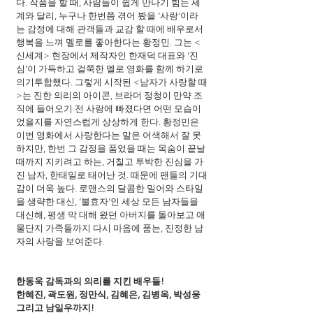
다. 작품을 할 때, 사람들이 쉽게 만나기 힘든 세
계와 달리, 누구나 한번쯤 겪어 봤을 ‘사랑’이라
는 감정에 대해 관객들과 교감 할 때에 배우로서 
행복을 느껴 멜로를 좋아한다는 황정민. 그는 <
신세계> 현장에서 제작자인 한재덕 대표와 ‘진
심’이 가득하고 걸쭉한 멜로 영화를 함께 하기로 
의기투합했다. 그렇게 시작된 <남자가 사랑할 때
>는 진한 의리의 아이콘, 브라더 정청이 만약 조
직에 들어오기 전 사랑에 빠졌다면 어떤 모습이
었을지를 자연스럽게 상상하게 한다. 황정민은 
이번 영화에서 사랑한다는 말은 어색해서 잘 못 
하지만, 한번 그 감정을 품었을 때는 목숨이 끝날 
때까지 지키려고 하는, 거칠고 투박한 진심을 가
진 남자, 한태일로 태어난 것. 때문에 팬들의 기대
감이 더욱 높다. 로맨스의 달콤한 밀어와 스타일
을 생략한 대신, ‘불효자’인 세상 모든 남자들을 
대신해, 평생 막 대해 왔던 아버지를 돌아보고 애
물단지 가족들까지 다시 마음에 품는, 진정한 남
자의 사랑을 보여준다.
한동욱 감독과의 의리를 지킨 배우들!
한혜진, 곽도원, 정만식, 김혜은, 김병옥, 박성웅 
그리고 남일우까지!