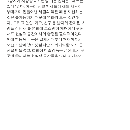
<남자가 사랑할 때> 헌팅 기본 원칙은 “세트는 
없다”였다. 아무리 정교한 세트라 해도 사람이 
부대끼며 만들어낸 세월의 묵은 때를 재현하는 
것은 불가능하기 때문에 영화의 모든 것인 ‘남
자’, 그리고 연인, 가족, 친구 등 남자와 관계된 ‘사
람들의 냄새’를 영화에 고스란히 재현하기 위해
서도 현실적 공간에서의 촬영은 필수적이었다. 
이에 한동욱 감독은 일제시대부터 현재까지의 
모습이 남아있어 낯설지만 드라마틱한 도시 군
산을 떠올렸고, 조화성 미술감독은 군산 도시 곳
곳에 존재하는 현실적 공간들을 덧대고 가감하
면서 ‘인물들이 살아 숨쉬는 공간’을 만들어냈다.
이러한 공간에서 탄생한 까닭에 주인공 태일이 
생활하는 집, 거리, 일터는 어딘지 좁고 어둡게 묘
사되어있다. 현실 어디에도 안주할 수 없던 태일
은 그랬던 도시 군산에서 자신의 현실과 절대 어
울릴 것 같지 않는 호정을 만나 첫눈에 반하고, 그
녀와 함께 걷고, 밥 먹고를 반복하며 천천히 사랑
을 시작한다. 낯설었던 도시는 태일과 호정이 함
께 기억을 쌓아가는 사이, 인간미 넘치는 공간이 
되고, 오리 백숙집, 커피숍, 파스타집 등 그들이 
함께 먹방 데이트를 하는 장소는 아날로그적 향
수가 가득한 공간으로 탈바꿈하여, 진한 사랑의 