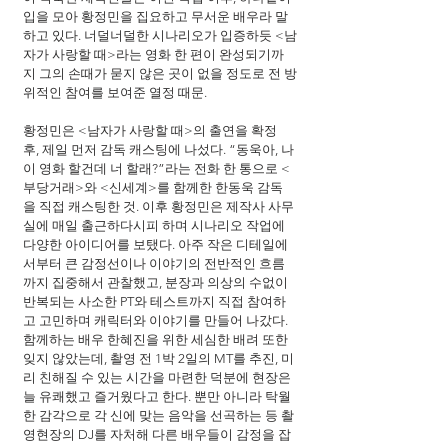
입을 모아 황정민을 집요하고 무서운 배우라 말
하고 있다. 너덜너덜한 시나리오가 입증하듯 <남
자가 사랑할 때>라는 영화 한 편이 완성되기까
지 그의 손때가 묻지 않은 곳이 없을 정도로 전 방
위적인 참여를 보여준 열정 때문.
황정민은 <남자가 사랑할 때>의 출연을 확정 
후, 제일 먼저 감독 캐스팅에 나섰다. “동욱아, 나 
이 영화 할건데 너 할래?”라는 전화 한 통으로 <
부당거래>와 <신세계>를 함께한 한동욱 감독
을 직접 캐스팅한 것. 이후 황정민은 제작사 사무
실에 매일 출근하다시피 하며 시나리오 작업에 
다양한 아이디어를 보탰다. 아주 작은 디테일에
서부터 큰 감정선이나 이야기의 전반적인 흐름
까지 집중해서 관찰했고, 분장과 의상의 수없이 
반복되는 사소한 PT와 테스트까지 직접 참여하
고 고민하며 캐릭터와 이야기를 만들어 나갔다. 
함께하는 배우 한혜진을 위한 세심한 배려 또한 
잊지 않았는데, 촬영 전 1박 2일의 MT를 추진, 미
리 친해질 수 있는 시간을 마련한 덕분에 현장은 
늘 유쾌했고 즐거웠다고 한다. 뿐만 아니라 탁월
한 감각으로 각 신에 맞는 음악을 선곡하는 등 촬
영현장의 DJ를 자처해 다른 배우들이 감정을 잡