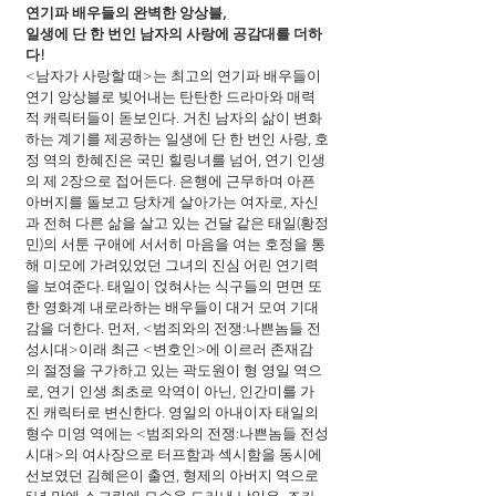
연기파 배우들의 완벽한 앙상블,
일생에 단 한 번인 남자의 사랑에 공감대를 더하
다!
<남자가 사랑할 때>는 최고의 연기파 배우들이 
연기 앙상블로 빚어내는 탄탄한 드라마와 매력
적 캐릭터들이 돋보인다. 거친 남자의 삶이 변화
하는 계기를 제공하는 일생에 단 한 번인 사랑, 호
정 역의 한혜진은 국민 힐링녀를 넘어, 연기 인생
의 제 2장으로 접어든다. 은행에 근무하며 아픈 
아버지를 돌보고 당차게 살아가는 여자로, 자신
과 전혀 다른 삶을 살고 있는 건달 같은 태일(황정
민)의 서툰 구애에 서서히 마음을 여는 호정을 통
해 미모에 가려있었던 그녀의 진심 어린 연기력
을 보여준다. 태일이 얹혀사는 식구들의 면면 또
한 영화계 내로라하는 배우들이 대거 모여 기대
감을 더한다. 먼저, <범죄와의 전쟁:나쁜놈들 전
성시대>이래 최근 <변호인>에 이르러 존재감
의 절정을 구가하고 있는 곽도원이 형 영일 역으
로, 연기 인생 최초로 악역이 아닌, 인간미를 가
진 캐릭터로 변신한다. 영일의 아내이자 태일의 
형수 미영 역에는 <범죄와의 전쟁:나쁜놈들 전성
시대>의 여사장으로 터프함과 섹시함을 동시에 
선보였던 김혜은이 출연, 형제의 아버지 역으로 