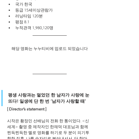
국가 한국
등급 15세이상관람가
러닝타임 120분
평점 8.1
누적관객 1,980,120명
해당 영화는 누누티비에 업로드 되었습니다
평생 사랑과는 멀었던 한 남자가 사랑에 눈 
뜨다! 일생에 단 한 번 ‘남자가 사랑할 때’
[ Director’s statement ]
시작은 황정민 선배님의 전화 한 통이었다. <신
세계> 촬영 중 제작자인 한재덕 대표님과 함께 
찐득찐득한 멜로 영화를 하기로 두 분이 의기투
합한 직후, 나를 술자리로 불러내셔서, 단 한마