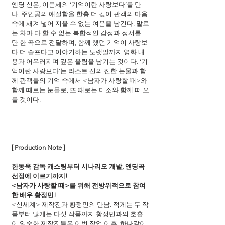
엔딩 신은, 이문세의 ‘기억이란 사랑보다’를 만
나, 주인공의 애절함을 한층 더 깊이 관객의 마음 
속에 새겨 넣어 지울 수 없는 여운을 남긴다. 말로
는 차마 다 할 수 없는 복합적인 감정과 정서를 
단 한 곡으로 전달하며, 함께 했던 기억이 사랑보
다 더 슬프다고 이야기하는 노랫말까지 영화 내
용과 어우러지며 깊은 울림을 남기는 것이다. ‘기
억이란 사랑보다’는 라스트 신의 진한 눈물과 함
께 관객들의 기억 속에서 <남자가 사랑할 때>와 
함께 때로는 눈물로, 또 때로는 미소와 함께 떠 오
를 것이다.
[ Production Note ]
한동욱 감독 캐스팅부터 시나리오 개발, 엔딩곡 
선정에 이르기까지!
<남자가 사랑할 때>를 위해 전방위적으로 참여
한 배우 황정민!
<신세계> 제작진과 황정민의 만남. 적게는 두 작
품부터 많게는 다섯 작품까지 황정민과의 호흡
이 익숙한 제작진들은 이번 작업 이후, 하나같이 