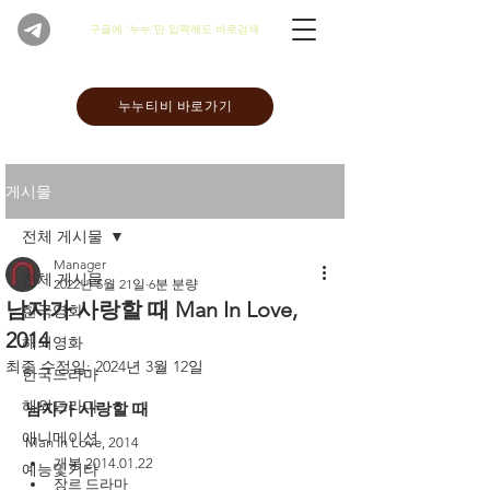
​구글에 '누누'만 입력해도 바로검색
누누티비 바로가기
게시물
전체 게시물
Manager
전체 게시물
2022년 5월 21일
6분 분량
남자가 사랑할 때 Man In Love,
한국영화
2014
해외영화
최종 수정일:
2024년 3월 12일
한국드라마
해외드라마
남자가 사랑할 때 
애니메이션
Man In Love, 2014
개봉 2014.01.22
예능및기타
장르 드라마