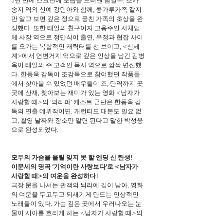
5년 만에 스크린에 모습을 드러낸 남일우, 조카 
송지 역의 신예 강민아와 함께, 콩가루가족 같지
만 알고 보면 깊은 정으로 뭉친 가족의 초상을 완
성했다. 또한 태일의 친구이자 고용주인 사채업
체 사장 역으로 정만식이 출연, 우정과 협잡 사이
를 오가는 복합적인 캐릭터를 선 보이고, <신세
계>에서 연변거지 역으로 깊은 인상을 남긴 김병
옥이 태일의 주 고객인 목사 역으로 깜짝 변신했
다. 한동욱 감독이 조감독으로 참여했던 작품들
에서 찾아볼 수 있었던 배우들이 조, 단역까지 곳
곳에 산재, 찾아보는 재미가 있는 영화 <남자가 
사랑할 때>의 ‘의리파’ 캐스트 군단은 한동욱 감
독의 연출 데뷔작이면, 개런티도 대본도 필요 없
고, 촬영 날짜와 장소만 알면 된다고 말한 박성웅
으로 완성되었다.
모두의 가슴을 울릴 잊지 못 할 엔딩 신 탄생!
이문세의 명곡 ‘기억이란 사랑보다’로 <남자가 
사랑할 때>의 여운을 완성하다!
극장 문을 나서는 관객의 뇌리에 깊이 남아, 영화
의 여운을 두고두고 되새기게 만드는 인상적인 
노래들이 있다. 가슴 깊은 곳에서 우러나오는 눈
물이 시야를 흐리게 하는 <남자가 사랑할 때>의 