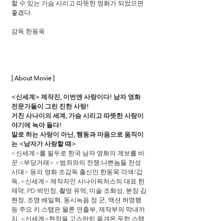
할 수 있는 가슴 시리고 따뜻한 영화가 되었으면 
좋겠다.
감독 한동욱
[ About Movie ]
<신세계> 제작진, 이번엔 사랑이다! 남자 영화 
전문가들이 그린 진한 사랑!
거친 사나이의 세계, 가슴 시리고 따뜻한 사랑이
야기에 녹아 들다!
말로 하는 사랑이 아닌, 행동과 마음으로 움직이
는 <남자가 사랑할 때>
<신세계>를 필두로 한국 남자 영화의 계보를 바
꾼 <부당거래> <범죄와의 전쟁:나쁜놈들 전성
시대> 등의 영화 조감독 출신인 한동욱 각색/감
독, <신세계> 제작자인 사나이픽처스의 대표 한
재덕, PD 박민정, 촬영 유억, 미술 조화성, 분장 김
현정, 조명 배일혁, 동시녹음 정 군, 액션 허명행 
등 주요 키 스탭은 물론 연출부, 제작부의 막내까
지. <신세계>현장을 고스란히 옮겨온 듯한 스탭 