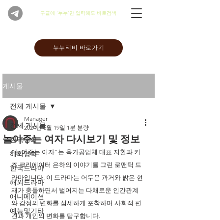
​구글에 '누누'만 입력해도 바로검색
누누티비 바로가기
게시물
전체 게시물
Manager
전체 게시물
2024년 6월 19일
1분 분량
놀아주는 여자 다시보기 및 정보
한국영화
"놀아주는 여자"는 육가공업체 대표 지환과 키
해외영화
즈 크리에이터 은하의 이야기를 그린 로맨틱 드
한국드라마
라마입니다. 이 드라마는 어두운 과거와 밝은 현
해외드라마
재가 충돌하면서 벌어지는 다채로운 인간관계
애니메이션
와 감정의 변화를 섬세하게 포착하며 사회적 편
예능및기타
견과 개인의 변화를 탐구합니다.