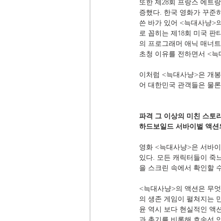
또한 제28회 프랑스 에트랑제 
증했다. 한국 영화가 꾸준히
쓴 바가 있어 <늑대사냥>의
로 꼽히는 제18회 미국 
의 프로그래머 애닉 매너트는
초청 이유를 전하면서 <늑
이처럼 <늑대사냥>은 개봉
어 대한민국 관객들은 물론 
파격 그 이상의 미친 스토
하드보일드 서바이벌 액션
영화 <늑대사냥>은 서바이
있다. 모든 캐릭터들이 죽
을 스크린 속에서 확인할 수
<늑대사냥>의 액션은 무엇
의 생존 게임이 펼쳐지는 
윤 역시 보다 현실적인 액
과 총기를 비롯해 호송선 