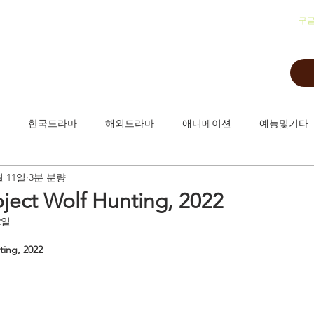
​구
한국드라마
해외드라마
애니메이션
예능및기타
월 11일
3분 분량
ct Wolf Hunting, 2022
2일
ing, 2022