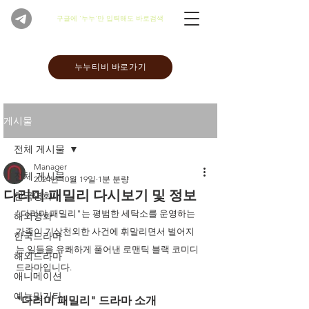
​구글에 '누누'만 입력해도 바로검색
누누티비 바로가기
게시물
전체 게시물
Manager
전체 게시물
2024년 10월 19일
1분 분량
다리미 패밀리 다시보기 및 정보
한국영화
"다리미 패밀리"는 평범한 세탁소를 운영하는 
해외영화
가족이 기상천외한 사건에 휘말리면서 벌어지
한국드라마
는 일들을 유쾌하게 풀어낸 로맨틱 블랙 코미디 
해외드라마
드라마입니다. 
애니메이션
예능및기타
"다리미 패밀리" 드라마 소개 