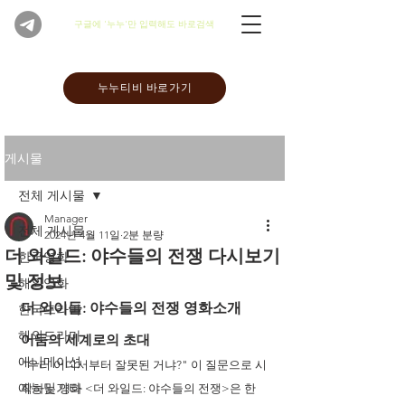
​구글에 '누누'만 입력해도 바로검색
누누티비 바로가기
게시물
전체 게시물
Manager
전체 게시물
2024년 4월 11일
2분 분량
더 와일드: 야수들의 전쟁 다시보기
한국영화
및 정보
해외영화
더 와이들: 야수들의 전쟁 영화소개
한국드라마
해외드라마
어둠의 세계로의 초대
애니메이션
"우리 어디서부터 잘못된 거냐?" 이 질문으로 시
예능및기타
작하는 영화 <더 와일드: 야수들의 전쟁>은 한 