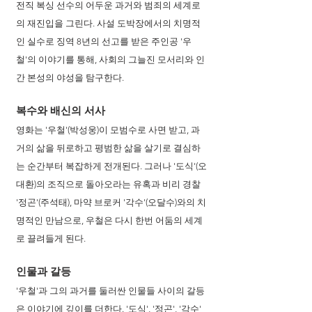
전직 복싱 선수의 어두운 과거와 범죄의 세계로
의 재진입을 그린다. 사설 도박장에서의 치명적
인 실수로 징역 8년의 선고를 받은 주인공 '우
철'의 이야기를 통해, 사회의 그늘진 모서리와 인
간 본성의 야성을 탐구한다.
복수와 배신의 서사
영화는 '우철'(박성웅)이 모범수로 사면 받고, 과
거의 삶을 뒤로하고 평범한 삶을 살기로 결심하
는 순간부터 복잡하게 전개된다. 그러나 '도식'(오
대환)의 조직으로 돌아오라는 유혹과 비리 경찰 
'정곤'(주석태), 마약 브로커 '각수'(오달수)와의 치
명적인 만남으로, 우철은 다시 한번 어둠의 세계
로 끌려들게 된다.
인물과 갈등
'우철'과 그의 과거를 둘러싼 인물들 사이의 갈등
은 이야기에 깊이를 더한다. '도식', '정곤', '각수' 