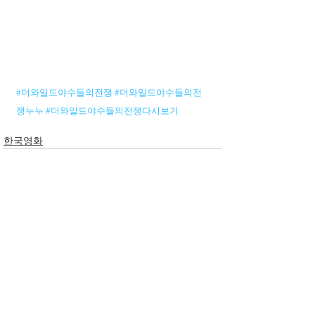
#더와일드야수들의전쟁
#더와일드야수들의전
쟁누누
#더와일드야수들의전쟁다시보기
한국영화
전체 보기
최근 게시물