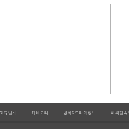
제휴업체
카테고리
영화&드라마정보
해외접속
라 비