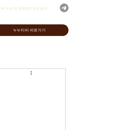
글에 '누누'만 입력해도 바로검색
누누티비 바로가기