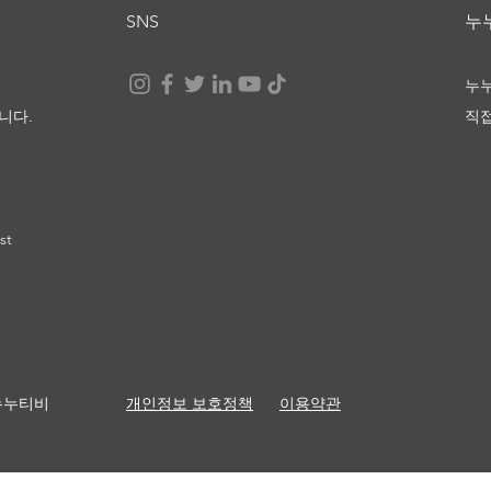
SNS
​
눈부신 세상 끝에서, 너와 나
누
니다.
직
st
th 누누티비
​개인정보 보호정책
이용약관