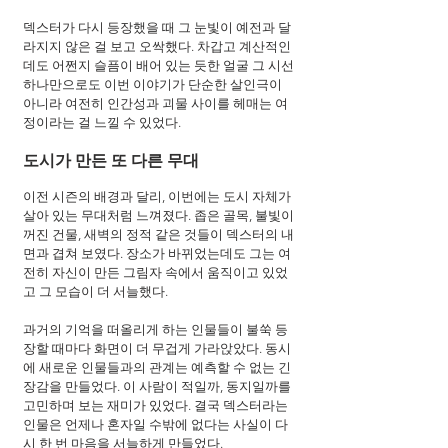
덱스터가 다시 등장했을 때 그 눈빛이 예전과 달
라지지 않은 걸 보고 오싹했다. 차갑고 계산적인
데도 어쩐지 슬픔이 배어 있는 듯한 얼굴 그 시선 
하나만으로도 이번 이야기가 단순한 살인극이 
아니라 여전히 인간성과 괴물 사이를 헤매는 여
정이라는 걸 느낄 수 있었다.
도시가 만든 또 다른 무대
이전 시즌의 배경과 달리, 이번에는 도시 자체가 
살아 있는 무대처럼 느껴졌다. 좁은 골목, 불빛이 
꺼진 건물, 새벽의 정적 같은 것들이 덱스터의 내
면과 겹쳐 보였다. 장소가 바뀌었는데도 그는 여
전히 자신이 만든 그림자 속에서 움직이고 있었
고 그 모습이 더 서늘했다.
과거의 기억을 떠올리게 하는 인물들이 불쑥 등
장할 때마다 화면이 더 무겁게 가라앉았다. 동시
에 새로운 인물들과의 관계는 예측할 수 없는 긴
장감을 만들었다. 이 사람이 적일까, 동지일까를 
고민하며 보는 재미가 있었다. 결국 덱스터라는 
인물은 언제나 혼자일 수밖에 없다는 사실이 다
시 한 번 마음을 서늘하게 만들었다.