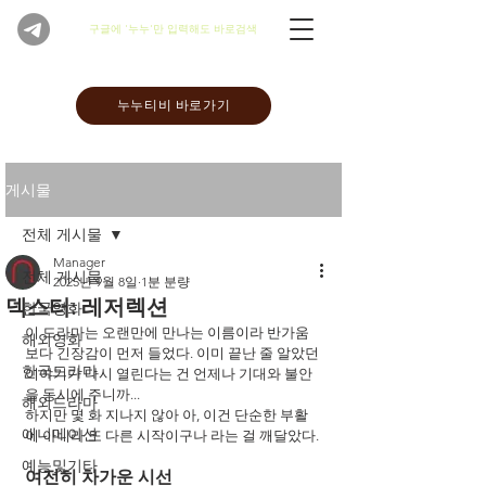
​구글에 '누누'만 입력해도 바로검색
누누티비 바로가기
게시물
전체 게시물
Manager
전체 게시물
2025년 9월 8일
1분 분량
덱스터: 레저렉션
한국영화
이 드라마는 오랜만에 만나는 이름이라 반가움
해외영화
보다 긴장감이 먼저 들었다. 이미 끝난 줄 알았던 
한국드라마
이야기가 다시 열린다는 건 언제나 기대와 불안
을 동시에 주니까...
해외드라마
하지만 몇 화 지나지 않아 아, 이건 단순한 부활
애니메이션
이 아니라 또 다른 시작이구나 라는 걸 깨달았다.
예능및기타
여전히 차가운 시선