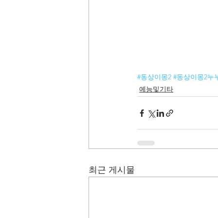
#동상이몽2
#동상이몽2누
예능및기타
최근 게시물