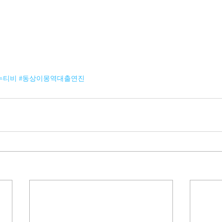
누티비
#동상이몽역대출연진