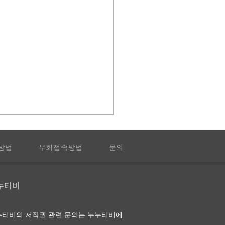
방법
우회접속방법
문의
누누티비
타임 호텔 다시보기 및 정
누티비의 저작권 관련 문의는 누누티비에