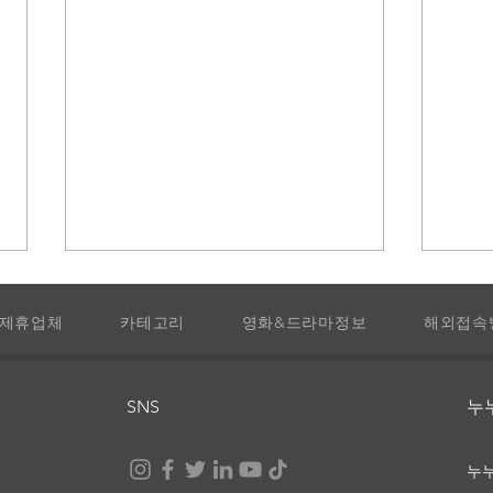
제휴업체
카테고리
영화&드라마정보
해외접속
SNS
​
핀란드 셋방살이 다시보기 및
더 
누