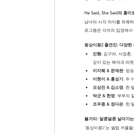
He Said, She Said의 
남녀의 시각 차이를 유쾌하
로그램은 각자의 입장에서 
동상이몽2 출연진: 다양한
진행: 
김구라, 서장훈, 
깊이 있는 해석과 따
이지혜 & 문재완
: 방
이현이 & 홍성기
: 두
오상진 & 김소영
: 한
박군 & 한영
: 부부의
조우종 & 정다은
: 한
볼거리: 알콩달콩 살아가는
'동상이몽2'는 셀럽 커플