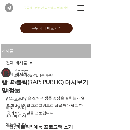
​구글에 '누누'만 입력해도 바로검색
누누티비 바로가기
게시물
전체 게시물
Manager
전체 게시물
2024년 10월 4일
1분 분량
랩: 퍼블릭(RAP: PUBLIC) 다시보기
한국영화
및 정보
해외영화
"랩: 퍼블릭"은 전략적 생존 경쟁을 펼치는 리얼 
한국드라마
힙합 서바이벌 프로그램으로 랩을 매개체로 한 
해외드라마
창의적인 대결을 선보입니다. 
애니메이션
예능및기타
"랩: 퍼블릭" 예능 프로그램 소개