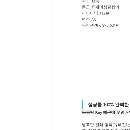
국가 한국
등급 15세이상관람가
러닝타임 112분
평점 7.0
누적관객 6,975,631명
성공률 100% 완벽한
목욕탕 Key 때문에 무명배
냉혹한 킬러 형욱(유해진)