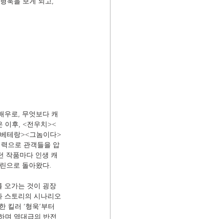
형욱을 보게 되고, 
배우로, 무엇보다 캐
 이후, <전우치><
 <베테랑><그놈이다>
기력으로 관객들을 압
던 작품마다 인생 캐
크린으로 돌아왔다.
를 오가는 것이 굉장
과 스토리의 시나리오
 킬러 ‘형욱’부터 
하며 역대급의 반전 