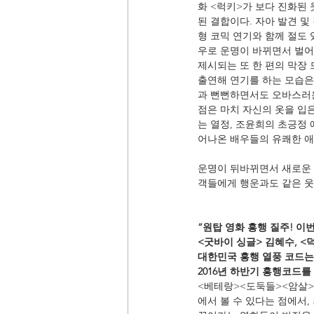
화 <럭키>가 보다 진화된
된 결합이다. 자아 발견 
형 코믹 연기와 함께 절도 
우로 운명이 바뀌면서 벌어
제시되는 또 한 편의 막장 
출연해 연기를 하는 모습은
과 뻔뻔하면서도 오바스러운
점은 마치 자신의 옷을 입
는 열정, 조윤희의 초긍정
어나온 배우들의 유쾌한 
운명이 뒤바뀌면서 새로운 인
객들에게 행운과도 같은 웃
“원탑 영화 흥행 질주! 이
<굿바이 싱글> 김혜수, <
대한민국 흥행 열풍 코드는 
2016년 하반기 흥행코드를
<베테랑><도둑들><암살>
에서 볼 수 있다는 점에서,