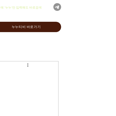
글에 '누누'만 입력해도 바로검색
누누티비 바로가기