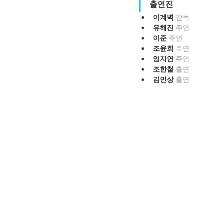
출연진
이계벽 
감독
유해진 
주연
이준 
주연
조윤희 
주연
임지연 
주연
조한철 
출연
김민상 
출연