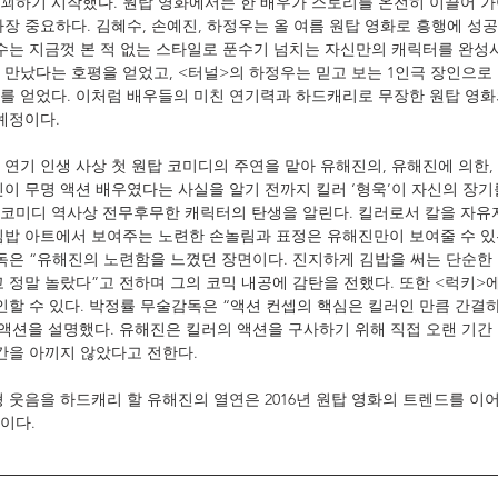
꾀하기 시작했다. 원탑 영화에서는 한 배우가 스토리를 온전히 이끌어 
가장 중요하다. 김혜수, 손예진, 하정우는 올 여름 원탑 영화로 흥행에 성
혜수는 지금껏 본 적 없는 스타일로 푼수기 넘치는 자신만의 캐릭터를 완성
만났다는 호평을 얻었고, <터널>의 하정우는 믿고 보는 1인극 장인으로 
를 얻었다. 이처럼 배우들의 미친 연기력과 하드캐리로 무장한 원탑 영화
 예정이다.
 연기 인생 사상 첫 원탑 코미디의 주연을 맡아 유해진의, 유해진에 의한,
신이 무명 액션 배우였다는 사실을 알기 전까지 킬러 ‘형욱’이 자신의 장기
코미디 역사상 전무후무한 캐릭터의 탄생을 알린다. 킬러로서 칼을 자유
김밥 아트에서 보여주는 노련한 손놀림과 표정은 유해진만이 보여줄 수 있
감독은 “유해진의 노련함을 느꼈던 장면이다. 진지하게 김밥을 써는 단순한
고 정말 놀랐다”고 전하며 그의 코믹 내공에 감탄을 전했다. 또한 <럭키>
인할 수 있다. 박정률 무술감독은 “액션 컨셉의 핵심은 킬러인 만큼 간결하
 액션을 설명했다. 유해진은 킬러의 액션을 구사하기 위해 직접 오랜 기간
시간을 아끼지 않았다고 전한다.
형 웃음을 하드캐리 할 유해진의 열연은 2016년 원탑 영화의 트렌드를 이
이다.