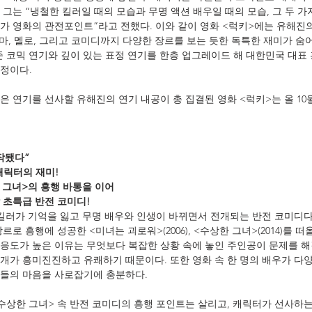
그는 “냉철한 킬러일 때의 모습과 무명 액션 배우일 때의 모습, 그 두 가
가 영화의 관전포인트”라고 전했다. 이와 같이 영화 <럭키>에는 유해진
라마, 멜로, 그리고 코미디까지 다양한 장르를 보는 듯한 독특한 재미가 숨어
 코믹 연기와 깊이 있는 표정 연기를 한층 업그레이드 해 대한민국 대표
정이다.
 연기를 선사할 유해진의 연기 내공이 총 집결된 영화 <럭키>는 올 10
작됐다”
캐릭터의 재미!
 그녀>의 흥행 바통을 이어
 초특급 반전 코미디!
 킬러가 기억을 잃고 무명 배우와 인생이 바뀌면서 전개되는 반전 코미디다
로 흥행에 성공한 <미녀는 괴로워>(2006), <수상한 그녀>(2014)를 떠
응도가 높은 이유는 무엇보다 복잡한 상황 속에 놓인 주인공이 문제를 
개가 흥미진진하고 유쾌하기 때문이다. 또한 영화 속 한 명의 배우가 다
들의 마음을 사로잡기에 충분하다.
수상한 그녀> 속 반전 코미디의 흥행 포인트는 살리고, 캐릭터가 선사하는