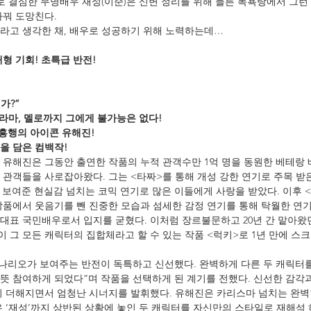
로 결심한 무명배우 재성(이준)은 신변 정리를 위해 들른 목욕탕에서 그런 
바꿔 도망친다.
라고 생각한 채, 배우로 성공하기 위해 노력하는데…
형 기회! 초특급 반전!
가?”
드라마, 멜로까지 그에게 불가능은 없다!
 흥행의 아이콘 유해진!
을 담은 컴백작!
한 유해진은 그동안 출연한 작품의 누적 관객수만 1억 명을 동원한 베테랑 
관객들을 사로잡아왔다. 그는 <타짜>를 통해 개성 강한 연기로 주목 받은
서 보여준 현실감 넘치는 코믹 연기로 많은 이들에게 사랑을 받았다. 이후
작품에서 웃음기를 뺀 진중한 모습과 섬세한 감정 연기를 통해 탁월한 연
대표 국민배우로서 입지를 굳혔다. 이처럼 장르불문하고 20년 간 맡아왔
 그 모든 캐릭터의 집합체라고 할 수 있는 작품 <럭키>로 1년 만에 스
시나리오가 보여주는 반전이 독특하고 신선했다. 완벽하게 다른 두 캐릭터
뜻 참여하게 되었다”며 작품을 선택하게 된 계기를 전했다. 신선한 감각
이 더해지면서 엄청난 시너지를 발휘했다. 유해진은 카리스마 넘치는 완벽한
우 ‘재성’까지 상반된 상황에 놓인 두 캐릭터를 자신만의 스타일로 재해석 