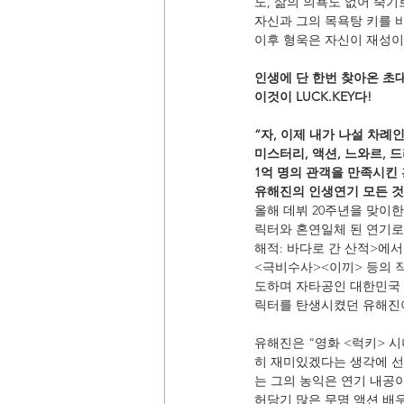
도, 삶의 의욕도 없어 죽기
자신과 그의 목욕탕 키를 
이후 형욱은 자신이 재성이
인생에 단 한번 찾아온 초대
이것이 LUCK.KEY다!
“자, 이제 내가 나설 차례인
미스터리, 액션, 느와르, 
1억 명의 관객을 만족시킨
유해진의 인생연기 모든 것
올해 데뷔 20주년을 맞이
릭터와 혼연일체 된 연기로 
해적: 바다로 간 산적>에
<극비수사><이끼> 등의 
도하며 자타공인 대한민국 
릭터를 탄생시켰던 유해진이
유해진은 “영화 <럭키> 
히 재미있겠다는 생각에 선
는 그의 농익은 연기 내공
허당기 많은 무명 액션 배