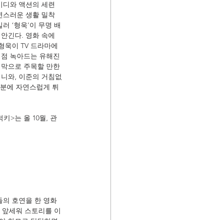
미디와 액션의 세련
연스러운 생활 밀착
러 ‘형욱’이 무명 배
안긴다. 영화 속에 
형욱이 TV 드라마에 
점점 녹아드는 유해진
지막으로 주목할 만한 
거니와, 이준의 거침없
덕분에 자연스럽게 튀
>는 올 10월, 관
들의 호연을 한 영화
을 앞세워 스토리를 이