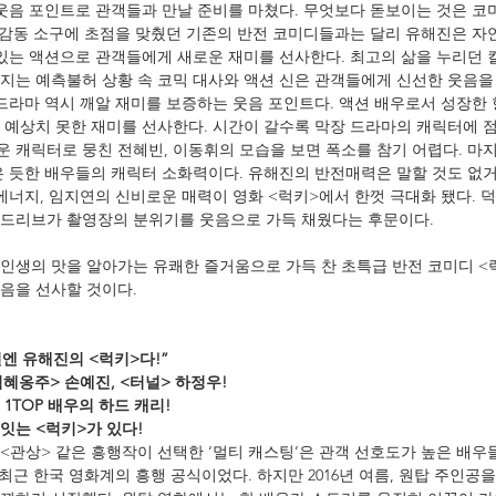
 웃음 포인트로 관객들과 만날 준비를 마쳤다. 무엇보다 돋보이는 것은 코
및 감동 소구에 초점을 맞췄던 기존의 반전 코미디들과는 달리 유해진은 자
있는 액션으로 관객들에게 새로운 재미를 선사한다. 최고의 삶을 누리던 킬
지는 예측불허 상황 속 코믹 대사와 액션 신은 관객들에게 신선한 웃음을 
드라마 역시 깨알 재미를 보증하는 웃음 포인트다. 액션 배우로서 성장한 
 예상치 못한 재미를 선사한다. 시간이 갈수록 막장 드라마의 캐릭터에 
 캐릭터로 뭉친 전혜빈, 이동휘의 모습을 보면 폭소를 참기 어렵다. 마
은 듯한 배우들의 캐릭터 소화력이다. 유해진의 반전매력은 말할 것도 없
 에너지, 임지연의 신비로운 매력이 영화 <럭키>에서 한껏 극대화 됐다. 
애드리브가 촬영장의 분위기를 웃음으로 가득 채웠다는 후문이다.
생의 맛을 알아가는 유쾌한 즐거움으로 가득 찬 초특급 반전 코미디 <럭키
음을 선사할 것이다.
번엔 유해진의 <럭키>다!”
덕혜옹주> 손예진, <터널> 하정우!
1TOP 배우의 하드 캐리!
 잇는 <럭키>가 있다!
<관상> 같은 흥행작이 선택한 ‘멀티 캐스팅’은 관객 선호도가 높은 배우
 최근 한국 영화계의 흥행 공식이었다. 하지만 2016년 여름, 원탑 주인공