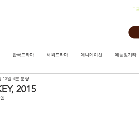
​구
한국드라마
해외드라마
애니메이션
예능및기타
월 13일
4분 분량
Y, 2015
2일