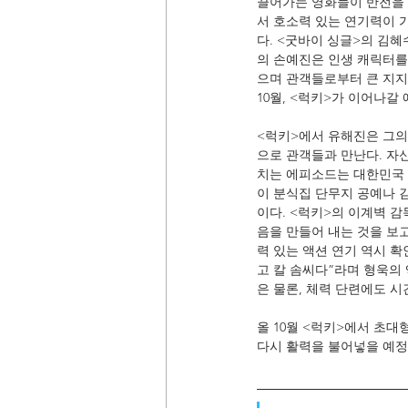
끌어가는 영화들이 반전을 
서 호소력 있는 연기력이 
다. <굿바이 싱글>의 김
의 손예진은 인생 캐릭터를 
으며 관객들로부터 큰 지지
10월, <럭키>가 이어나갈
<럭키>에서 유해진은 그의
으로 관객들과 만난다. 자
치는 에피소드는 대한민국 
이 분식집 단무지 공예나 
이다. <럭키>의 이계벽 
음을 만들어 내는 것을 보
력 있는 액션 연기 역시 확
고 칼 솜씨다”라며 형욱의
은 물론, 체력 단련에도 
올 10월 <럭키>에서 초대
다시 활력을 불어넣을 예정