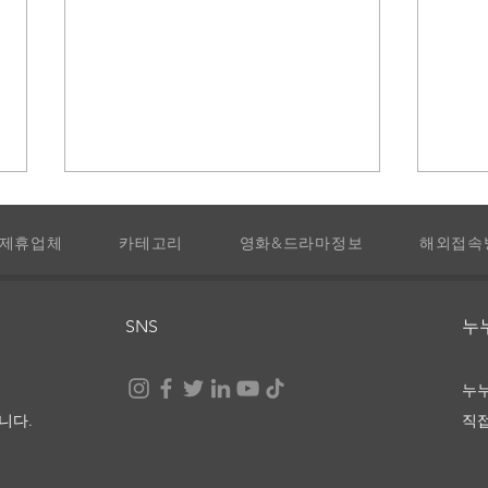
제휴업체
카테고리
영화&드라마정보
해외접속
빅 미스틱스
나이
SNS
​
누
니다.
직