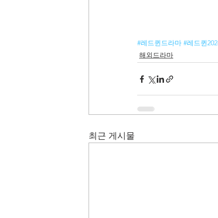
#레드퀸드라마
#레드퀸202
해외드라마
최근 게시물