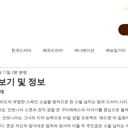
​구
한국드라마
해외드라마
애니메이션
예능및기타
월 17일
2분 분량
보기 및 정보
소개
-후라도의 유명한 스페인 소설을 원작으로 한 스릴 넘치는 범죄 드라마 시리
여성, 안토니아 스콧과 전직 경찰 존 구티에레스의 이야기를 중심으로 펼
. 안토니아는 그녀의 지적 능력으로 비밀 경찰 프로젝트 '레드퀸'의 일원
다. 존은 자신의 방식대로 범죄와 맞서며 이들 두 주인공은 스릴 넘치는 