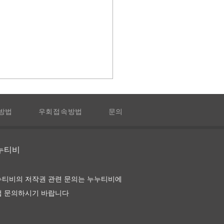
방법
우회접속방법
문의
트 에이전트
누누티비
누티비의 저작권 관련 문의는 누누티비에
접 문의하시기 바랍니다