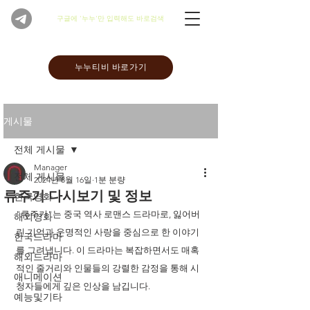
​구글에 '누누'만 입력해도 바로검색
누누티비 바로가기
게시물
전체 게시물
Manager
전체 게시물
2024년 8월 16일
1분 분량
류주기 다시보기 및 정보
한국영화
"류주기"는 중국 역사 로맨스 드라마로, 잃어버
해외영화
린 기억과 운명적인 사랑을 중심으로 한 이야기
한국드라마
를 그려냅니다. 이 드라마는 복잡하면서도 매혹
해외드라마
적인 줄거리와 인물들의 강렬한 감정을 통해 시
애니메이션
청자들에게 깊은 인상을 남깁니다. 
예능및기타