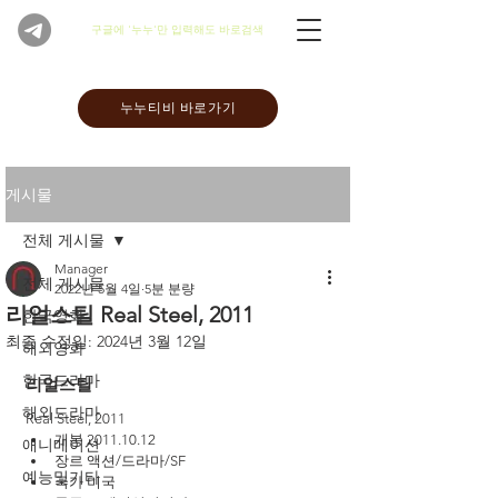
​구글에 '누누'만 입력해도 바로검색
누누티비 바로가기
게시물
전체 게시물
Manager
전체 게시물
2022년 5월 4일
5분 분량
리얼스틸 Real Steel, 2011
한국영화
최종 수정일:
2024년 3월 12일
해외영화
한국드라마
리얼스틸 
해외드라마
Real Steel, 2011
개봉 2011.10.12
애니메이션
장르 액션/드라마/SF
예능및기타
국가 미국