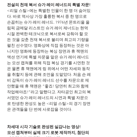
전설의 천재 복서 슈가 레이 레너드의 특별 자문!
<리얼 스틸>에는 특별한 인물이 한 명 더 숨어있
다. 바로 역사상 가장 훌륭한 복서 중 한 명으로 
손꼽히는 슈가 레이 레너드. 1976년 몬트리올 올
림픽 금메달 리스트인 슈거 레이 제너드는 현역 
시절 완벽한 테크닉으로 복서로써 갖춰야 할 모
든 것을 갖춘 천재 복서로 불리며 최고의 기량을 
펼친 선수였다. 영화상에 직접 등장하는 것은 아
니지만 영화에 등장하는 복싱 장면과 휴 잭맨의 
액션 연기에 특별 자문을 맡은 슈가 레이 레너드
는 모션 캡쳐를 위해 직접 복싱 경기를 시연한 것
은 물론 휴 잭맨에게 링 위에서 어떤 자세와 동작
을 취할지 등에 관해 조언을 도맡았다. 처음 숀 레
비 감독이 슈가 레이 레너드 선수를 자문으로 제
안했을 때 휴 잭맨은 “좋죠! 당연히 최고와 함께 
작업해야죠!”라고 말했다고. 자타공인 최고의 복
서였던 슈가 레이 레너드의 시연과 특별 자문으
로 탄생한 완성도 높은 <리얼 스틸>의 경기 장면
은 관객들을 단 번에 사로잡을 것이다.
차세대 시각 기술로 완성된 실감나는 영상!
모션 캡쳐부터 실제 크기 로봇 제작까지, 첨단의 