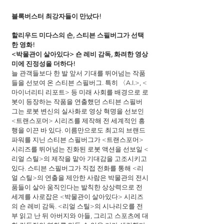
블록버스터 최강자들이 만났다!
할리우드 미다스의 손, 스티븐 스필버그가 선택
한 영화!
<박물관이 살아있다> 숀 레비 감독, 화려한 영상
미에 진정성을 더하다!
늘 관객들보다 한 발 앞서 기대를 뛰어넘는 작품
들을 선보여 온 스티븐 스필버그. 특히 〈A.I.>, <
마이너리티 리포트> 등 미래 사회를 배경으로 로
봇이 등장하는 작품을 연출했던 스티븐 스필버
그는 로봇 변신의 실사화로 영상 혁명을 선보인 
<트랜스포머> 시리즈를 제작해 전 세계적인 흥
행을 이끈 바 있다. 이름만으로도 최고의 브랜드 
파워를 지닌 스티븐 스필버그가 <트랜스포머> 
시리즈를 뛰어넘는 진화된 로봇 액션을 선보일 <
리얼 스틸>의 제작을 맡아 기대감을 고조시키고 
있다. 스티븐 스필버그가 직접 전화를 통해 <리
얼 스틸>의 연출을 제안한 사람은 박물관의 전시
품들이 살아 움직인다는 발칙한 상상력으로 전 
세계를 사로잡은 <박물관이 살아있다> 시리즈
의 숀 레비 감독. <리얼 스틸>의 시나리오를 전
부 읽고 난 뒤 아버지와 아들, 그리고 스포츠에 대