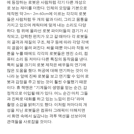
에 등장하는 로봇은 사람처럼 각기 다른 개성으
로 보는 재미를 더한다. 인체의 모양을 기본으로 
제작된 약 2m~ 2m 60cm에 이르는 각각의 로봇
들은 사람처럼 두 개의 팔과 다리, 그리고 몸통을 
가지고 있으며 캐릭터에 맞게 내는 소리도 다양
하다. 링 위에 올라선 로봇 파이터들의 경기가 시
작되고, 강력한 펀치가 오고 갈 때마다 각 로봇들
의 골격과 재질의 구조, 체구 등에 따라 각양 각색
의 굉음이 울려 퍼진다. 싸울 때뿐 아니라 작동 버
튼을 누를 때에도 각각의 로봇들은 엔진 소리, 컴
퓨터 소리 등 저마다 다른 특징의 동작음을 낸다. 
특히 실물 크기의 로봇 제작은 배우들의 연기에 
많은 도움을 줬다. 허공에 대해 연기하는 것이 아
니라 눈 앞에 진짜 로봇을 보고 연기할 수 있어 로
봇과 감정을 주고 받는 것이 훨씬 수월했기 때문
이다. 휴 잭맨은 “기계들이 생명을 얻는 순간, 감
정적으로 이입될 때가 있다. 어느 순간 마치 그들
과 진짜로 대화를 하고 있는 느낌이 든다”라며 
촬영 소감을 밝히기도 했다. 이처럼 저마다의 개
성을 지닌 로봇들은 컴퓨터 그래픽이 더해지면
서 화면 속에서 실감나는 격투 액션을 선보이며 
관객들을 사로잡을 것이다.