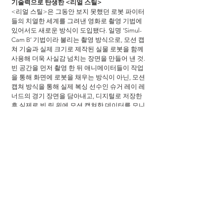
기술력으로 탄생한 <리얼 스틸>
<리얼 스틸>은 그동안 보지 못했던 로봇 파이터
들의 치열한 세계를 그려낸 영화로 촬영 기법에 
있어서도 새로운 방식이 도입됐다. 일명 ‘Simul-
Cam B’ 기법이라 불리는 촬영 방식으로, 모션 캡
쳐 기술과 실제 크기로 제작된 실물 로봇을 함께 
사용해 더욱 사실감 넘치는 장면을 만들어 낸 것. 
빈 공간을 먼저 촬영 한 뒤 애니메이터들이 작업
을 통해 화면에 로봇을 채우는 방식이 아닌, 모션 
캡쳐 방식을 통해 실제 복싱 선수인 슈거 레이 레
너드의 경기 장면을 담아내고, 디지털로 저장한 
후 실제로 빈 링 위에 모션 캡쳐한 데이터를 모니
터 위에 나열해 실시간으로 경기 장면을 연출한 
것. <리얼 스틸>의 ‘Simul-Cam B’ 기법은 기존의 
방식에 비해 실물과 모션 캡쳐를 함께 사용 했기
에 관객들은 더욱 생동감 넘치는 경기 장면을 볼 
수 있게 됐다.
출연진
숀 레비 
감독
휴 잭맨 
주연
다코타 고요 
출연