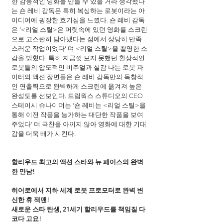
한 감동적인 영화를 만들 수 있을 거라 생각했다
는 숀 레비 감독은 특히 복싱하는 로봇이라는 아
이디어에 굉장한 호기심을 느꼈다. 숀 레비 감독
은 ‘<리얼 스틸>은 머릿속에 있던 영화를 스크린
으로 고스란히 담아냈다는 점에서 상당히 만족
스러운 작업이었다’ 며 <리얼 스틸>을 촬영한 소
감을 밝혔다. 특히 지금껏 보지 못했던 환상적인 
로봇들의 압도적인 비주얼과 실감 나는 로봇 파
이터의 액션 장면들은 숀 레비 감독만의 독창적
인 연출력으로 완벽하게 스크린에 옮겨져 높은 
완성도를 선보인다. 드림웍스 스튜디오의 CEO 
스테이시 슈나이더는 ‘숀 레비는 <리얼 스틸>을 
통해 이전 작품을 능가하는 대단한 작품을 보여
주었다’ 며 극찬을 아끼지 않아 영화에 대한 기대
감을 더욱 배가 시킨다.
할리우드 최고의 액션 스타와 뉴 페이스의 완벽
한 만남!
히어로에서 지하 세계 로봇 프로모터로 완벽 변
신한 휴 잭맨!
새로운 스타 탄생, 21세기 할리우드를 책임질 다
코다 고요!