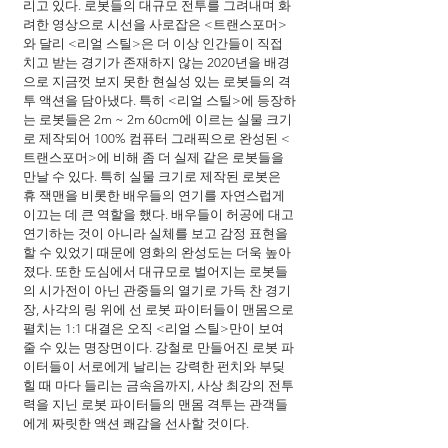
리고 있다. 로봇들의 대규모 전투를 그려내며 화
려한 영상으로 시선을 사로잡은 <트랜스포머>
와 달리 <리얼 스틸>은 더 이상 인간들이 직접 
치고 받는 경기가 존재하지 않는 2020년을 배경
으로 지금껏 보지 못한 현실성 있는 로봇들의 격
투 액션을 담아냈다. 특히 <리얼 스틸>에 등장하
는 로봇들은 2m ~ 2m 60cm에 이르는 실물 크기
로 제작되어 100% 컴퓨터 그래픽으로 완성된 <
트랜스포머>에 비해 좀 더 실제 같은 로봇들을 
만날 수 있다. 특히 실물 크기로 제작된 로봇은 
휴 잭맨을 비롯한 배우들의 연기를 자연스럽게 
이끄는 데 큰 역할을 했다. 배우들이 허공에 대고 
연기하는 것이 아니라 실체를 보고 감정 표현을 
할 수 있었기 때문에 영화의 완성도는 더욱 높아
졌다. 또한 도심에서 대규모로 벌어지는 로봇들
의 시가전이 아닌 관중들의 열기로 가득 찬 경기
장, 사각의 링 위에 선 로봇 파이터들이 맨몸으로 
펼치는 1:1 대결은 오직 <리얼 스틸>만이 보여
줄 수 있는 명장면이다. 강철로 만들어진 로봇 파
이터들이 서로에게 날리는 강력한 펀치와 부딪
힐 때 마다 들리는 금속음까지, 사상 최강의 전투
력을 지닌 로봇 파이터들의 맨몸 격투는 관객들
에게 짜릿한 액션 쾌감을 선사할 것이다.