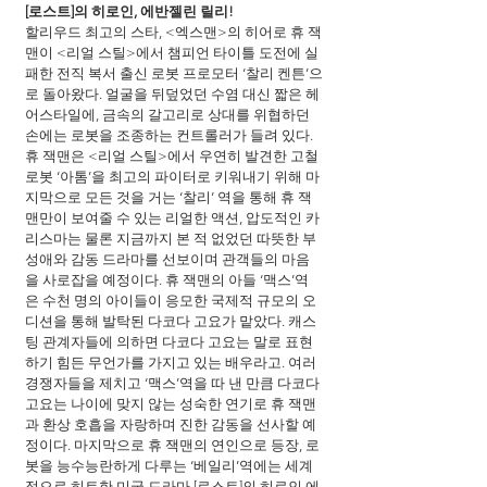
[로스트]의 히로인, 에반젤린 릴리!
할리우드 최고의 스타, <엑스맨>의 히어로 휴 잭
맨이 <리얼 스틸>에서 챔피언 타이틀 도전에 실
패한 전직 복서 출신 로봇 프로모터 ‘찰리 켄튼’으
로 돌아왔다. 얼굴을 뒤덮었던 수염 대신 짧은 헤
어스타일에, 금속의 갈고리로 상대를 위협하던 
손에는 로봇을 조종하는 컨트롤러가 들려 있다. 
휴 잭맨은 <리얼 스틸>에서 우연히 발견한 고철 
로봇 ‘아톰’을 최고의 파이터로 키워내기 위해 마
지막으로 모든 것을 거는 ‘찰리’ 역을 통해 휴 잭
맨만이 보여줄 수 있는 리얼한 액션, 압도적인 카
리스마는 물론 지금까지 본 적 없었던 따뜻한 부
성애와 감동 드라마를 선보이며 관객들의 마음
을 사로잡을 예정이다. 휴 잭맨의 아들 ‘맥스’역
은 수천 명의 아이들이 응모한 국제적 규모의 오
디션을 통해 발탁된 다코다 고요가 맡았다. 캐스
팅 관계자들에 의하면 다코다 고요는 말로 표현
하기 힘든 무언가를 가지고 있는 배우라고. 여러 
경쟁자들을 제치고 ‘맥스’역을 따 낸 만큼 다코다 
고요는 나이에 맞지 않는 성숙한 연기로 휴 잭맨
과 환상 호흡을 자랑하며 진한 감동을 선사할 예
정이다. 마지막으로 휴 잭맨의 연인으로 등장, 로
봇을 능수능란하게 다루는 ‘베일리’역에는 세계
적으로 히트한 미국 드라마 [로스트]의 히로인 에