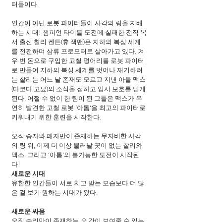
터들이다.
인간이 아닌 로봇 파이터들이 사각의 링을 지배
하는 시대! 챔피언 타이틀 도전에 실패한 전직 복
서 출신 찰리 켄튼(휴 잭맨)은 지하의 복싱 세계
를 전전하며 삼류 프로모터로 살아가고 있다. 겨
우 번 돈으로 구입한 고철 덩어리를 로봇 파이터
로 만들어 지하의 복싱 세계를 벗어나 재기하려
는 찰리는 어느 날 존재도 모르고 지낸 아들 맥스
(다코다 고요)의 소식을 접하고 임시 보호를 맡게 
된다. 어쩔 수 없이 한 팀이 된 그들은 맥스가 우
연히 발견한 고철 로봇 ‘아톰’을 최고의 파이터로 
키워내기 위한 훈련을 시작한다.
오직 승자와 패자만이 존재하는 무자비한 사각
의 링 위, 이제 더 이상 물러날 곳이 없는 찰리와 
맥스, 그리고 ‘아톰’의 불가능한 도전이 시작된
다!
새로운 시대
유한한 인간들이 서로 치고 받는 모습보다 더 많
은 걸 보기 원하는 시대가 왔다.
새로운 싸움
오직 승리만이 존재하는, 인간이 보여줄 수 있는 