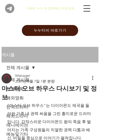
​구글에 '누누'만 입력해도 바로검색
누누티비 바로가기
게시물
전체 게시물
Manager
전체 게시물
2024년 8월 7일
1분 분량
마스터 오브 하우스 다시보기 및 정
한국영화
보
해외영화
"마스터 오브 하우스"는 다이아몬드 제국을 둘
한국드라마
러싼 가족 내 권력 싸움을 그린 흥미로운 드라마
해외드라마
입니다. 갑작스러운 다이아몬드 왕의 죽음 후 벌
애니메이션
어지는 가족 구성원들의 치열한 권력 다툼과 배
예능및기타
신, 비밀을 중심으로 이야기가 펼쳐집니다.