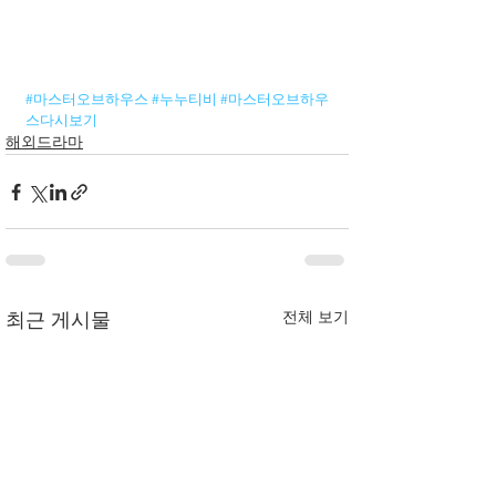
#마스터오브하우스
#누누티비
#마스터오브하우
스다시보기
해외드라마
전체 보기
최근 게시물