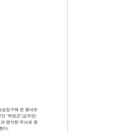
 승승장구해 온 원네트
인 ‘박장군’(김우빈)
력과 명석한 두뇌로 원
한다.