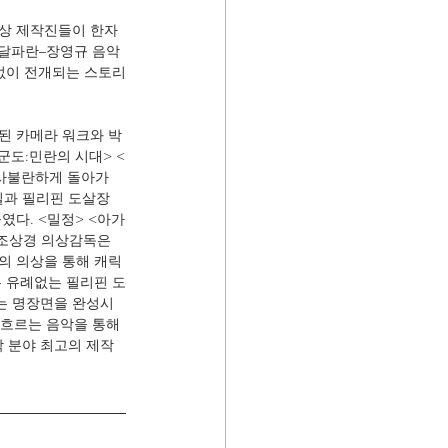
정상 제작진들이 한자
 달파란–장영규 음악
 없이 전개되는 스토리
된 카메라 워크와 박
군도:민란의 시대> <
일사불란하게 돌아가
실과 필리핀 도살장
였다. <밀정> <아가
 조상경 의상감독은 
의 의상을 통해 캐릭
은 유례없는 필리핀 도
는 명장면을 완성시
 흐르는 음악을 통해 
각 분야 최고의 제작