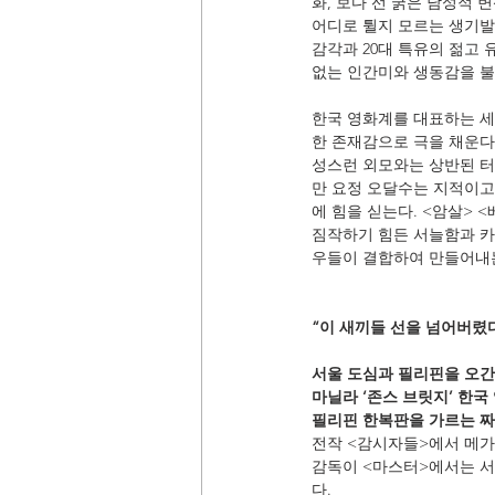
화, 보다 선 굵은 남성적 
어디로 튈지 모르는 생기발
감각과 20대 특유의 젊고
없는 인간미와 생동감을 
한국 영화계를 대표하는 세
한 존재감으로 극을 채운다.
성스런 외모와는 상반된 터
만 요정 오달수는 지적이고
에 힘을 싣는다. <암살> 
짐작하기 힘든 서늘함과 카
우들이 결합하여 만들어내는
“이 새끼들 선을 넘어버렸다
서울 도심과 필리핀을 오간
마닐라 ‘존스 브릿지’ 한국
필리핀 한복판을 가르는 짜
전작 <감시자들>에서 메가
감독이 <마스터>에서는 서
다.