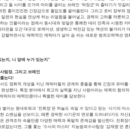
 그리고 둘 사이를 오가며 머리를 굴리는 브레인 ‘박장군’의 줄타기가 엇갈
뒤얽힌 흥미진진한 긴장감으로 몰입도를 끌어올린다. 그리고 로비 장부와 
 일련의 현실을 연상케 하는 리얼함을 불어넣고, 권력의 고하를 막론하고
하는 인물이라는 점에서 동시대와 맞닿은 통쾌한 대리 만족과 시원한 카
필리핀을 오간 대규모 로케이션, 생생하고 박진감 있는 액션의 볼거리가 
 강렬하면서도 매력적인 캐릭터가 살아 숨 쉬는 새로운 범죄오락액션 영화
있는지, 니 앞에 누가 있는지”
사팀장, 그리고 브레인
쫓는다!
서도 영화적 개성을 지닌 캐릭터들의 관계와 충돌을 통해 긴장과 유머를
 완성했다. 특정 분야에서 최고의 실력을 지닌 사람이라는 제목의 함의처
각 캐릭터의 매력만큼이나 특별한 재미를 담보한다.
 벌이는 원네트워크 ‘진회장’은 하늘도 속일 수 있다고 믿는 ‘사기의 마스터
한 쇼맨십을 선보이고, 때론 경박한 사기꾼의 면모를 드러내다가도 자신
은 관객조차 속을만큼 다양한 매력과 폭발적 존재감을 발산한다. 진회장
사로잡는다면, 그를 쫓는 ‘수사의 마스터’ 지능범죄수사팀장 ‘김재명’은 흔