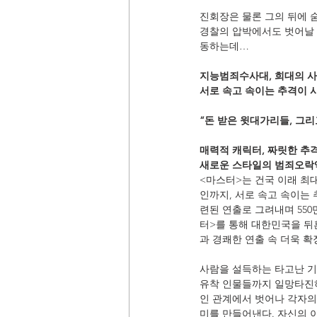
진회장은 물론 그의 뒤에 
경찰의 압박에서도 벗어날 
동하는데…
지능범죄수사대, 희대의 사
서로 속고 속이는 추격이 
“돈 받은 윗대가리들, 그리
매력적 캐릭터, 짜릿한 추
새로운 스타일의 범죄오락
<마스터>는 건국 이래 최
인까지, 서로 속고 속이는 
련된 연출로 그려내며 550
터>를 통해 대한민국을 뒤
과 경쾌한 연출 속 더욱 
사람을 설득하는 타고난 기술
유착 인물들까지 일망타진
인 관계에서 벗어나 각자의
미를 만들어낸다. 자신의 