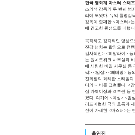
한국 영화계 마스터 스태프
조의석 감독의 두 번째 범
리에 모였다. 유억 촬영감
감독이 함께한 <마스터>는
에 견고한 완성도를 더했다
묵직하고 감각적인 영상으로
진감 넘치는 촬영으로 팽팽
검사외전> <히말라야> 등
는 원네트워크 사무실과 
에 세팅한 비밀 사무실 등
씨> <암살> <베테랑> 등
진회장의 화려한 스타일과 
터의 대비를 표현했다. <
심 카체이싱과 격투씬 등 
켰다. 여기에 <곡성> <암
리드미컬한 극의 흐름과 재미
진이 가세한 <마스터>는 
출연진