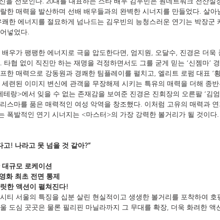
변신을 선보인다. 20대를 대표하는 스타 배우 김우빈은 원네트워크 전산실장
랄한 매력을 발산하며 선배 배우들과의 완벽한 시너지를 만들었다. 살아
 유쾌한 에너지를 절묘하게 넘나드는 김우빈의 능청스러운 연기는 박장군 
불어넣었다.
 배우가 팽팽한 에너지로 극을 압도한다면, 엄지원, 오달수, 진경은 더욱
 타협 없이 직진만 하는 재명을 걱정하면서도 그를 굳게 믿는 ‘신젬마’ 
프한 매력으로 강동원과 경쾌한 팀플레이를 펼치고, 엘리트 로펌 대표 ‘황
 세련된 이미지 변신에 관객을 무장해제 시키는 특유의 매력을 더해 종
<베테랑>에서 잊을 수 없는 존재감을 보여준 진경은 진회장의 오른팔 ‘김엄
리스마를 품은 매력적인 여성 악역을 창조했다. 이처럼 고유의 매력과 연
 폭발적인 연기 시너지는 <마스터>의 가장 강력한 볼거리가 될 것이다.
고! 나라고 못 넘을 것 같아?”
 대규모 로케이션
 영화 최초 전면 통제
릿한 액션이 펼쳐진다!
시티 서울의 특징을 십분 살린 현실적이고 생생한 볼거리를 포착하여 호
울 도심 곳곳은 물론 필리핀 마닐라까지 그 무대를 확장, 더욱 화려한 