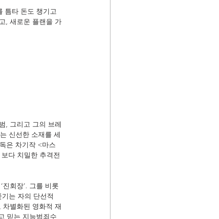
 틈타 돈도 챙기고 
고, 새로운 플랜을 가
범, 그리고 그의 브레
라는 신선한 소재를 세
감독은 차기작 <마스
 보다 치밀한 추격전
진회장’. 그를 비롯 
쫓기는 자의 단선적
로 차별화된 영화적 재
다고 믿는 지능범죄수