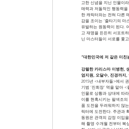
고한 신념을 지닌 인물이라
매력과 저돌적인 행동력을
한 캐릭터와는 전혀 다른 
감을 조이는 ‘줄타기의 마
유발하는 원동력이 된다. 여
고 재명을 든든히 서포트하는
닌 마스터들이 서로를 쫓고
“대한민국에 저 같은 미친놈
강렬한 카리스마 이병헌, 생
엄지원, 오달수, 진경까지
2015년 <내부자들>에서 
기범 ‘진회장’ 역을 맡아 
인물로 상황과 상대에 따라
이를 현혹시키는 팔색조의 
품 도전을 두려워하지 않는
릭터에 도전한다. 주관과 
동원은 관객의 감정 이입을 
해 촬영 수개월 전부터 복