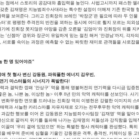
는 점에서 스토리의 공감대와 흡입력을 높인다. 사법고시까지 패스한 엘
 갖춘 김재명은 지능범죄수사대라는 특수한 설정이 더해져 기존 한국형 
매력을 보여준다. 그리고 진회장의 브레인 ‘박장군’은 필요에 따라 두 인물
스터’로 팽팽한 추격전의 반전을 꾀하는 동시에 어디로 튈지 모르는 의외
기에 진회장 못지않은 야망을 감춘 오른팔 ‘김엄마’와 진회장의 뒤를 지키
 ‘신젬마’ 경위와 장군이 유일하게 믿는 절친 해커 ‘안경남’까지, 각자
, 서로를 속이는 과정은 예측할 수 없는 짜릿한 재미로 관객들을 사로잡을
 한 명 있어야죠”
애 첫 형사 변신 강동원, 파워풀한 에너지 김우빈,
, 연기 마스터들의 시너지가 폭발한다!
권력과 결탁한 깡패 ‘안상구’ 역을 통해 명불허전의 연기력을 다시금 입증
<좋은 놈, 나쁜 놈, 이상한 놈> 이후 8년 만의 악역 캐릭터를 선보인다. 사
 변화무쌍한 면모를 드러내는 진회장 역의 이병헌은 강렬한 이미지의 스타
매력과 서늘한 카리스마를 자유자재로 오가는 전무후무한 악역 캐릭터를 
 과감한 행보를 이어 온 강동원은 지능범죄수사팀장 ‘김재명’ 역을 맡아 데
확신으로 끝까지 위기를 돌파해 나가는 김재명의 저돌성과 강직함을 입체
이끌며 ‘우리 곁에 있었으면’ 하는 특별한 형사 캐릭터를 완성했다. 특히
싱을 배우며 준비에 심혈을 기울인 강동원은 격투, 총격씬, 카체이싱 등 고