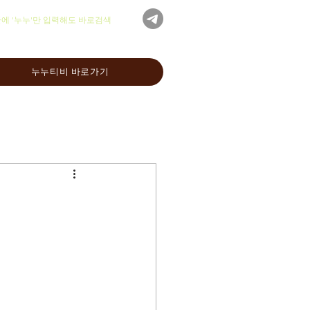
글에 '누누'만 입력해도 바로검색
누누티비 바로가기