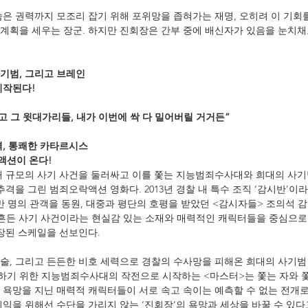
숨은 권력까지 모조리 잡기 위해 포위망을 좁혀가는 재명, 오히려 이 기회를
계획을 세우는 장군. 하지만 진회장은 간부 중에 배신자가 있음을 눈치채
기범, 그리고 브레인
시작된다!
고 그 윗대가리들, 내가 이번에 싹 다 밀어버릴 거거든”
격, 통쾌한 카타르시스
액션이 온다!
대 규모의 사기 사건을 둘러싸고 이를 쫓는 지능범죄수사대와 희대의 사기
추격을 그린 범죄오락액션 영화다. 2013년 경찰 내 특수 조직 ‘감시반’이
만 명의 관객을 동원, 대중과 평단의 호평을 받았던 <감시자들> 조의석 
흔든 사기 사건이라는 현실감 있는 소재와 매력적인 캐릭터들을 중심으로
확장된 스케일을 선보인다.
, 그리고 든든한 비호 세력으로 경찰의 수사망을 피해온 희대의 사기범 ‘
하기 위한 지능범죄수사대의 작전으로 시작하는 <마스터>는 쫓는 자와 
 욕망을 지닌 매력적 캐릭터들이 서로 속고 속이는 예측할 수 없는 전개
이익을 위해선 수단을 가리지 않는 ‘진회장’의 욕망과 세상을 바꿀 수 있