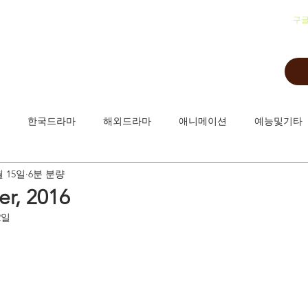
​구
한국드라마
해외드라마
애니메이션
예능및기타
월 15일
6분 분량
r, 2016
2일