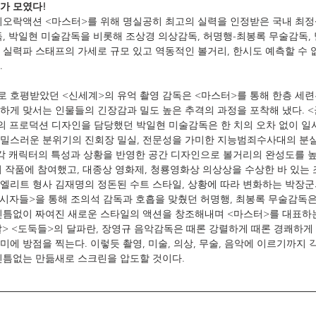
가 모였다!
죄오락액션 <마스터>를 위해 명실공히 최고의 실력을 인정받은 국내 최
독, 박일현 미술감독을 비롯해 조상경 의상감독, 허명행-최봉록 무술감독,
 실력파 스태프의 가세로 규모 있고 역동적인 볼거리, 한시도 예측할 수
.
 호평받았던 <신세계>의 유억 촬영 감독은 <마스터>를 통해 한층 세련
하게 맞서는 인물들의 긴장감과 밀도 높은 추격의 과정을 포착해 냈다. <
의 프로덕션 디자인을 담당했던 박일현 미술감독은 한 치의 오차 없이 
비밀스러운 분위기의 진회장 밀실, 전문성을 가미한 지능범죄수사대의 분
 각 캐릭터의 특성과 상황을 반영한 공간 디자인으로 볼거리의 완성도를 높
의 작품에 참여했고, 대종상 영화제, 청룡영화상 의상상을 수상한 바 있는
엘리트 형사 김재명의 정돈된 수트 스타일, 상황에 따라 변화하는 박장군
감시자들>을 통해 조의석 감독과 호흡을 맞췄던 허명행, 최봉록 무술감독
빈틈없이 짜여진 새로운 스타일의 액션을 창조해내며 <마스터>를 대표하
살> <도둑들>의 달파란, 장영규 음악감독은 때론 강렬하게 때론 경쾌하게
에 방점을 찍는다. 이렇듯 촬영, 미술, 의상, 무술, 음악에 이르기까지 
빈틈없는 만듦새로 스크린을 압도할 것이다.