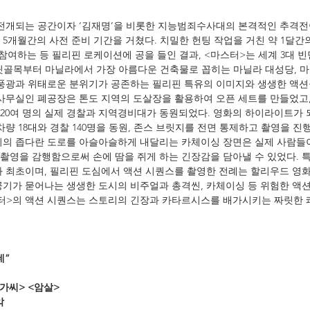
 전개되는 공간이자 ‘김재명’을 비롯한 지능범죄수사대의 본격적인 추격전
5개월간의 사전 준비 기간을 거쳤다. 치밀한 헌팅 작업을 거친 약 1달간의
 참여하는 등 필리핀 로케이션에 공을 들인 결과, <마스터>는 세계 3대 
한 뒷골목부터 마닐라에서 가장 아름다운 건축물로 꼽히는 마닐라 대성당, 
등 이국적 풍광과 위태로운 분위기가 공존하는 필리핀 특유의 이미지와 생생한 액
 사무실인 폐공장은 톤도 지역의 도살장을 활용하여 오픈 세트를 만들었고
120여 명의 실제 경찰과 지역경비대가 동원되었다. 영화의 하이라이트가
차량 18대와 경찰 140명을 동원, 존스 브릿지를 전면 통제하고 촬영을 진
이의 좁다란 도로를 아슬아슬하게 내달리는 카체이싱 장면은 실제 사람들
촬영을 감행함으로써 손에 땀을 쥐게 하는 긴장감을 담아낼 수 있었다. 
화 최초이며, 필리핀 도심에서 액션 시퀀스를 촬영한 전례는 할리우드 영화
공기가 묻어나는 생생한 도시의 비주얼과 총격씬, 카체이싱 등 위험한 액
터>의 액션 시퀀스는 스토리의 긴장과 카타르시스를 배가시키는 짜릿한 
네”
가씨> <암살>
악