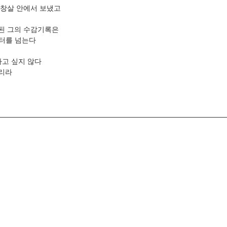
쇠창살 안에서 보냈고
된 그의 수감기록은
미터를 넘는다
가고 싶지 않다
리라