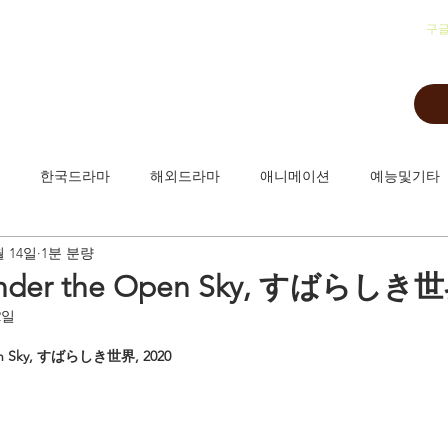
​구
한국드라마
해외드라마
애니메이션
예능및기타
월 14일
1분 분량
der the Open Sky, すばらしき世界
2일
n Sky, すばらしき世界, 2020