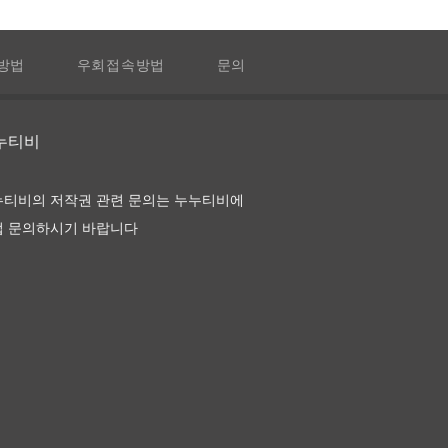
방법
우회접속방법
문의
 앙 로즈
누누티비
누티비의 저작권 관련 문의는 누누티비에
접 문의하시기 바랍니다