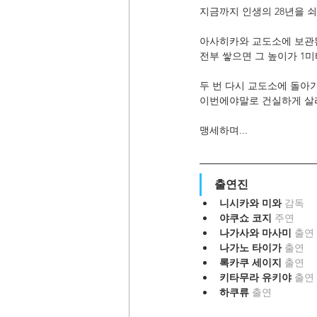
지금까지 인생의 28년을 
아사히카와 교도소에 보관
전부 쌓으면 그 높이가 1
두 번 다시 교도소에 돌아
이번에야말로 건실하게 살
맹세하며...
출연진
니시카와 미와 
감독
야쿠쇼 코지 
주연
나가사와 마사미 
출연
나가노 타이가 
출연
록카쿠 세이지 
출연
키타무라 유키야 
출연
하쿠류 
출연