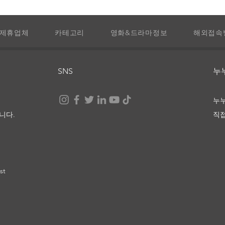
제휴업체
카테고리
영화&드라마정보
해외접속
라 비
SNS
​
눈부신 세상 끝에서, 너와 나
누
니다.
직
st