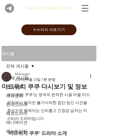
​구글에 '누누'만 입력해도 바로검색
누누티비 바로가기
게시물
전체 게시물
Manager
전체 게시물
2024년 9월 23일
1분 분량
미드위치 쿠쿠 다시보기 및 정보
한국영화
'미드위치 쿠쿠'는 영국의 한적한 시골 마을 미드
해외영화
위치에서 벌어진 불가사의한 집단 임신 사건을 
한국드라마
중심으로 펼쳐지는 신비롭고 긴장감 넘치는 미
해외드라마
스터리 드라마입니다. 
애니메이션
예능및기타
'미드위치 쿠쿠' 드라마 소개 