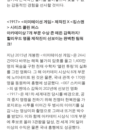
는 감동적인 경험을 선사할 것이다.
<1917> <이미테이션 게임> 제작진 X <킹스맨
> 시리즈 콜린 퍼스
아카데미상 7개 부문 수상 존 매든 감독까지!
할리우드 명품 제작진이 선보이는 완벽한 팀워
크!
지난 2015년 개봉한 <이미테이션 게임>은 24시
간마다 바뀌는 해독 불가의 암호를 풀고 1,400만 
명의 목숨을 구한 천재 수학자 ‘앨런 튜링’의 실화
를 그린 영화다. 그 해 아카데미 시상식 8개 부문
에 노미네이트 된 것은 물론, 국내 관객 수 170만 
명을 동원하며 흥행에 성공했다. <007 스카이폴
>의 샘 멘데스 감독이 202년에 선보인 영화 
<1917>은 제1차 세계대전 당시를 배경으로, 공
격 중지 명령을 전하기 위해 전쟁터 한복판을 가
로지르는 사투를 이어간 두 병사의 이야기를 실
감 나는 영상미와 촬영으로 그려내 뜨거운 박수
를 받았다. 이와 함께 아카데미 시상식 10개 부문
에 후보로 올라 3관왕을 달성, 전 세계 3억 달러 
이상의 수익은 물론 국내 흥행에도 성공했다.