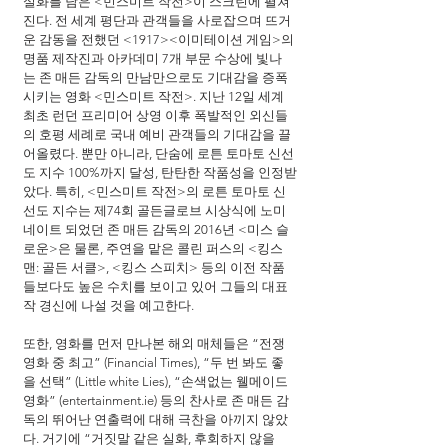
실화를 담은 <민스미트 작전>이 스크린에 펼쳐
진다. 전 세계 평단과 관객들을 사로잡으며 뜨거
운 감동을 전했던 <1917><이미테이션 게임>의 
명품 제작진과 아카데미 7개 부문 수상에 빛나
는 존 매든 감독의 만남만으로도 기대감을 증폭
시키는 영화 <민스미트 작전>. 지난 12일 세계 
최초 런던 프리미어 상영 이후 폭발적인 외신들
의 호평 세례로 국내 예비 관객들의 기대감을 끌
어올렸다. 뿐만 아니라, 단숨에 로튼 토마토 신선
도 지수 100%까지 달성, 탄탄한 작품성을 인정받
았다. 특히, <민스미트 작전>의 로튼 토마토 신
선도 지수는 제74회 골든글로브 시상식에 노미
네이트 되었던 존 매든 감독의 2016년 <미스 슬
로운>은 물론, 주연을 맡은 콜린 퍼스의 <킹스
맨: 골든 서클>, <킹스 스피치> 등의 이전 작품
들보다도 높은 수치를 보이고 있어 그들의 대표
작 경신에 나설 것을 예고한다.
또한, 영화를 먼저 만나본 해외 매체들은 “전쟁 
영화 중 최고” (Financial Times), “두 번 봐도 좋
을 선택” (Little white Lies), “손색없는 웰메이드 
영화” (entertainment.ie) 등의 찬사로 존 매든 감
독의 뛰어난 연출력에 대해 극찬을 아끼지 않았
다. 거기에 “거짓말 같은 실화, 후회하지 않을 