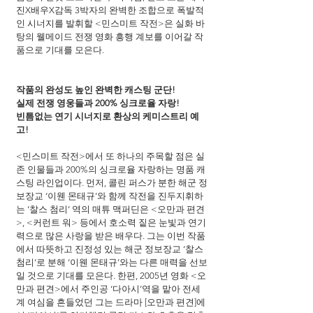
진X배우X감독 3박자의 완벽한 조합으로 폭발적
인 시너지를 발휘할 <민스미트 작전>은 실화 바
탕의 웰메이드 전쟁 영화 흥행 계보를 이어갈 작
품으로 기대를 모은다.
작품의 완성도 높인 완벽한 캐스팅 군단!
실제 전쟁 영웅들과 200% 싱크로율 자랑!
빈틈없는 연기 시너지로 환상의 케미스트리 예
고!
<민스미트 작전>에서 또 하나의 주목할 점은 실
존 인물들과 200%의 싱크로율 자랑하는 명품 캐
스팅 라인업이다. 먼저, 콜린 퍼스가 분한 해군 정
보장교 ‘이웬 몬태규’와 함께 작전을 진두지휘하
는 ‘찰스 첨리’ 역의 매튜 맥퍼딘은 <오만과 편견
>, <커런트 워> 등에서 호소력 짙은 눈빛과 연기
력으로 많은 사랑을 받은 배우다. 그는 이번 작품
에서 따뜻하고 진정성 있는 해군 정보장교 ‘찰스 
첨리’로 분해 ‘이웬 몬태규’와는 다른 매력을 선보
일 것으로 기대를 모은다. 한편, 2005년 영화 <오
만과 편견>에서 주인공 ‘다아시’역을 맡아 전세
계 여심을 흔들었던 그는 드라마 [오만과 편견]에