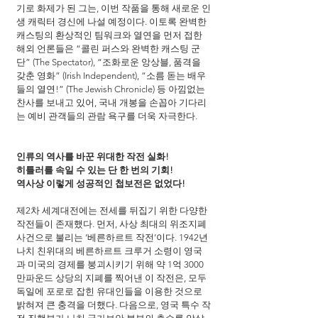
기로 화제가 된 그는, 이번 작품을 통해 새로운 인
생 캐릭터 경신에 나설 예정이다. 이토록 완벽한 
캐스팅의 환상적인 팀워크와 열연을 먼저 접한 
해외 언론들은 “콜린 퍼스와 완벽한 캐스팅 군
단” (The Spectator), “조화로운 앙상블, 품격을 
갖춘 영화” (Irish Independent), “소름 돋는 배우
들의 열연!” (The Jewish Chronicle) 등 아낌없는 
찬사를 보내고 있어, 국내 개봉을 손꼽아 기다리
는 예비 관객들의 관람 욕구를 더욱 자극한다.
인류의 역사를 바꾼 위대한 작전 실화!
히틀러를 속일 수 있는 단 한 번의 기회!
역사상 이렇게 성공적인 첩보전은 없었다!
제2차 세계대전에는 전세를 뒤집기 위한 다양한 
작전들이 존재했다. 먼저, 사상 최대의 위조지폐 
사건으로 불리는 ‘베른하르트 작전’이다. 1942년 
나치 친위대의 베른하르트 크루거 소령이 영국
과 미국의 경제를 붕괴시키기 위해 약 1억 3000
만파운드 상당의 지폐를 찍어낸 이 작전은, 모두 
독일에 포로로 잡힌 유대인들을 이용한 것으로 
밝혀져 큰 충격을 더했다. 다음으로, 영국 특수 작