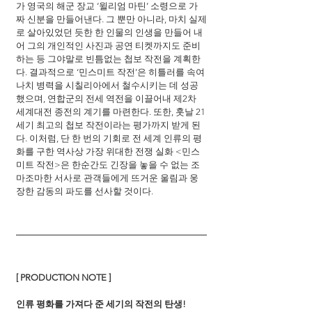
가 영국의 해군 장교 ‘윌리엄 마틴’ 소령으로 가
짜 신분을 만들어낸다. 그 뿐만 아니라, 마치 실제
로 살아있었던 듯한 한 인물의 인생을 만들어 내
어 그의 개인적인 사진과 공연 티켓까지도 준비
하는 등 그야말로 빈틈없는 첩보 작전을 계획한
다. 결과적으로 ‘민스미트 작전’은 히틀러를 속여 
나치 병력을 시칠리아에서 철수시키는 데 성공
했으며, 연합군의 전세 역전을 이끌어내 제2차 
세계대전 종전의 계기를 마련한다. 또한, 훗날 21
세기 최고의 첩보 작전이라는 평가까지 받게 된
다. 이처럼, 단 한 번의 기회로 전 세계 인류의 평
화를 구한 역사상 가장 위대한 전쟁 실화 <민스
미트 작전>은 한순간도 긴장을 놓을 수 없는 조
마조마한 서사로 관객들에게 뜨거운 울림과 웅
장한 감동의 파도를 선사할 것이다.
[ PRODUCTION NOTE ]
인류 평화를 가져다 준 세기의 작전의 탄생!