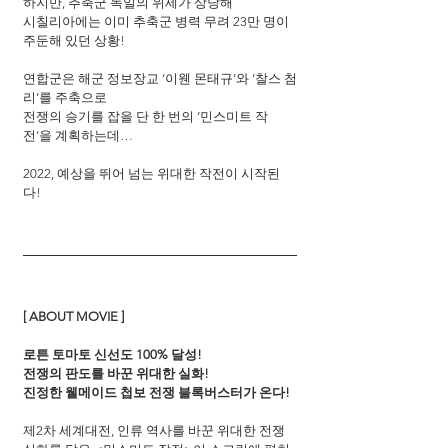
하지만, 추축군 독일의 위세가 상당해
시칠리아에는 이미 추축군 병력 무려 23만 명이 
주둔해 있던 상황! 
연합군은 해군 정보장교 ‘이웬 몬태규’와 ‘찰스 첨
리’를 주축으로
전쟁의 승기를 잡을 단 한 번의 ‘민스미트 작
전’을 계획하는데… 
2022, 예상을 뛰어 넘는 위대한 작전이 시작된
다!
[ ABOUT MOVIE ]
로튼 토마토 신선도 100% 달성!
전쟁의 판도를 바꾼 위대한 실화!
진정한 웰메이드 첩보 전쟁 블록버스터가 온다!
제2차 세계대전, 인류 역사를 바꾼 위대한 전쟁 