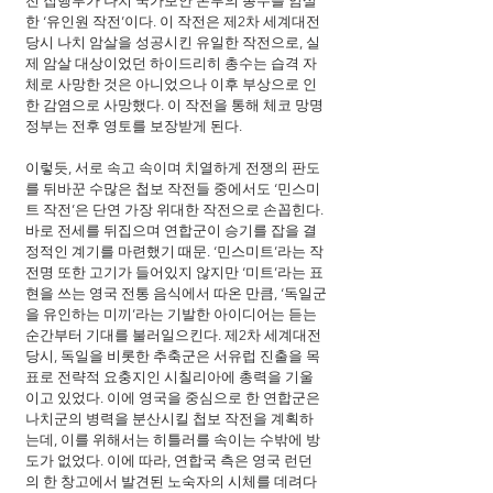
전 집행부가 나치 국가보안 본부의 총수를 암살
한 ‘유인원 작전’이다. 이 작전은 제2차 세계대전 
당시 나치 암살을 성공시킨 유일한 작전으로, 실
제 암살 대상이었던 하이드리히 총수는 습격 자
체로 사망한 것은 아니었으나 이후 부상으로 인
한 감염으로 사망했다. 이 작전을 통해 체코 망명
정부는 전후 영토를 보장받게 된다.
이렇듯, 서로 속고 속이며 치열하게 전쟁의 판도
를 뒤바꾼 수많은 첩보 작전들 중에서도 ‘민스미
트 작전’은 단연 가장 위대한 작전으로 손꼽힌다. 
바로 전세를 뒤집으며 연합군이 승기를 잡을 결
정적인 계기를 마련했기 때문. ‘민스미트’라는 작
전명 또한 고기가 들어있지 않지만 ‘미트’라는 표
현을 쓰는 영국 전통 음식에서 따온 만큼, ‘독일군
을 유인하는 미끼’라는 기발한 아이디어는 듣는 
순간부터 기대를 불러일으킨다. 제2차 세계대전 
당시, 독일을 비롯한 추축군은 서유럽 진출을 목
표로 전략적 요충지인 시칠리아에 총력을 기울
이고 있었다. 이에 영국을 중심으로 한 연합군은 
나치군의 병력을 분산시킬 첩보 작전을 계획하
는데, 이를 위해서는 히틀러를 속이는 수밖에 방
도가 없었다. 이에 따라, 연합국 측은 영국 런던
의 한 창고에서 발견된 노숙자의 시체를 데려다