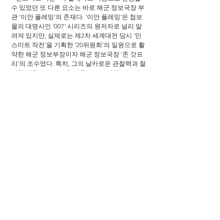
수 있었던 또 다른 요소는 바로 해군 정보국장 부
관 ‘이안 플레밍’의 존재다. ‘이안 플레밍’은 첩보
물의 대명사인 ‘007’ 시리즈의 원저자로 널리 알
려져 있지만, 실제로는 제2차 세계대전 당시 ‘민
스미트 작전’을 기획한 ‘20위원회’의 일원으로 활
약한 해군 정보부장이자 해군 정보국장 ‘존 갓프
리’의 조수였다. 특히, 그의 날카로운 관찰력과 철
저한 계획력은 작전을 성공적으로 진행하는 데
에 큰 도움이 되었다. 그는 바질 톰슨의 소설에서 
영감을 받아 ‘민스미트 작전’의 초안이 된 ‘송어 
메모’를 작성했으며, 그의 아이디어를 기반으로 
많은 이들의 손을 거친 결과 인류 역사에 평화를 
가져다 준 위대한 작전이 탄생하게 된다. 이후, 그
는 해군 정보국에서의 풍부한 일급비밀 전시 경
험을 토대로 1953년 ‘카지노 로얄’이란 이름의 스
파이 소설을 출간했으며, 총 14권의 ‘007’ 시리즈
와 전설적인 ‘제임스 본드’ 캐릭터를 창조해내며 
전 세계적으로 1억 부 이상의 판매 부수를 달성, 
대대적인 첩보 스릴러 열풍을 일으킨다.
마지막으로 주목할 만한 요소는 <민스미트 작전
>이 그림자 속에 숨겨진 인물들에 초점을 맞춰 
새로운 관점을 비춘다는 점이다. 영화는 작전을 