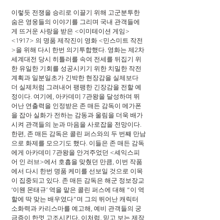
이렇듯 전쟁을 승리로 이끌기 위해 고군분투한 
숨은 영웅들의 이야기를 그리며 국내 관객들에
게 뜨거운 사랑을 받은 <이미테이션 게임>
<1917> 의 명품 제작진이 영화 <민스미트 작전
>을 위해 다시 한번 의기투합했다. 영화는 제2차 
세계대전 당시 히틀러를 속여 전세를 뒤집기 위
한 유일한 기회를 성공시키기 위한 치밀한 작전 
계획과 일분일초가 긴박한 현장감을 실제보다 
더 실제처럼 그려내어 팽팽한 긴장감을 전할 예
정이다. 여기에, 아카데미 7관왕을 달성하며 뛰
어난 연출력을 인정받은 존 매든 감독이 메가폰
을 잡아 실화가 전하는 감동과 울림을 더욱 배가
시켜 관객들의 눈과 마음을 사로잡을 전망이다. 
한편, 존 매든 감독은 콜린 퍼스와의 두 번째 만남
으로 화제를 모으기도 했다. 이들은 존 매든 감독
에게 아카데미 7관왕을 안겨주었던 <셰익스피
어 인 러브>에서 호흡을 맞췄던 만큼, 이번 작품
에서 다시 한번 명품 케미를 선보일 것으로 이목
이 집중되고 있다. 존 매든 감독은 해군 정보장교 
‘이웬 몬태규’ 역을 맡은 콜린 퍼스에 대해 “이 역
할에 딱 맞는 배우였다”며 그의 뛰어난 캐릭터 
소화력과 카리스마를 예고해, 예비 관객들의 궁
금증이 한껏 고조시킨다. 이처럼, 믿고 보는 제작