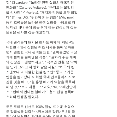
것” (Guardian), “놀라운 전쟁 실화의 매혹적인 
영화화” (Cultured Vultures), “빠져드는 몰입감
을 선사한다” (Variety), “재치와 감동을 모두 잡았
다” (Times UK), “위안이 되는 영화” (Why now) 
등의 호평들은 놀라운 전쟁 실화를 바탕으로 러
닝 타임 내내 손에 땀을 쥐게 하는 긴장감과 깊은 
울림을 선사할 것을 예고한다.
국내 관객들의 뜨거운 찬사도 화제다. 지난 4일 
대한민국에서 진행된 최초 시사를 통해 영화를 
먼저 관람한 국내 관객들 또한 “얼어붙었던 극장
가에 활력을 불어넣을 작품”, “실화가 주는 재미
와 긴장감이 팽팽하네요”, “극적인 연출, 숨 막히
는 연기 그리고 더 영화 같은 사실”, “허구의 킹
스맨보다 더 리얼한 현실 킹스맨” 등의 뜨거운 
반응을 쏟아냈다. 이처럼 국내 관객들까지 사로
잡을 것을 예고, 5월 흥행 메이커 역할을 톡톡히 
해 낼 것으로 기대를 모으고 있으며, 오래간만에 
스크린에서 만나는 웰메이드 첩보 전쟁 블록버
스터의 탄생을 알렸다.
로튼 토마토 신선도 100% 달성, 뜨거운 호평으
로 작품성을 입증한 <민스미트 작전>은 5월 극
장가에 본격적인 활기를 불어넣으며 잊을 수 없