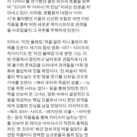
서 ‘다아시’를 연기했던 콜린 퍼스와 호흡을 맞추
며 “드디어 두 ‘다아시’의 만남”이라는 반응을 자
아내고 있다. 이처럼, 젠틀함의 대명사 ‘다아
시’로 활약했던 이들의 신선한 조합은 과연 이번 
작품을 통해 어떤 새로운 케미스트리로 관객들
을 사로잡을지 그 귀추를 주목하게 만든다.
이어서, ‘이안 플레밍’ 역을 맡은 자니 플린이 화
제를 모은다. 세기의 첩보 영화 <007> 시리즈의 
작가이기도 한 ‘이안 플레밍’으로 분한 그는, 이
번 작품에서 명민하고 날카로운 관찰자로서 대
체 불가한 존재감을 드러내며 관객들을 더욱 영
화에 몰입하게 만들 예정이다. ‘진 레슬리’ 역의 
켈리 맥도날드 또한 명품 연기를 선보일 것으로 
기대를 모은다. <해리 포터와 죽음의 성물>, <노
인을 위한 나라는 없다> 등을 통해 탄탄한 연기
력을 선보여 온 그녀는, 영화 속에서 결정적인 도
움을 제공하는 핵심 인물로서 다시 한번 관객들
에게 강렬한 인상을 남길 전망이다. 마지막으로, 
<해리 포터> 시리즈, <레지던트 이블>, <아마겟
돈> 등의 작품들을 통해 카리스마 넘치는 연기
를 선보여 온 제이슨 아이삭스가 작전의 총책임
자인 ‘존 갓프리’ 해군 정보국장 역을 맡았다. 출
연한 작품마다 완벽한 싱크로율과 품위 있는 연