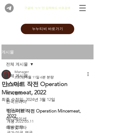
​구글에 '누누'만 입력해도 바로검색
누누티비 바로가기
게시물
전체 게시물
Manager
전체 게시물
2023년 5월 11일
6분 분량
민스미트 작전 Operation
한국영화
Mincemeat, 2022
해외영화
최종 수정일:
2024년 3월 12일
한국드라마
해외드라마
민스미트 작전 Operation Mincemeat, 
2022
애니메이션
개봉 2022.05.11
예능및기타
장르 전쟁
국가 미국, 영국