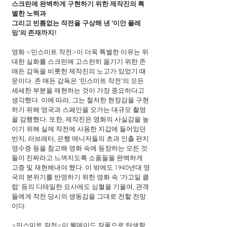
스크린에 완벽하게 구현하기 위한 제작진의 특
별한 노력과
그리고 빈틈없는 작전을 구상해 낸 ‘이안 플레
밍’의 존재까지!
영화 <민스미트 작전>이 더욱 특별한 이유는 위
대한 실화를 스크린에 고스란히 옮기기 위한 존 
매든 감독을 비롯한 제작진의 노고가 있었기 때
문이다. 존 매든 감독은 ‘민스미트 작전’의 모든 
세세한 부분을 재현하는 것이 가장 중요하다고 
생각했다. 이에 따라, 그는 철저한 현장감을 구현
하기 위해 영국과 스페인을 오가는 대규모 촬영
을 감행했다. 또한, 제작진은 영화의 사실감을 높
이기 위해 실제 작전에 사용한 지갑에 들어있던 
반지, 러브레터, 은행 매니저들의 초과 인출 편지 
영수증 등을 참고해 영화 속에 등장하는 모든 것
들이 진짜라고 느껴지도록 소품들을 완벽하게 
고증 및 재현해내야 했다. 이 밖에도 1940년대 영
국의 분위기를 반영하기 위한 영화 속 ‘가고일 클
럽’ 등의 디테일한 묘사에도 심혈을 기울여, 관객
들에게 작전 당시의 생동감을 그대로 전할 전망
이다.
<민스미트 작전>이 웰메이드 작품으로 탄생할 