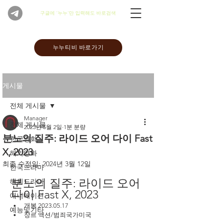
​구글에 '누누'만 입력해도 바로검색
누누티비 바로가기
게시물
전체 게시물
Manager
전체 게시물
2023년 5월 2일
1분 분량
분노의 질주: 라이드 오어 다이 Fast
한국영화
X, 2023
해외영화
최종 수정일:
2024년 3월 12일
한국드라마
분노의 질주: 라이드 오어 
해외드라마
다이 Fast X, 2023
애니메이션
개봉 2023.05.17
예능및기타
장르 액션/범죄국가미국