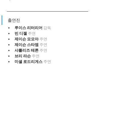
출연진
루이스 리터리어 
감독
빈 디젤 
주연
제이슨 모모아 
주연
제이슨 스타뎀 
주연
샤를리즈 테론 
주연
브리 라슨 
주연
미셸 로드리게스 
주연