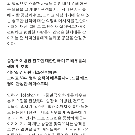
의 방식으로 소중한 사람을 지켜 내기 위해 애쓰
는 모습을 그려내며 관객들에게 지나온 시간들
에 대한 공감과 위로, 그리고 사람이기에 할 수 있
는 숭고한 선택에 대한 희망의 메시지를 전한다. 
선포된 재난, 그리고 그 안에서 살아남고자 하는 
선량하고 평범한 사람들의 감정은 현시대를 살
아가는 전 세계인들에게 놀라운 공감을 안길 것
이다.
송강호·이병헌·전도연 대한민국 대표 배우들의 
생애 첫 호흡
김남길·임시완·김소진·박해준
그리고 80여 명의 승객역 배우들까지, 드림 캐스
팅이 완성한 케미스트리!
영화 <비상선언>이 대한민국 영화계를 아우르
는 캐스팅을 완성했다. 송강호, 이병헌, 전도연, 
김남길, 임시완, 김소진, 박해준까지 이름만 들어
도 든든한 대한민국 대표 배우들이 총출동해 개
성과 매력, 연기력으로 스크린을 풍성히 채운다. 
여기에 기내의 재난 상황을 맞닥뜨리는 승객들
로 분해 열연을 펼친 배우들까지, <비상선언>은 