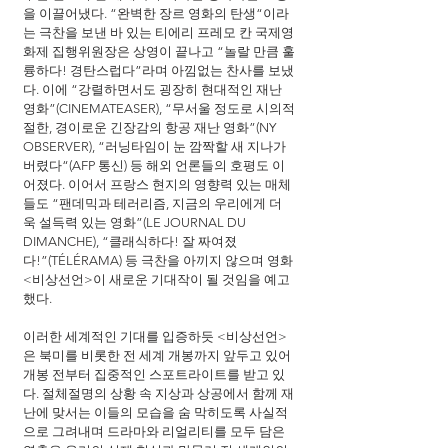
을 이끌어냈다. “완벽한 장르 영화의 탄생“이라
는 극찬을 보낸 바 있는 티에리 프레모 칸 국제영
화제 집행위원장은 상영이 끝나고 “놀랄 만큼 훌
륭하다! 경탄스럽다”라며 아낌없는 찬사를 보냈
다. 이에 “강렬하면서도 굉장히 현대적인 재난 
영화”(CINEMATEASER), “무서울 정도로 시의적
절한, 경이로운 긴장감의 항공 재난 영화”(NY 
OBSERVER), “러닝타임이 눈 깜짝할 새 지나가
버렸다“(AFP 통신) 등 해외 언론들의 호평도 이
어졌다. 이어서 프랑스 현지의 영향력 있는 매체
들도 “팬데믹과 테러리즘, 지금의 우리에게 더
욱 설득력 있는 영화”(LE JOURNAL DU 
DIMANCHE), “클래식하다! 잘 짜여졌
다!”(TÉLÉRAMA) 등 극찬을 아끼지 않으며 영화 
<비상선언>이 새로운 기대작이 될 것임을 예고
했다.
이러한 세계적인 기대를 입증하듯 <비상선언>
은 북미를 비롯한 전 세계 개봉까지 앞두고 있어 
개봉 전부터 집중적인 스포트라이트를 받고 있
다. 절체절명의 상황 속 지상과 상공에서 함께 재
난에 맞서는 이들의 모습을 숨 막히도록 사실적
으로 그려내며 드라마와 리얼리티를 모두 담은 