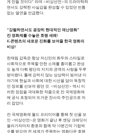
게 만들 것이다” 라며 <비상선언>의 드라마틱하
면서도 강력한 사실감을 완성할 수 있었던 빈틈
없는 열연을 언급했다.
“강렬하면서도 굉장히 현대적인 재난영화”
칸 영화제를 수놓은 호평 세례!
K-콘텐츠의 새로운 진화를 보여줄 한국 영화의 
비상!
한재림 감독은 항상 자신만의 화두와 스타일로 
사회적으로 주목할 만한 소재를 흥미롭고 완성
도 높게 다뤄 평단의 지지와 관객의 사랑을 두루 
받아왔다. 틀에 갇히지 않는 상상력이 빚어낸 이
야기에 현실과 사회에 대한 시선을 담아 독창적
인 장르를 선보여 왔던 것. <비상선언> 역시 이
러한 장점을 극대화한 작품으로 칸 국제영화제
에 공식 초청되어 뜨거운 찬사의 주인공으로 자
리 잡았다.
칸 국제영화제 월드 프리미어를 통해 첫 선을 보
인 <비상선언>은 영화가 끝난 후 엔딩 크레딧이 
올라가자마자 환호와 함께 약 10분간의 기립박
수를 받으며 전 세계가 주목하는 영화다운 호평