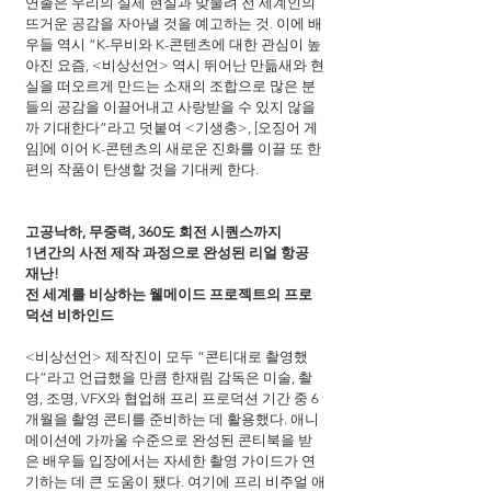
연출은 우리의 실제 현실과 맞물려 전 세계인의 
뜨거운 공감을 자아낼 것을 예고하는 것. 이에 배
우들 역시 “K-무비와 K-콘텐츠에 대한 관심이 높
아진 요즘, <비상선언> 역시 뛰어난 만듦새와 현
실을 떠오르게 만드는 소재의 조합으로 많은 분
들의 공감을 이끌어내고 사랑받을 수 있지 않을
까 기대한다”라고 덧붙여 <기생충>, [오징어 게
임]에 이어 K-콘텐츠의 새로운 진화를 이끌 또 한 
편의 작품이 탄생할 것을 기대케 한다.
고공낙하, 무중력, 360도 회전 시퀀스까지
1년간의 사전 제작 과정으로 완성된 리얼 항공 
재난!
전 세계를 비상하는 웰메이드 프로젝트의 프로
덕션 비하인드
<비상선언> 제작진이 모두 “콘티대로 촬영했
다”라고 언급했을 만큼 한재림 감독은 미술, 촬
영, 조명, VFX와 협업해 프리 프로덕션 기간 중 6
개월을 촬영 콘티를 준비하는 데 활용했다. 애니
메이션에 가까울 수준으로 완성된 콘티북을 받
은 배우들 입장에서는 자세한 촬영 가이드가 연
기하는 데 큰 도움이 됐다. 여기에 프리 비주얼 애