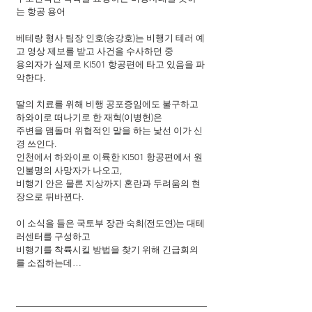
는 항공 용어 
베테랑 형사 팀장 인호(송강호)는 비행기 테러 예
고 영상 제보를 받고 사건을 수사하던 중 
용의자가 실제로 KI501 항공편에 타고 있음을 파
악한다. 
딸의 치료를 위해 비행 공포증임에도 불구하고 
하와이로 떠나기로 한 재혁(이병헌)은 
주변을 맴돌며 위협적인 말을 하는 낯선 이가 신
경 쓰인다. 
인천에서 하와이로 이륙한 KI501 항공편에서 원
인불명의 사망자가 나오고, 
비행기 안은 물론 지상까지 혼란과 두려움의 현
장으로 뒤바뀐다. 
이 소식을 들은 국토부 장관 숙희(전도연)는 대테
러센터를 구성하고 
비행기를 착륙시킬 방법을 찾기 위해 긴급회의
를 소집하는데…