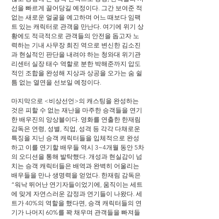
선을 빠르게 끌어당길 예정이다. 그간 보여준 적 
없는 새로운 얼굴을 예고하며 어느 때보다 임팩
트 있는 캐릭터로 관객을 만난다. 여기에 위기 상
황에도 적극적으로 관객들의 안전을 돕고자 노
력하는 기내 사무장 희진 역으로 변신한 김소진
과 현실적인 판단을 내려야 하는 청와대 위기관
리센터 실장 태수 역할로 분한 박해준까지 압도
적인 조합을 완성해 지상과 상공을 오가는 숨 쉴 
틈 없는 열연을 선보일 예정이다.
마지막으로 <비상선언>의 캐스팅을 완성하는 
것은 피할 수 없는 재난을 마주한 승객들을 연기
한 배우진의 앙상블이다. 영화를 연출한 한재림 
감독은 연령, 성별, 직업, 성격 등 각각 다채로운 
특징을 지닌 승객 캐릭터들을 입체적으로 완성
하고 이를 연기할 배우들 역시 3~4개월 동안 5차
의 오디션을 통해 발탁했다. 개성과 현실감이 넘
치는 승객 캐릭터들은 배역과 완벽히 어울리는 
배우들을 만나 생명력을 얻었다. 한재림 감독은 
“워낙 뛰어난 연기자들이었기에, 움직이는 세트
에 맞게 자연스러운 감정과 연기들이 나왔다. 세
트가 40%의 역할을 했다면, 승객 캐릭터들의 연
기가 나머지 60%를 꽉 채우며 관객들을 빠져들