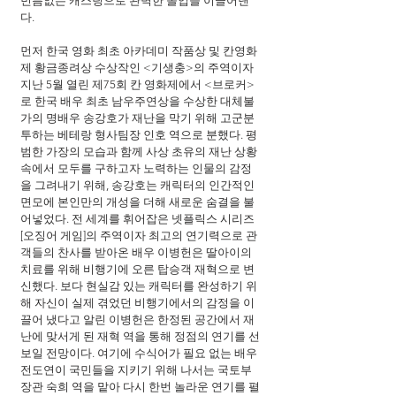
빈틈없는 캐스팅으로 완벽한 몰입을 이끌어낸
다.
먼저 한국 영화 최초 아카데미 작품상 및 칸영화
제 황금종려상 수상작인 <기생충>의 주역이자 
지난 5월 열린 제75회 칸 영화제에서 <브로커>
로 한국 배우 최초 남우주연상을 수상한 대체불
가의 명배우 송강호가 재난을 막기 위해 고군분
투하는 베테랑 형사팀장 인호 역으로 분했다. 평
범한 가장의 모습과 함께 사상 초유의 재난 상황 
속에서 모두를 구하고자 노력하는 인물의 감정
을 그려내기 위해, 송강호는 캐릭터의 인간적인 
면모에 본인만의 개성을 더해 새로운 숨결을 불
어넣었다. 전 세계를 휘어잡은 넷플릭스 시리즈 
[오징어 게임]의 주역이자 최고의 연기력으로 관
객들의 찬사를 받아온 배우 이병헌은 딸아이의 
치료를 위해 비행기에 오른 탑승객 재혁으로 변
신했다. 보다 현실감 있는 캐릭터를 완성하기 위
해 자신이 실제 겪었던 비행기에서의 감정을 이
끌어 냈다고 알린 이병헌은 한정된 공간에서 재
난에 맞서게 된 재혁 역을 통해 정점의 연기를 선
보일 전망이다. 여기에 수식어가 필요 없는 배우 
전도연이 국민들을 지키기 위해 나서는 국토부 
장관 숙희 역을 맡아 다시 한번 놀라운 연기를 펼