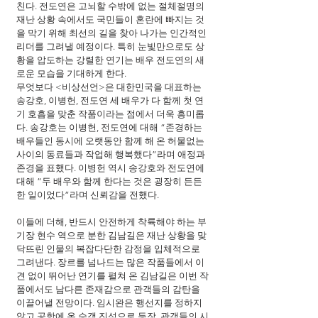
친다. 전도연은 고뇌할 수밖에 없는 절체절명의 
재난 상황 속에서도 국민들이 혼란에 빠지는 것
을 막기 위해 최선의 길을 찾아 나가는 인간적인 
리더를 그려낼 예정이다. 특히 눈빛만으로도 상
황을 압도하는 강렬한 연기는 배우 전도연의 새
로운 모습을 기대하게 한다.
무엇보다 <비상선언>은 대한민국을 대표하는 
송강호, 이병헌, 전도연 세 배우가 다 함께 첫 연
기 호흡을 맞춘 작품이라는 점에서 더욱 흥미롭
다. 송강호는 이병헌, 전도연에 대해 “존경하는 
배우들인 동시에 오랫동안 함께 해 온 허물없는 
사이의 동료들과 작업해 행복했다”라며 애정과 
존경을 표했다. 이병헌 역시 송강호와 전도연에 
대해 “두 배우와 함께 한다는 것은 굉장히 든든
한 일이었다”라며 신뢰감을 전했다.
이들에 더해, 반드시 안전하게 착륙해야 하는 부
기장 현수 역으로 분한 김남길은 재난 상황을 맞
닥뜨린 인물의 복잡다단한 감정을 입체적으로 
그려낸다. 장르를 넘나드는 많은 작품들에서 이
견 없이 뛰어난 연기를 펼쳐 온 김남길은 이번 작
품에서도 남다른 존재감으로 관객들의 감탄을 
이끌어낼 전망이다. 임시완은 행선지를 정하지 
않고 공항에 온 승객 진석으로 등장, 관객들의 시