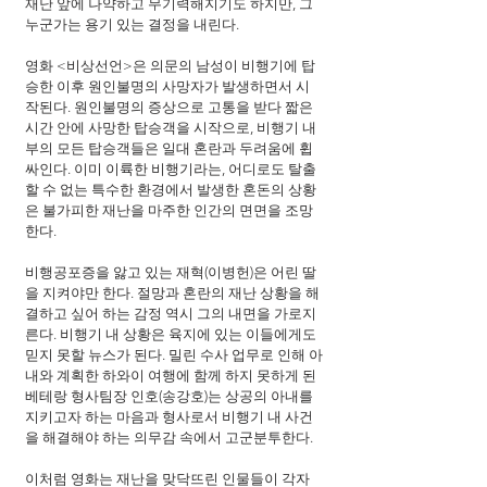
재난 앞에 나약하고 무기력해지기도 하지만, 그 
누군가는 용기 있는 결정을 내린다.
영화 <비상선언>은 의문의 남성이 비행기에 탑
승한 이후 원인불명의 사망자가 발생하면서 시
작된다. 원인불명의 증상으로 고통을 받다 짧은 
시간 안에 사망한 탑승객을 시작으로, 비행기 내
부의 모든 탑승객들은 일대 혼란과 두려움에 휩
싸인다. 이미 이륙한 비행기라는, 어디로도 탈출
할 수 없는 특수한 환경에서 발생한 혼돈의 상황
은 불가피한 재난을 마주한 인간의 면면을 조망
한다.
비행공포증을 앓고 있는 재혁(이병헌)은 어린 딸
을 지켜야만 한다. 절망과 혼란의 재난 상황을 해
결하고 싶어 하는 감정 역시 그의 내면을 가로지
른다. 비행기 내 상황은 육지에 있는 이들에게도 
믿지 못할 뉴스가 된다. 밀린 수사 업무로 인해 아
내와 계획한 하와이 여행에 함께 하지 못하게 된 
베테랑 형사팀장 인호(송강호)는 상공의 아내를 
지키고자 하는 마음과 형사로서 비행기 내 사건
을 해결해야 하는 의무감 속에서 고군분투한다.
이처럼 영화는 재난을 맞닥뜨린 인물들이 각자