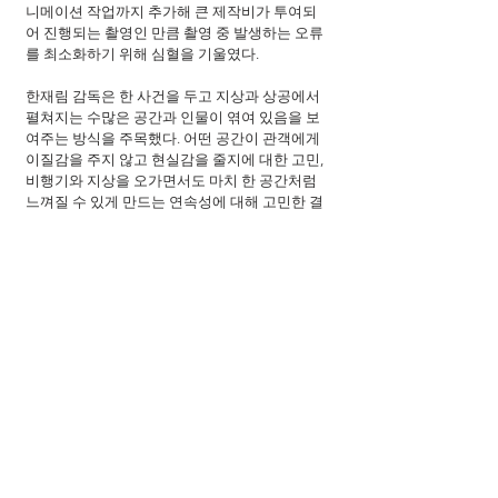
니메이션 작업까지 추가해 큰 제작비가 투여되
어 진행되는 촬영인 만큼 촬영 중 발생하는 오류
를 최소화하기 위해 심혈을 기울였다.
한재림 감독은 한 사건을 두고 지상과 상공에서 
펼쳐지는 수많은 공간과 인물이 엮여 있음을 보
여주는 방식을 주목했다. 어떤 공간이 관객에게 
이질감을 주지 않고 현실감을 줄지에 대한 고민, 
비행기와 지상을 오가면서도 마치 한 공간처럼 
느껴질 수 있게 만드는 연속성에 대해 고민한 결
과가 조명과 미술 세팅, 촬영 방식에 오롯이 투영
됐다. 여기에 재난의 현장이 되는 비행기의 경우
는 미술팀과 특수효과팀의 협업이 중요했다. 미
술팀은 해외에서 공수한 비행기를 바탕으로 세
트 작업을 했다. 이목원 미술감독은 <부산행>으
로 KTX 세트 작업을 한 노하우가 있지만 비행기
는 성질이 달랐다. 특히 <비상선언>은 세트 전체
가 360도로 회전하는 시퀀스들이 등장하기 때문
에 실제 비행기의 본체와 부품을 활용하되, 회전
할 때 배우들의 부상이 없도록 안전성이 요구됐
다. 이러한 디테일에 배우들은 입을 모아 “실제 
비행기 안에서 촬영하는 느낌이어서 압도적인 
현실감을 느낄 수 있었다”고 말하며 완벽한 프로
덕션에 찬사를 보냈다. 특수효과팀은 미술팀이 