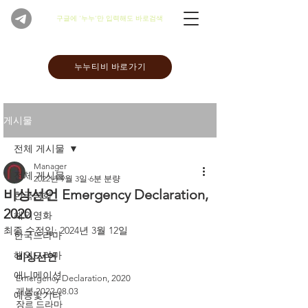
​구글에 '누누'만 입력해도 바로검색
누누티비 바로가기
게시물
전체 게시물
Manager
전체 게시물
2022년 9월 3일
6분 분량
비상선언 Emergency Declaration,
한국영화
2020
해외영화
최종 수정일:
2024년 3월 12일
한국드라마
해외드라마
비상선언
애니메이션
Emergency Declaration, 2020
개봉 2022.08.03
예능및기타
장르 드라마