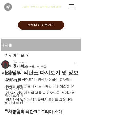
​구글에 '누누'만 입력해도 바로검색
누누티비 바로가기
게시물
전체 게시물
Manager
전체 게시물
2024년 10월 8일
1분 분량
사장님의 식단표 다시보기 및 정보
한국영화
"사장님의 식단표"는 환상과 현실이 교차하는 
해외영화
독특한 로맨스 판타지 드라마입니다. 웹소설 작
한국드라마
가 남자연이 자신의 작품 속 여주인공 '서연서'에 
해외드라마
빙의하여 벌이는 예측불허의 모험을 그립니다. 
애니메이션
예능및기타
"사장님의 식단표" 드라마 소개