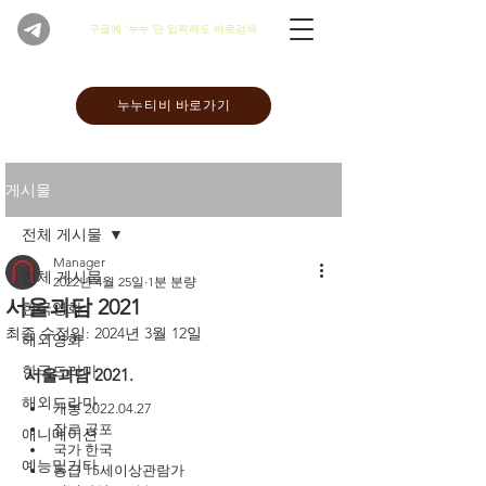
​구글에 '누누'만 입력해도 바로검색
누누티비 바로가기
게시물
전체 게시물
Manager
전체 게시물
2022년 4월 25일
1분 분량
서울괴담 2021
한국영화
최종 수정일:
2024년 3월 12일
해외영화
한국드라마
서울괴담 2021.
해외드라마
개봉 2022.04.27
장르 공포
애니메이션
국가 한국
예능및기타
등급 15세이상관람가