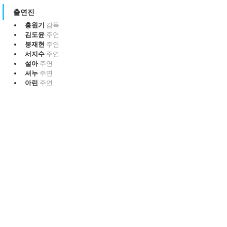
출연진
홍원기 
감독
김도윤 
주연
봉재현 
주연
서지수 
주연
설아 
주연
셔누 
주연
아린 
주연