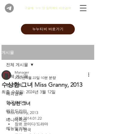
​구글에 '누누'만 입력해도 바로검색
누누티비 바로가기
게시물
전체 게시물
Manager
전체 게시물
2022년 5월 22일
10분 분량
수상한 그녀 Miss Granny, 2013
한국영화
최종 수정일:
2024년 3월 12일
해외영화
한국드라마
수상한 그녀 
해외드라마
Miss Granny, 2013
개봉 2014.01.22
애니메이션
장르 코미디/드라마
예능및기타
국가 한국