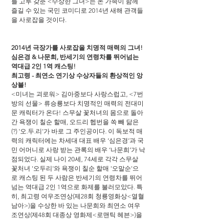
를 고루 갖춘 <수상한 그녀>는 온 가족이 함께 
즐길 수 있는 국민 코미디로 2014년 새해 관객들
을 사로잡을 것이다.
2014년 극장가를 사로잡을 치명적 매력의 그녀!
심은경 & 나문희, 반세기의 연령차를 뛰어넘는 
역대급 2인 1역 캐스팅!
최고령 - 최연소 연기상 수상자들의 환상적인 앙
상블!
<미녀는 괴로워> 김아중보다 사랑스럽고, <7번
방의 선물> 류승룡보다 치명적인 매력의 전대미
문 캐릭터가 온다! 스무살 꽃처녀의 몸으로 돌아
간 욕쟁이 칠순 할매, 오드리 헵번을 쏙 빼 닮은
(?) '오.두.리'가 바로 그 주인공이다. 이 독보적 매
력의 캐릭터에는 차세대 대표 배우 ‘심은경’과 국
민 어머니로 사랑 받는 관록의 배우 ‘나문희’가 낙
점되었다. 실제 나이 20세, 74세로 각각 스무살 
꽃처녀 '오두리'와 욕쟁이 칠순 할매 '오말순'으
로 캐스팅 된 두 사람은 반세기의 연령차를 뛰어
넘는 역대급 2인 1역으로 화제를 불러모았다. 특
히, 최고령 여우조연상(제28회 청룡영화상<열혈
남아>)을 수상한 바 있는 나문희와 최연소 여우
조연상(제48회 대종상 영화제<로맨틱 헤븐>)을 