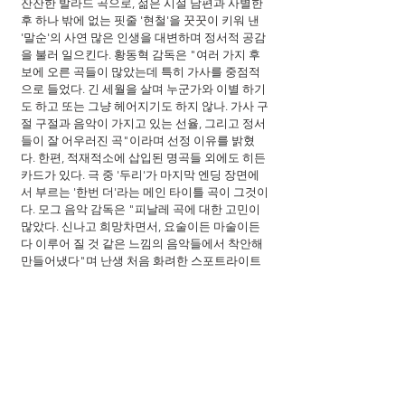
잔잔한 발라드 곡으로, 젊은 시절 남편과 사별한 
후 하나 밖에 없는 핏줄 '현철'을 꿋꿋이 키워 낸 
'말순'의 사연 많은 인생을 대변하며 정서적 공감
을 불러 일으킨다. 황동혁 감독은 "여러 가지 후
보에 오른 곡들이 많았는데 특히 가사를 중점적
으로 들었다. 긴 세월을 살며 누군가와 이별 하기
도 하고 또는 그냥 헤어지기도 하지 않나. 가사 구
절 구절과 음악이 가지고 있는 선율, 그리고 정서
들이 잘 어우러진 곡"이라며 선정 이유를 밝혔
다. 한편, 적재적소에 삽입된 명곡들 외에도 히든 
카드가 있다. 극 중 '두리'가 마지막 엔딩 장면에
서 부르는 '한번 더'라는 메인 타이틀 곡이 그것이
다. 모그 음악 감독은 "피날레 곡에 대한 고민이 
많았다. 신나고 희망차면서, 요술이든 마술이든 
다 이루어 질 것 같은 느낌의 음악들에서 착안해 
만들어냈다"며 난생 처음 화려한 스포트라이트
를 받는 '두리'의 빛나는 전성기를 통해 관객들도 
함께 돌아가고 싶은 순간을 다시 한번 떠올리길 
바란다고 덧붙였다.
청룡영화상, 대종상을 휩쓴 모그 음악 감독 그리
고 황동혁 감독 콤비가 <도가니>에 이어 다시 한
번 의기투합해 탄생시킨 <수상한 그녀> 속 추억
의 명곡들은 10대부터 70대까지 전 세대 관객들