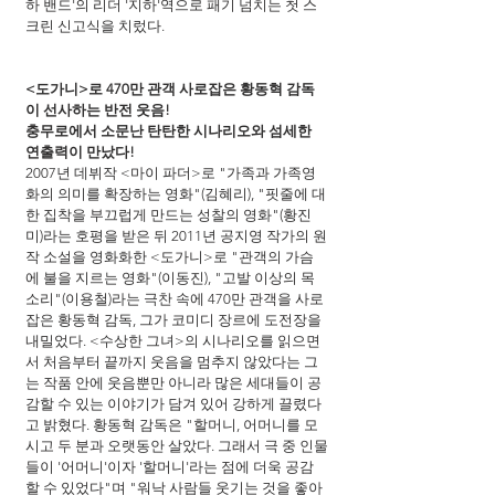
하 밴드'의 리더 '지하'역으로 패기 넘치는 첫 스
크린 신고식을 치렀다.
<도가니>로 470만 관객 사로잡은 황동혁 감독
이 선사하는 반전 웃음!
충무로에서 소문난 탄탄한 시나리오와 섬세한 
연출력이 만났다!
2007년 데뷔작 <마이 파더>로 "가족과 가족영
화의 의미를 확장하는 영화"(김혜리), "핏줄에 대
한 집착을 부끄럽게 만드는 성찰의 영화"(황진
미)라는 호평을 받은 뒤 2011년 공지영 작가의 원
작 소설을 영화화한 <도가니>로 "관객의 가슴
에 불을 지르는 영화"(이동진), "고발 이상의 목
소리"(이용철)라는 극찬 속에 470만 관객을 사로
잡은 황동혁 감독, 그가 코미디 장르에 도전장을 
내밀었다. <수상한 그녀>의 시나리오를 읽으면
서 처음부터 끝까지 웃음을 멈추지 않았다는 그
는 작품 안에 웃음뿐만 아니라 많은 세대들이 공
감할 수 있는 이야기가 담겨 있어 강하게 끌렸다
고 밝혔다. 황동혁 감독은 "할머니, 어머니를 모
시고 두 분과 오랫동안 살았다. 그래서 극 중 인물
들이 '어머니'이자 '할머니'라는 점에 더욱 공감
할 수 있었다"며 "워낙 사람들 웃기는 것을 좋아