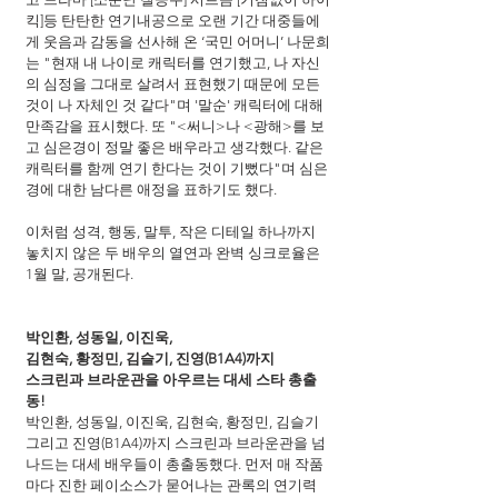
킥]등 탄탄한 연기내공으로 오랜 기간 대중들에
게 웃음과 감동을 선사해 온 ‘국민 어머니’ 나문희
는 "현재 내 나이로 캐릭터를 연기했고, 나 자신
의 심정을 그대로 살려서 표현했기 때문에 모든 
것이 나 자체인 것 같다"며 '말순' 캐릭터에 대해 
만족감을 표시했다. 또 "<써니>나 <광해>를 보
고 심은경이 정말 좋은 배우라고 생각했다. 같은 
캐릭터를 함께 연기 한다는 것이 기뻤다"며 심은
경에 대한 남다른 애정을 표하기도 했다.
이처럼 성격, 행동, 말투, 작은 디테일 하나까지 
놓치지 않은 두 배우의 열연과 완벽 싱크로율은 
1월 말, 공개된다.
박인환, 성동일, 이진욱,
김현숙, 황정민, 김슬기, 진영(B1A4)까지
스크린과 브라운관을 아우르는 대세 스타 총출
동!
박인환, 성동일, 이진욱, 김현숙, 황정민, 김슬기 
그리고 진영(B1A4)까지 스크린과 브라운관을 넘
나드는 대세 배우들이 총출동했다. 먼저 매 작품
마다 진한 페이소스가 묻어나는 관록의 연기력