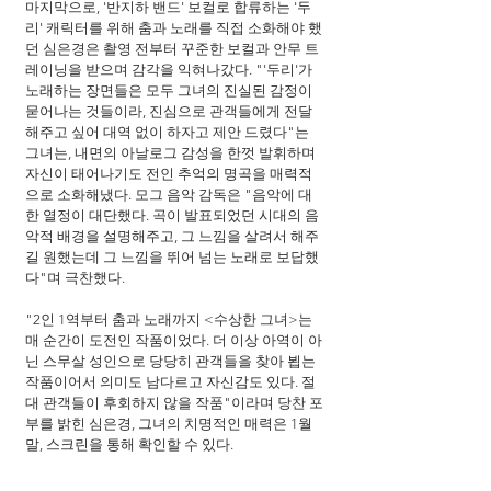
마지막으로, '반지하 밴드' 보컬로 합류하는 '두
리' 캐릭터를 위해 춤과 노래를 직접 소화해야 했
던 심은경은 촬영 전부터 꾸준한 보컬과 안무 트
레이닝을 받으며 감각을 익혀나갔다. "'두리'가 
노래하는 장면들은 모두 그녀의 진실된 감정이 
묻어나는 것들이라, 진심으로 관객들에게 전달
해주고 싶어 대역 없이 하자고 제안 드렸다"는 
그녀는, 내면의 아날로그 감성을 한껏 발휘하며 
자신이 태어나기도 전인 추억의 명곡을 매력적
으로 소화해냈다. 모그 음악 감독은 "음악에 대
한 열정이 대단했다. 곡이 발표되었던 시대의 음
악적 배경을 설명해주고, 그 느낌을 살려서 해주
길 원했는데 그 느낌을 뛰어 넘는 노래로 보답했
다"며 극찬했다.
"2인 1역부터 춤과 노래까지 <수상한 그녀>는 
매 순간이 도전인 작품이었다. 더 이상 아역이 아
닌 스무살 성인으로 당당히 관객들을 찾아 뵙는 
작품이어서 의미도 남다르고 자신감도 있다. 절
대 관객들이 후회하지 않을 작품"이라며 당찬 포
부를 밝힌 심은경, 그녀의 치명적인 매력은 1월 
말, 스크린을 통해 확인할 수 있다.