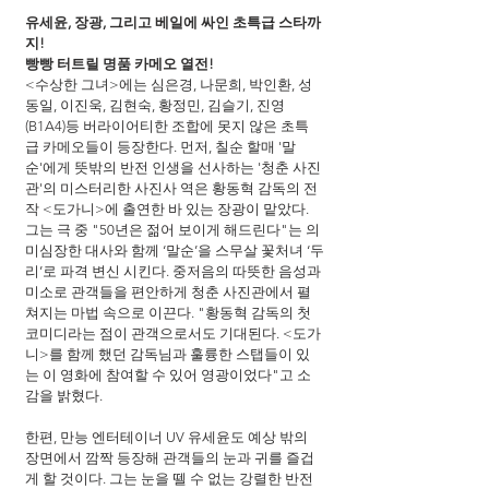
유세윤, 장광, 그리고 베일에 싸인 초특급 스타까
지!
빵빵 터트릴 명품 카메오 열전!
<수상한 그녀>에는 심은경, 나문희, 박인환, 성
동일, 이진욱, 김현숙, 황정민, 김슬기, 진영
(B1A4)등 버라이어티한 조합에 못지 않은 초특
급 카메오들이 등장한다. 먼저, 칠순 할매 '말
순'에게 뜻밖의 반전 인생을 선사하는 '청춘 사진
관'의 미스터리한 사진사 역은 황동혁 감독의 전
작 <도가니>에 출연한 바 있는 장광이 맡았다. 
그는 극 중 "50년은 젊어 보이게 해드린다"는 의
미심장한 대사와 함께 ‘말순’을 스무살 꽃처녀 ‘두
리’로 파격 변신 시킨다. 중저음의 따뜻한 음성과 
미소로 관객들을 편안하게 청춘 사진관에서 펼
쳐지는 마법 속으로 이끈다. "황동혁 감독의 첫 
코미디라는 점이 관객으로서도 기대된다. <도가
니>를 함께 했던 감독님과 훌륭한 스탭들이 있
는 이 영화에 참여할 수 있어 영광이었다"고 소
감을 밝혔다.
한편, 만능 엔터테이너 UV 유세윤도 예상 밖의 
장면에서 깜짝 등장해 관객들의 눈과 귀를 즐겁
게 할 것이다. 그는 눈을 뗄 수 없는 강렬한 반전 