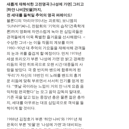
새롭게 재해석한 고전명곡 [나성에 가면] 그리고 
[하얀 나비][빗물]까지,
전 세대를 들썩일 추억의 명곡 퍼레이드!
블론디의 '마리아'(미녀는 괴로워), 보니엠의 
'SUNNY'(써니), 전람회의 '기억의 습작'(건축학개
론)까지 영화에 자연스럽게 녹아 든 삽입곡들은 
관객들에게 더욱 특별한 즐거움을 선사해왔다. <
수상한 그녀>는 이들 작품의 계보를 이어 
1980~90년 대 추억의 가요들을 재해석해 관객들
의 눈과 귀를 즐겁게 할 예정이다. 먼저 1978년 
세샘 트리오가 부른 '나성에 가면'은 밝고 경쾌한 
리듬의 국민 히트곡으로 오랜 시간 대중들의 사
랑을 받았다. 극 중 반지하 밴드에 합류하게 된 
'두리'가 자신의 18번인 이 노래를 밴드의 흥겨
운 리듬에 맞춰 부르면서 서서히 인기를 얻게 된
다. "옛날 곡이라는 느낌이 거의 안 나게 요즘 음
악처럼 편곡했다"는 모그 음악 감독의 말대로, 
기존 곡을 알고 있는 중장년 층은 물론 젊은 층까
지, 세대를 아우르는 대표 삽입곡으로 객석을 들
썩이게 할 것이다.
1988년 김정호가 부른 '하얀 나비'와 1991년 채
은옥이 부른 '빗물'은 '나성에 가면'과 대비되는 