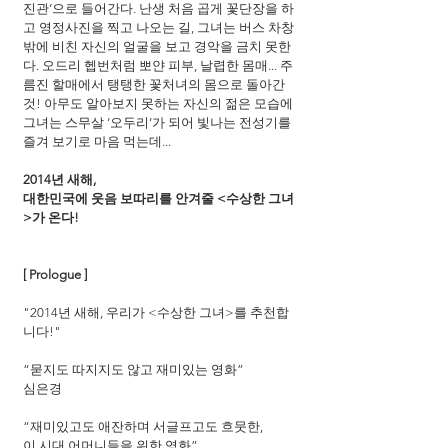
진관’으로 들어간다. 난생 처음 곱게 꽃단장을 하
고 영정사진을 찍고 나오는 길, 그녀는 버스 차창 
밖에 비친 자신의 얼굴을 보고 경악을 금치 못한
다. 오드리 헵번처럼 뽀얀 피부, 날렵한 몸매... 주
름진 할매에서 탱탱한 꽃처녀의 몸으로 돌아간 
것! 아무도 알아보지 못하는 자신의 젊은 모습에 
그녀는 스무살 ‘오두리’가 되어 빛나는 전성기를 
즐겨 보기로 마음 먹는데...
2014년 새해,
대한민국에 웃음 보따리를 안겨줄 <수상한 그녀
>가 온다!
[ Prologue ]
"2014년 새해, 우리가 <수상한 그녀>를 추천합
니다!"
“묻지도 따지지도 않고 재미있는 영화”
심은경
“재미있고도 애잔하며 서글프고도 흐뭇한,
이 시대 어머니들을 위한 영화”