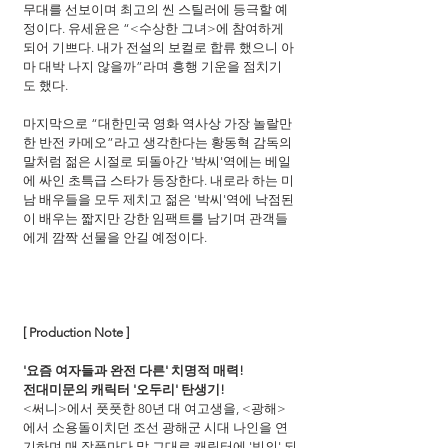
무대를 선보이며 최고의 씬 스틸러에 등극할 예
정이다. 유세윤은 “<수상한 그녀>에 참여하게 
되어 기쁘다. 내가 전설의 보컬로 합류 했으니 아
마 대박 나지 않을까”라며 흥행 기운을 점치기
도 했다.
마지막으로 “대한민국 영화 역사상 가장 놀랄만
한 반전 카메오”라고 생각한다는 황동혁 감독의 
말처럼 젊은 시절로 되돌아간 '박씨'역에는 베일
에 싸인 초특급 스타가 등장한다. 내로라 하는 미
남 배우들을 모두 제치고 젊은 '박씨'역에 낙점된 
이 배우는 짧지만 강한 임팩트를 남기며 관객들
에게 깜짝 선물을 안길 예정이다.
[ Production Note ]
'요즘 여자들과 완전 다른' 치명적 매력!
전대미문의 캐릭터 '오두리' 탄생기!
<써니>에서 풋풋한 80년 대 여고생을, <광해>
에서 소용돌이치던 조선 광해군 시대 나인을 연
기하며 매 작품마다 말 그대로 캐릭터에 '빙의' 되