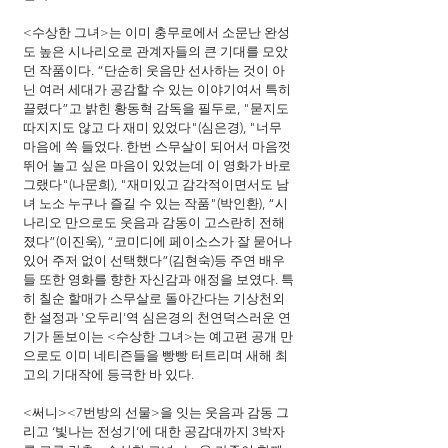
<수상한 그녀>는 이미 충무로에서 소문난 완성
도 높은 시나리오로 관계자들의 큰 기대를 모았
던 작품이다. “단순히 웃음만 선사하는 것이 아
닌 여러 세대가 공감할 수 있는 이야기여서 특히 
끌렸다”고 밝힌 황동혁 감독을 필두로, "묻지도 
따지지도 않고 다 재미 있었다"(심은경), "너무 
마음에 쏙 들었다. 한번 스무살이 되어서 마음껏 
뛰어 놀고 싶은 마음이 있었는데 이 영화가 바로 
그랬다"(나문희), "재미있고 감각적이면서도 남
녀 노소 누구나 즐길 수 있는 작품"(박인환), “시
나리오 만으로도 웃음과 감동이 고스란히 전해
졌다”(이진욱), “코미디에 페이소스가 잘 묻어나 
있어 주저 없이 선택했다”(김현숙)등 주연 배우
들 또한 영화를 향한 자신감과 애정을 보였다. 특
히 칠순 할매가 스무살로 돌아간다는 기상천외
한 설정과 '오두리'역 심은경의 천연덕스러운 연
기가 돋보이는 <수상한 그녀>는 예고편 공개 만
으로도 이미 네티즌들을 빵빵 터트리며 새해 최
고의 기대작에 등극한 바 있다.
<써니><7번방의 선물>을 잇는 웃음과 감동 그
리고 ‘빛나는 전성기’에 대한 공감대까지 3박자