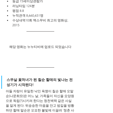
등급 15세이상관람가
러닝타임 124분
평점 8.8 
누적관객 8,660,651명
수상내역10회 맥스무비 최고의 영화상, 
2015
해당 영화는 누누티비에 업로드 되었습니다
스무살 꽃처녀가 된 칠순 할매의 빛나는 전
성기가 시작된다!
아들 자랑이 유일한 낙인 욕쟁이 칠순 할매 오말
순(나문희分)은 어느 날, 가족들이 자신을 요양원
으로 독립(?)시키려 한다는 청천벽력 같은 사실
을 알게 된다. 뒤숭숭한 마음을 안고 밤길을 방황
하던 할매 말순은 오묘한 불빛에 이끌려 ‘청춘 사