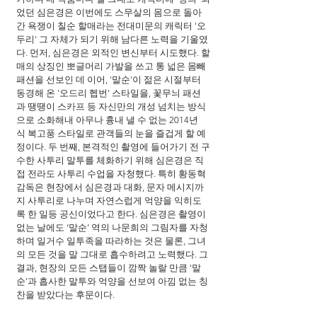
었던 심은경은 이번에도 스무살의 몸으로 돌아
간 욕쟁이 칠순 할매라는 전대미문의 캐릭터 '오
두리' 그 자체가 되기 위해 남다른 노력을 기울였
다. 먼저, 심은경은 외적인 변신부터 시도했다. 할
매의 상징인 뽀글머리 가발을 쓰고 통 넓은 몸빼 
패션을 선보인 데 이어, '말순'이 젊은 시절부터 
동경해 온 '오드리 헵번' 스타일을, 꽃무늬 패션
과 땡땡이 스카프 등 자신만의 개성 넘치는 방식
으로 소화해내 아무나 흉내 낼 수 없는 2014년 
식 복고풍 스타일로 관객들의 눈을 즐겁게 할 예
정이다. 두 번째, 본격적인 촬영에 들어가기 전 구
수한 사투리 말투를 체화하기 위해 심은경은 직
접 전라도 사투리 수업을 자청했다. 특히 황동혁 
감독은 현장에서 심은경과 대화, 문자 메시지까
지 사투리로 나누며 자연스럽게 억양을 익히도
록 한 일등 공신이었다고 한다. 심은경은 촬영이 
없는 날에도 ‘말순’ 역의 나문희의 그림자를 자청
하며 일거수 일투족을 따라하는 것은 물론, 그녀
의 모든 것을 말 그대로 흡수하려고 노력했다. 그 
결과, 현장의 모든 스탭들이 깜짝 놀랄 만큼 '말
순'과 흡사한 말투와 억양을 선보여 아낌 없는 칭
찬을 받았다는 후문이다.