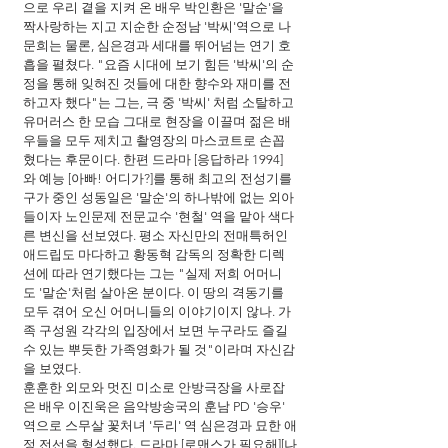
으로 우리 곁을 지켜 온 배우 박인환은 '말순'을 
짝사랑하는 지고 지순한 순정남 '박씨'역으로 나
문희는 물론, 심은경과 세대를 뛰어넘는 연기 호
흡을 펼쳤다. "요즘 시대에 보기 힘든 '박씨'의 순
정을 통해 잊혀진 것들에 대한 향수와 재미를 전
하고자 했다"는 그는, 극 중 '박씨' 처럼 소탈하고 
유머러스 한 모습 그대로 현장을 이끌며 젊은 배
우들을 모두 제치고 촬영장의 마스코트로 손꼽
혔다는 후문이다. 한편 드라마 [응답하라 1994]
와 예능 [아빠! 어디가?]를 통해 최고의 전성기를 
구가 중인 성동일은 '말순'의 하나밖에 없는 외아
들이자 노인문제 전문교수 '현철' 역을 맡아 색다
른 변신을 선보였다. 평소 자신만의 전매특허인 
애드립도 마다하고 황동혁 감독의 정확한 디렉
션에 따라 연기했다는 그는 "실제 저희 어머니
도 '말순'처럼 살아온 분이다. 이 땅의 격동기를 
모두 겪어 오신 어머니들의 이야기이지 않나. 가
족 구성원 각각의 입장에서 보면 누구라도 즐길 
수 있는 뿌듯한 가족영화가 될 것"이라며 자신감
을 보였다.
훈훈한 외모와 멋진 미소로 안방극장을 사로잡
은 배우 이진욱은 음악방송국의 훈남 PD '승우' 
역으로 스무살 꽃처녀 '두리' 역 심은경과 묘한 애
정 전선을 형성했다. 드라마 [로맨스가 필요해][나