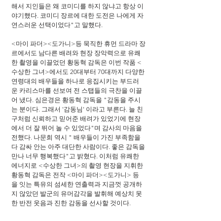
해서 지인들은 왜 코미디를 하지 않냐고 항상 이
야기했다. 코미디 장르에 대한 도전은 나에게 자
연스러운 선택이었다"고 말했다.
<마이 파더><도가니>등 묵직한 휴먼 드라마 장
르에서도 남다른 배려와 현장 장악력으로 유쾌
한 촬영을 이끌었던 황동혁 감독은 이번 작품 <
수상한 그녀>에서도 20대부터 70대까지 다양한 
연령대의 배우들을 하나로 응집시키는 부드러
운 카리스마를 선보여 전 스탭들의 극찬을 이끌
어 냈다. 심은경은 황동혁 감독을 "감동을 주시
는 분이다. 그래서 '감동님' 이라고 부른다. 늘 친
구처럼 신뢰하고 믿어준 배려가 있었기에 현장
에서 더 잘 뛰어 놀 수 있었다"며 감사의 마음을 
전했다. 나문희 역시 " 배우들이 가진 부족함을 
다 감싸 안는 아주 대단한 사람이다. 좋은 감독을 
만나 너무 행복했다"고 밝혔다. 이처럼 유쾌한 
에너지로 <수상한 그녀>의 촬영 현장을 지휘한 
황동혁 감독은 전작 <마이 파더><도가니> 등
을 잇는 특유의 섬세한 연출력과 지금껏 공개하
지 않았던 발군의 유머감각을 발휘해 예상치 못
한 반전 웃음과 진한 감동을 선사할 것이다.