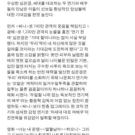
수상한 심은경, 세대를 대표하는 두 연기파 배우
들의 만남은 이들이 선보일 환상적인 앙상블에 
대한 기대감을 한껏 높인다.
먼저 <써니>로 740만 관객의 웃음을 책임지고 <
광해>로 1,230만 관객의 눈물을 훔친 '연기 천
재’ 심은경은 "70대 할머니라는 점이 사실 부담 
됐다. 하지만 '두리'역이 내 자신에게 많은 것을 
알려줄 것이라는 기대감에 도전하게 됐다"고 작
품에 임한 소감을 밝혔다. 뽀얀 피부와 날렵한 몸
매의 앳된 겉모습과 달리 나이불문 반말은 기본, 
입만 열면 터지는 구수한 사투리 욕으로 보는 이
들을 폭소케 하는 반전 매력을 발산한 심은경은 
'두리' 캐릭터를 소화하기 위해 나문희가 연기하
는 ‘오말순’ 캐릭터의 일거수일투족을 관찰하며 
말투는 물론 걸음걸이까지 하나하나 꼼꼼하게 
체화 시켰다. '두말할 나위 없는 독보적인 연기력
의 배우'라는 황동혁 감독의 아낌 없는 칭찬이 증
명하듯 <써니>보다 한층 업그레이드 된 코믹 연
기와 섬세한 감정 연기로 '차세대 대표 여배우'의 
진면목을 유감없이 발휘할 예정이다.
영화 <너는 내 운명><열혈남아><하모니> 그리
고 드라마 [소문난 칠공주] 시트콤 [거침없이 하이