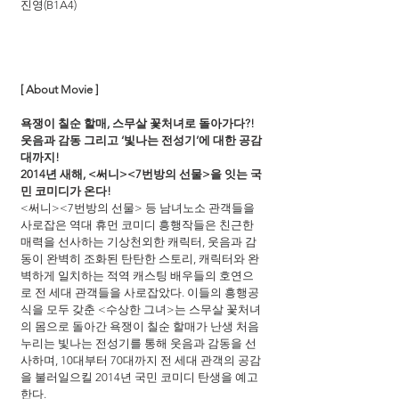
진영(B1A4)
[ About Movie ]
욕쟁이 칠순 할매, 스무살 꽃처녀로 돌아가다?!
웃음과 감동 그리고 ‘빛나는 전성기’에 대한 공감
대까지!
2014년 새해, <써니><7번방의 선물>을 잇는 국
민 코미디가 온다!
<써니><7번방의 선물> 등 남녀노소 관객들을 
사로잡은 역대 휴먼 코미디 흥행작들은 친근한 
매력을 선사하는 기상천외한 캐릭터, 웃음과 감
동이 완벽히 조화된 탄탄한 스토리, 캐릭터와 완
벽하게 일치하는 적역 캐스팅 배우들의 호연으
로 전 세대 관객들을 사로잡았다. 이들의 흥행공
식을 모두 갖춘 <수상한 그녀>는 스무살 꽃처녀
의 몸으로 돌아간 욕쟁이 칠순 할매가 난생 처음 
누리는 빛나는 전성기를 통해 웃음과 감동을 선
사하며, 10대부터 70대까지 전 세대 관객의 공감
을 불러일으킬 2014년 국민 코미디 탄생을 예고
한다.