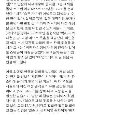
인]으로 단숨에 대세배우에 등극한 그는 여세를 
몰아 스크린 데뷔작으로 <수상한 그녀>를 선택
했다. "내겐 '승우'가 가진 아날로그 감성과 비슷
한 면이 있다. 실제로 '두리'같은 매력적인 꽃처녀
를 만난다면 반할 것"이라며 캐릭터에 대한 애정
을 표시했다. 또한 대한민국 노처녀들의 아이콘, 
[막돼먹은 영애씨]의 히로인 김현숙은 '박씨'의 하
나뿐인 딸 '나영'역으로 웃음을 책임졌다. 박인환
과 실제 부녀 지간을 방불케 하는 완벽 호흡을 과
시한 그녀는 "박인환 선생님과 함께 앉아만 있어
도 스탭들이 배꼽을 잡았다. 관객들의 돈을 아깝
지 않게 할 자신 있다"며 업그레이드 된 웃음 폭
탄을 예고한다.
이들 외에도 연극과 영화를 넘나들며 개성 넘치
는 연기를 선보인 황정민이 시어머니 ‘말순’의 잔
소리에 못 이겨 홧병이 난 며느리 ‘애자’ 역으로 
시월드에 지친 여성 관객들의 무한 공감을 이끌
어내며, [SNL 코리아]를 통해 다재 다능한 끼를 
발산한 김슬기가 '말순'의 철없는 손녀이자 취업
재수생 '하나'역으로 깨알 웃음을 선사한다. 5인
조 보이 그룹 B1A4의 리더로 활발한 활동을 벌이
고 있는 진영은 '말순'의 금지옥엽 손자이자 '반지