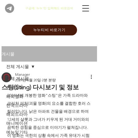
​구글에 '누누'만 입력해도 바로검색
누누티비 바로가기
게시물
전체 게시물
Manager
전체 게시물
2024년 6월 20일
2분 분량
스팅(Sting) 다시보기 및 정보
한국영화
2024년에 개봉한 영화"스팅"은 가족 드라마와 
해외영화
크리처 피처(괴물 영화)의 요소를 결합한 호러 스
한국드라마
릴러입니다. 낡은 아파트 건물을 배경으로 하여 
해외드라마
12세의 샬롯과 그녀가 키우게 된 거대 거미와의 
애니메이션
끔찍한 경험을 중심으로 이야기가 펼쳐집니다. 
예능및기타
이 영화는 극한의 상황 속에서 가족 유대가 시험 