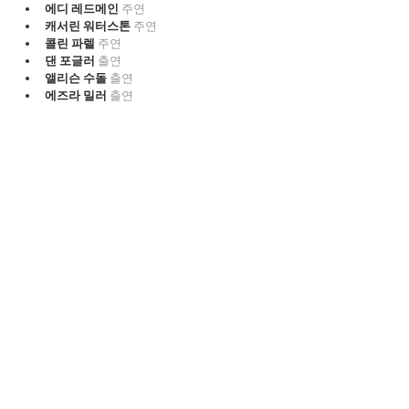
에디 레드메인 
주연
캐서린 워터스톤 
주연
콜린 파렐 
주연
댄 포글러 
출연
앨리슨 수돌 
출연
에즈라 밀러 
출연