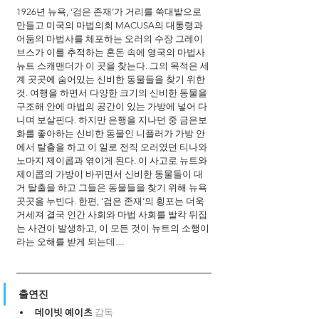
1926년 뉴욕, ‘검은 존재’가 거리를 쑥대밭으로 
만들고 미국의 마법의회 MACUSA의 대통령과 
어둠의 마법사를 체포하는 오러의 수장 그레이
브스가 이를 추적하는 혼돈 속에 영국의 마법사 
뉴트 스캐맨더가 이 곳을 찾는다. 그의 목적은 세
계 곳곳에 숨어있는 신비한 동물들을 찾기 위한 
것. 여행을 하면서 다양한 크기의 신비한 동물을 
구조해 안에 마법의 공간이 있는 가방에 넣어 다
니며 보살핀다. 하지만 은행을 지나던 중 금은보
화를 좋아하는 신비한 동물인 니플러가 가방 안
에서 탈출을 하고 이 일로 전직 오러였던 티나와 
노마지 제이콥과 엮이게 된다. 이 사고로 뉴트와 
제이콥의 가방이 바뀌면서 신비한 동물들이 대
거 탈출을 하고 그들은 동물들을 찾기 위해 뉴욕 
곳곳을 누빈다. 한편, ‘검은 존재’의 횡포는 더욱 
거세져 결국 인간 사회와 마법 사회를 발칵 뒤집
는 사건이 발생하고, 이 모든 것이 뉴트의 소행이
라는 오해를 받게 되는데…
출연진
데이빗 예이츠 
감독