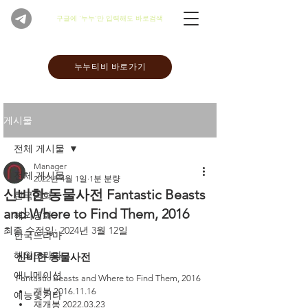
​구글에 '누누'만 입력해도 바로검색
누누티비 바로가기
게시물
전체 게시물
Manager
전체 게시물
2022년 4월 1일
1분 분량
신비한 동물사전 Fantastic Beasts
한국영화
and Where to Find Them, 2016
해외영화
최종 수정일:
2024년 3월 12일
한국드라마
해외드라마
신비한 동물사전 
애니메이션
Fantastic Beasts and Where to Find Them, 2016
개봉 2016.11.16
예능및기타
재개봉 2022.03.23