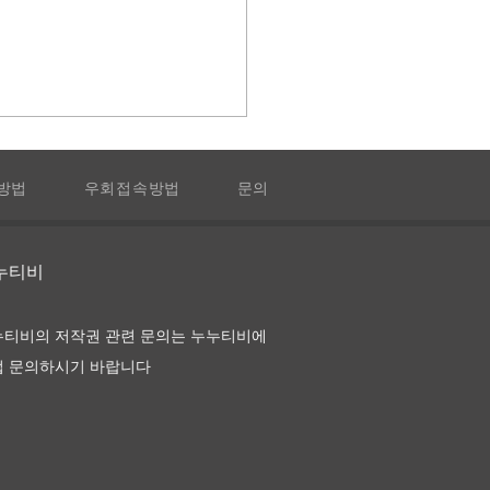
방법
우회접속방법
문의
누누티비
타임 호텔 다시보기 및 정
누티비의 저작권 관련 문의는 누누티비에
접 문의하시기 바랍니다