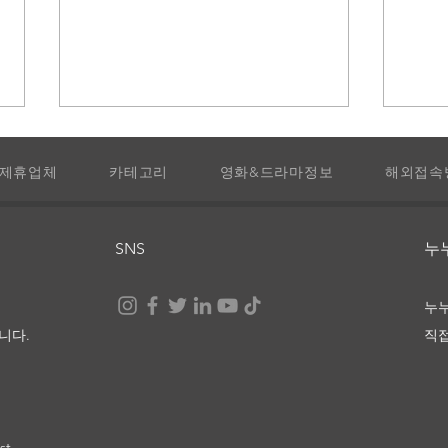
제휴업체
카테고리
영화&드라마정보
해외접속
SNS
​
핀란드 셋방살이 다시보기 및
더 
누
정보
보
니다.
직
st