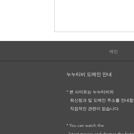
메인
누누티비 도메인 안내
미스 이탈리아는 죽지 않아
* 본 사이트는 누누티비의
최신링크 및
도메인 주소를
안내합
직접적인 관련이 없습니다.
* You can watch the
latest movies and dramas the faste