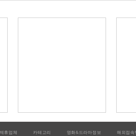
제휴업체
카테고리
영화&드라마정보
해외접속