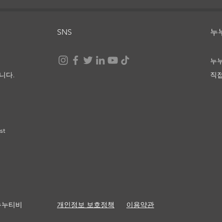
라 비
SNS
​
눈부신 세상 끝에서, 너와 나
누
니다.
직
st
th 누누티비
​개인정보 보호정책
이용약관