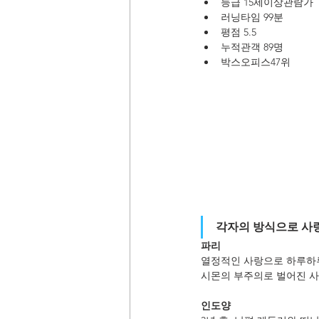
등급 15세이상관람가
러닝타임 99분
평점 5.5
누적관객 89명
박스오피스47위
각자의 방식으로 사랑
파리 
열정적인 사랑으로 하루하루
시몬의 부주의로 벌어진 사
인도양 