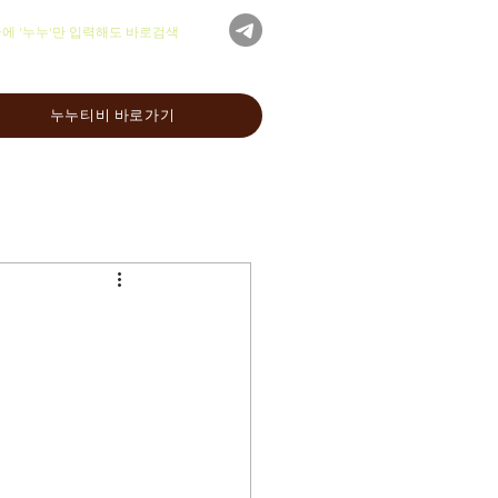
글에 '누누'만 입력해도 바로검색
누누티비 바로가기