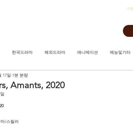
​구
한국드라마
해외드라마
애니메이션
예능및기타
월 17일
1분 분량
, Amants, 2020
2일
20
라마/스릴러