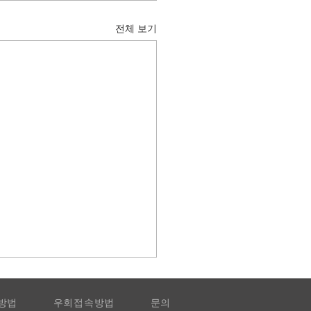
전체 보기
방법
우회접속방법
문의