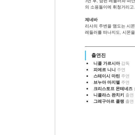
3년 후, 남편 레들러와 
의 소용돌이에 휘청거리고.
제네바
리사의 주변을 맴도는 시몬
레들러를 떠나지도, 시몬을
출연진
니콜 가르시아 
감독
피에르 니니 
주연
스테이시 마틴 
주연
브누아 마지멜 
주연
크리스토프 몬테네즈 
니콜라스 완치키 
출연
그레구아르 콜랭 
출연