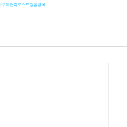
아쿠아맨과로스트킹덤영화