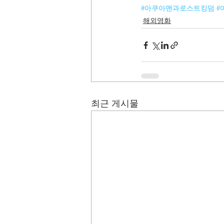
#아쿠아맨과로스트킹덤
#
해외영화
최근 게시물