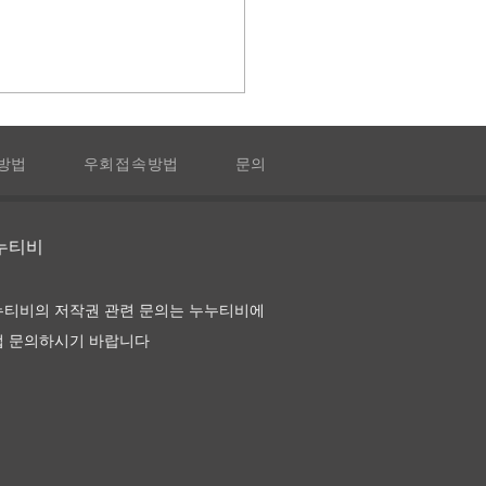
방법
우회접속방법
문의
 앙 로즈
누누티비
누티비의 저작권 관련 문의는 누누티비에
접 문의하시기 바랍니다