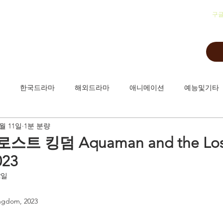
​구
한국드라마
해외드라마
애니메이션
예능및기타
2월 11일
1분 분량
트 킹덤 Aquaman and the Los
023
2일
ngdom, 2023