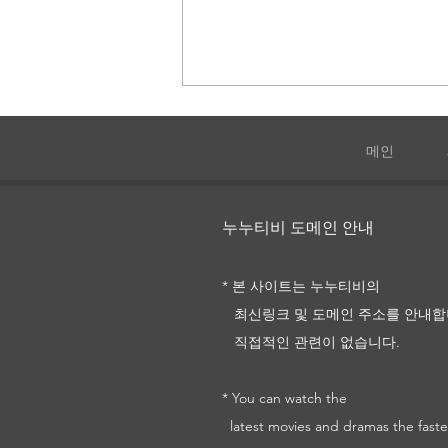
메인
731
누누티비 도메인 안내
* 본 사이트는 누누티비의
최신링크 및
도메인 주소를
안내합
직접적인 관련이 없습니다.
* You can watch the
latest movies and dramas the faste