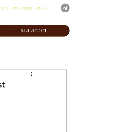
글에 '누누'만 입력해도 바로검색
누누티비 바로가기
t