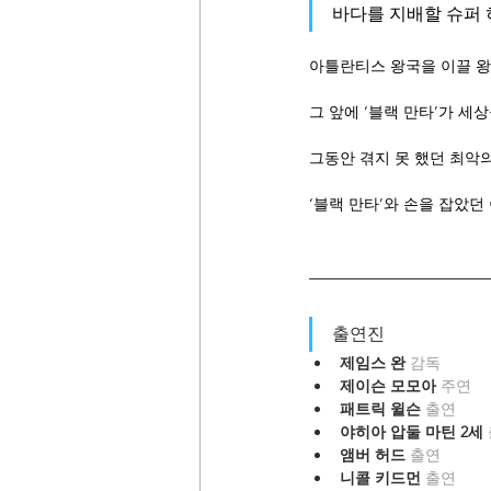
바다를 지배할 슈퍼 
아틀란티스 왕국을 이끌 왕의
그 앞에 ‘블랙 만타’가 세
그동안 겪지 못 했던 최악의
‘블랙 만타’와 손을 잡았던 
출연진
제임스 완 
감독
제이슨 모모아 
주연
패트릭 윌슨 
출연
야히아 압둘 마틴 2세 
앰버 허드 
출연
니콜 키드먼 
출연