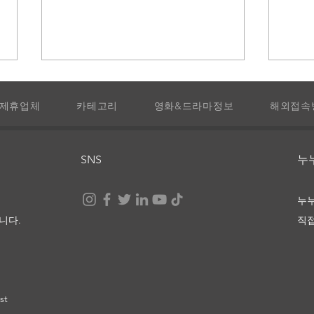
제휴업체
카테고리
영화&드라마정보
해외접속
라 비
SNS
​
눈부신 세상 끝에서, 너와 나
누
니다.
직
st