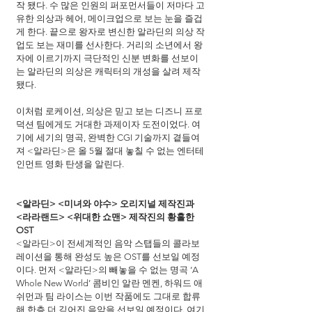
작 됐다. 수 많은 인원의 퍼포먼서들이 저마다 고
유한 의상과 헤어, 메이크업으로 보는 눈을 즐겁
게 한다. 끝으로 왕자로 변신한 알라딘의 의상 작
업도 보는 재미를 선사한다. 거리의 소년에서 왕
자에 이르기까지 극단적인 신분 변화를 선보이
는 알라딘의 의상은 캐릭터의 개성을 살려 제작 
됐다.
이처럼 로케이션, 의상은 믿고 보는 디즈니 프로
덕션 팀에게도 거대한 과제이자 도전이었다. 여
기에 세기의 명곡, 완벽한 CGI 기술까지 곁들여
져 <알라딘>은 올 5월 절대 놓칠 수 없는 엔터테
인먼트 영화 탄생을 알린다.
<알라딘> <미녀와 야수> 오리지널 제작진과
<라라랜드> <위대한 쇼맨> 제작진의 황홀한 
OST
<알라딘>이 전세계적인 음악 스탭들의 콜라보
레이션을 통해 완성도 높은 OST를 선보일 예정
이다. 먼저 <알라딘>의 빼놓을 수 없는 명곡 ‘A 
Whole New World’ 콤비인 알란 멘켄, 하워드 애
쉬먼과 팀 라이스는 이번 작품에도 그대로 합류
해 한층 더 깊어진 음악을 선보일 예정이다. 여기