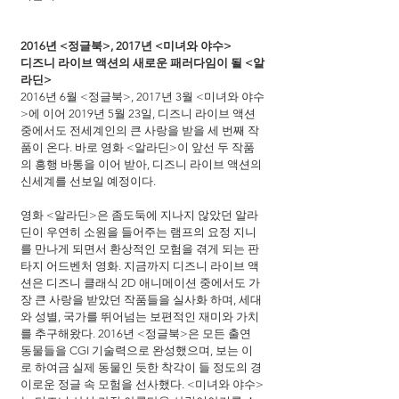
2016년 <정글북>, 2017년 <미녀와 야수>
디즈니 라이브 액션의 새로운 패러다임이 될 <알
라딘>
2016년 6월 <정글북>, 2017년 3월 <미녀와 야수
>에 이어 2019년 5월 23일, 디즈니 라이브 액션 
중에서도 전세계인의 큰 사랑을 받을 세 번째 작
품이 온다. 바로 영화 <알라딘>이 앞선 두 작품
의 흥행 바통을 이어 받아, 디즈니 라이브 액션의 
신세계를 선보일 예정이다.
영화 <알라딘>은 좀도둑에 지나지 않았던 알라
딘이 우연히 소원을 들어주는 램프의 요정 지니
를 만나게 되면서 환상적인 모험을 겪게 되는 판
타지 어드벤처 영화. 지금까지 디즈니 라이브 액
션은 디즈니 클래식 2D 애니메이션 중에서도 가
장 큰 사랑을 받았던 작품들을 실사화 하며, 세대
와 성별, 국가를 뛰어넘는 보편적인 재미와 가치
를 추구해왔다. 2016년 <정글북>은 모든 출연 
동물들을 CGI 기술력으로 완성했으며, 보는 이
로 하여금 실제 동물인 듯한 착각이 들 정도의 경
이로운 정글 속 모험을 선사했다. <미녀와 야수>