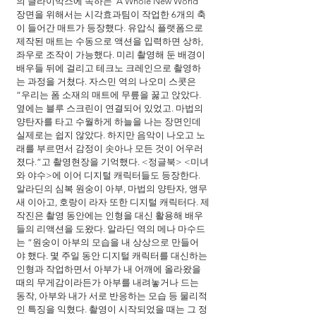
의 클라이막스에 속하는 ‘A Whole New World’ 
장면을 위해서는 시각효과팀이 작업한 6개의 축
이 들어간 매트가 등장했다. 유압식 플랫폼으로 
제작된 매트는 수동으로 액션을 입력하면 상하, 
좌우로 조작이 가능했다. 미리 촬영해 둔 배경이 
배우들 뒤에 걸리고 테크노 크레인으로 촬영하
는 과정을 거쳤다. 자스민 역의 나오미 스콧은 
“우리는 폼 소재의 매트에 무릎을 꿇고 앉았다. 
옆에는 블루 스크린이 연결되어 있었고. 마법의 
양탄자를 타고 수월하게 하늘을 나는 장면인데 
실제로는 쉽지 않았다. 하지만 음악이 나오고 노
래를 부르면서 감정이 솟아나 모든 것이 어우러
졌다.”고 촬영현장을 기억했다. <정글북> <미녀
와 야수>에 이어 디지털 캐릭터들도 등장한다. 
알라딘의 심복 원숭이 아부, 마법의 양탄자, 앵무
새 이아고, 호랑이 라자 또한 디지털 캐릭터다. 제
작진은 촬영 동안에는 인형을 대신 활용해 배우
들의 리액션을 도왔다. 알라딘 역의 메나 마수드
는 “원숭이 아부의 모습을 내 상상으로 만들어
야 했다. 몇 주일 동안 디지털 캐릭터를 대신하는 
인형과 작업하면서 아부가 내 어깨에 올라왔을 
때의 무게감이라든가 아부를 내려놓거나 드는 
동작, 아부와 내가 서로 반응하는 모습 등 물리적
인 특징을 익혔다. 촬영이 시작되었을 때는 그 정