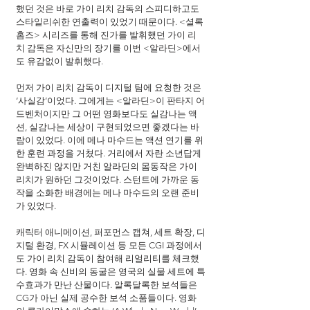
했던 것은 바로 가이 리치 감독의 스피디하고도 
스타일리쉬한 연출력이 있었기 때문이다. <셜록 
홈즈> 시리즈를 통해 진가를 발휘했던 가이 리
치 감독은 자신만의 장기를 이번 <알라딘>에서
도 유감없이 발휘했다.
먼저 가이 리치 감독이 디지털 팀에 요청한 것은 
‘사실감’이었다. 그에게는 <알라딘>이 판타지 어
드벤처이지만 그 어떤 영화보다도 실감나는 액
션, 실감나는 세상이 구현되었으면 좋겠다는 바
람이 있었다. 이에 메나 마수드는 액션 연기를 위
한 훈련 과정을 거쳤다. 거리에서 자란 소년답게 
완벽하진 않지만 거친 알라딘의 몸동작은 가이 
리치가 원하던 그것이었다. 스턴트에 가까운 동
작을 소화한 배경에는 메나 마수드의 오랜 준비
가 있었다.
캐릭터 애니메이션, 퍼포먼스 캡쳐, 세트 확장, 디
지털 환경, FX 시뮬레이션 등 모든 CGI 과정에서
도 가이 리치 감독이 참여해 리얼리티를 체크했
다. 영화 속 신비의 동굴은 영국의 실물 세트에 특
수효과가 만난 산물이다. 알록달록한 보석들은 
CG가 아닌 실제 공수한 보석 소품들이다. 영화