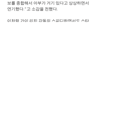
보를 종합해서 아부가 거기 있다고 상상하면서 
연기했다.”고 소감을 전했다.
이처럼 가이 리치 감독의 스피디하면서도 스타
일리쉬한 연출과 제작진의 세밀한 작업 과정을 
통해 탄생한 <알라딘>은 판타지 어드벤처 장르
의 정수를 선보일 것이다.
출연진
가이 리치 
감독
메나 마수드 
주연
윌 스미스 
주연
나오미 스콧
주연
마르완 켄자리 
출연
나비드 네가반 
출연
나심 페드라드 
출연