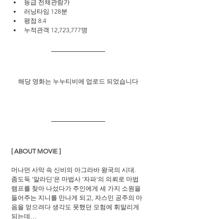
등급 전체관람가
러닝타임 128분
평점 8.4
누적관객 12,723,777명
해당 영화는 누누티비에 업로드 되었습니다
[ ABOUT MOVIE ]
머나먼 사막 속 신비의 아그라바 왕국의 시대.
좀도둑 ‘알라딘’은 마법사 ‘자파’의 의뢰로 마법 
램프를 찾아 나섰다가 주인에게 세 가지 소원을 
들어주는 지니를 만나게 되고, 자스민 공주의 마
음을 얻으려다 생각도 못했던 모험에 휘말리게 
되는데…