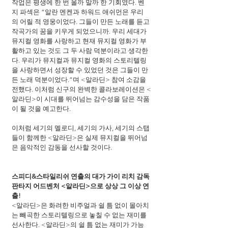
작업은 평생에 한 번 올까 말까 한 기회였다. 벤
지 파섹은 “알란 멘켄과 하워드 애쉬먼은 우리
의 어릴 적 영웅이었다. 그들이 만든 노래를 듣고 
작곡가의 꿈을 키우게 되었으니까. 우리 세대가 
뮤지컬 영화를 사랑하고 현재 뮤지컬 영화가 부
활하고 있는 것도 그 두 사람 덕분이라고 생각한
다. 우리가 뮤지컬과 뮤지컬 영화의 스토리텔링
을 사랑하면서 성장할 수 있었던 것은 그들이 만
든 노래 덕분이었다.”며 <알라딘> 참여 소감을 
전했다. 이처럼 신구의 완벽한 콜라보레이션은 <
알라딘>이 시대를 뛰어넘는 감수성을 담은 작품
이 될 것을 예고한다.
이처럼 세기의 멜로디, 세기의 가사, 세기의 스탭
들이 함께한 <알라딘>은 실제 뮤지컬을 뛰어넘
은 음악적인 감동을 선사할 것이다.
스피디&스타일리쉬 연출의 대가 가이 리치 감독
판타지 어드벤처 <알라딘>으로 상상 그 이상 연
출!
<알라딘>은 화려한 비주얼과 쉴 틈 없이 몰아치
는 빼곡한 스토리텔링으로 놓칠 수 없는 재미를 
선사한다. <알라딘>의 쉴 틈 없는 재미가 가능 