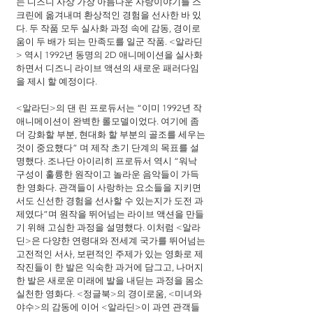
는 디즈니 사상 가장 아름다운 사랑이야기를 스
크린에 옮겨내며 환상적인 경험을 선사한 바 있
다. 두 작품 모두 실사화 과정 속에 감동, 경이로
움이 두 배가 되는 만족도를 일군 작품. <알라딘
> 역시 1992년 동명의 2D 애니메이션을 실사화 
하면서 디즈니 라이브 액션의 새로운 패러다임
을 제시 할 예정이다.
<알라딘>의 댄 린 프로듀서는 “이미 1992년 작 
애니메이션이 완벽한 롤모델이었다. 여기에 좀 
더 강화할 부분, 현대화 할 부분의 골조를 세우는 
것이 중요했다” 며 제작 초기 단계의 목표를 설
명했다. 조나단 아이리히 프로듀서 역시 “워낙 
구성이 훌륭한 원작이고 놀라운 음악들이 가득
한 영화다. 관객들이 사랑하는 요소들을 지키면
서도 신선한 경험을 선사할 수 있는지가 도전 과
제였다”며 원작을 뛰어넘는 라이브 액션을 만들
기 위해 고심한 과정을 설명했다. 이처럼 <알라
딘>은 다양한 연령대와 전세계 국가를 뛰어넘는 
고전적인 서사, 보편적인 주제가 있는 영화로 제
작진들이 한 발은 익숙한 과거에 담그고, 나머지 
한 발은 새로운 미래에 발을 내딛는 과정을 몸소 
실천한 영화다. <정글북>의 경이로움, <미녀와 
야수>의 감동에 이어 <알라딘>이 과연 관객들