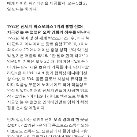
에게 어떠한 패러다임을 제공할지, 오는 5월 23
일 만나볼 차례다.
1992년 전세계 박스오피스 1위의 흥행 신화!
지금껏 볼 수 없었던 오락 영화의 정수를 만난다!
1992년 북미 및 전 세계 박스오피스 1위, 역대 북
미 판타지 애니메이션 장르 흥행 TOP 10, <미녀
와 야수> 2D 애니메이션 흥행 성적 보다 약 1천
억 앞지른 매출액 약 5억 4만 달러(한화 약 5745
억원). 이 기록은 모두 2D 애니메이션 <알라딘>
이 개봉 당시 세운 초유의 기록들이다. 당시 <알
라딘>은 제18회 LA 비평가 협회상 애니메이션
상 수상, 제 50회 골든 글로브 시상식 뮤지컬 코
미디 작품상 부분에 노미네이트 되어 작품성도 
인정 받았다. 이처럼 전세계인들이 사랑한 히트
작 <알라딘>이 디즈니 라이브 액션으로 부활해 
지금껏 볼 수 없었던 엔터테인먼트 영화의 최정
점을 선사할 예정이다.
먼저 실감나는 로케이션이 오락 영화의 한 끗을 
살렸다. <알라딘>은 영국 롱크로스 스튜디오와 
아보필드 스튜디오, 요르단에서 촬영 됐다. <왕
좌의 게임>의 프로덕션 디자이너 젬마 잭슨이 참