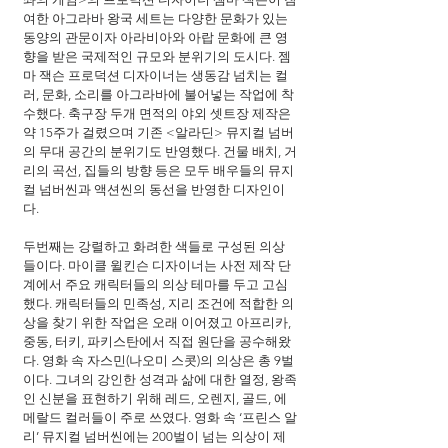
여한 아그라바 왕국 세트는 다양한 문화가 있는 
동양의 관문이자 아라비아와 아랍 문화에 큰 영
향을 받은 국제적인 규모와 분위기의 도시다. 젬
마 잭슨 프로덕션 디자이너는 생동감 넘치는 컬
러, 문화, 소리를 아그라바에 불어넣는 작업에 착
수했다. 축구장 두개 면적의 야외 셋트장 제작은 
약 15주가 걸렸으며 기존 <알라딘> 뮤지컬 넘버
의 무대 공간의 분위기도 반영했다. 건물 배치, 거
리의 곡선, 집들의 방향 등은 모두 배우들의 뮤지
컬 넘버씬과 액션씬의 동선을 반영한 디자인이
다.
두번째는 강렬하고 화려한 색들로 구성된 의상
들이다. 마이클 윌킨슨 디자이너는 사전 제작 단
계에서 주요 캐릭터들의 의상 테마를 두고 고심
했다. 캐릭터들의 민족성, 지리 조건에 적합한 의
상을 찾기 위한 작업은 오래 이어졌고 아프리카, 
중동, 터키, 파키스탄에서 직접 원단을 공수해왔
다. 영화 속 자스민(나오미 스콧)의 의상은 총 9벌
이다. 그녀의 강인한 성격과 삶에 대한 열정, 왕족
인 신분을 표현하기 위해 레드, 오렌지, 골드, 에
메랄드 컬러들이 주로 쓰였다. 영화 속 ‘프린스 알
리’ 뮤지컬 넘버씬에는 200벌이 넘는 의상이 제