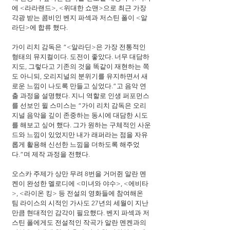
에 <라라랜드>, <위대한 쇼맨>으로 최근 가장 
각광 받는 콤비인 벤지 파섹과 저스틴 폴이 <알
라딘>에 합류 했다.
가이 리치 감독은 “<알라딘>은 가장 전통적인 
형태의 뮤지컬이다. 도전이 좋았다. 너무 대담하
지도, 그렇다고 기존의 것을 똑같이 재현하는 쪽
도 아니되, 오리지널의 분위기를 유지하면서 새
로운 느낌이 나도록 만들고 싶었다.”고 음악 연
출 과정을 설명했다. 지니 역할로 인생 퍼포먼스
를 선보인 윌 스미스는 “가이 리치 감독은 오리
지널 음악을 깊이 존중하는 동시에 대담한 시도
를 해보고 싶어 했다. 그가 원하는 구체적인 사운
드와 느낌이 있었지만 내가 래퍼라는 점을 자유
롭게 활용해 신선한 느낌을 더하도록 해주었
다.”며 제작 과정을 전했다.
오스카 주제가 상만 무려 8번을 거머쥔 알란 멘
켄이 완성한 멜로디에 <미녀와 야수>, <에비타
>, <라이온 킹> 등 전설의 영화들에 참여해온 
팀 라이스의 시적인 가사도 27년의 세월이 지난
만큼 현대적인 감각이 필요했다. 벤지 파섹과 저
스틴 폴에게도 전설적인 작곡가 알란 멘켄과의 