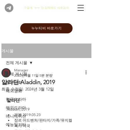
​구글에 '누누'만 입력해도 바로검색
누누티비 바로가기
게시물
전체 게시물
Manager
전체 게시물
2022년 5월 11일
5분 분량
알라딘 Aladdin, 2019
한국영화
최종 수정일:
2024년 3월 12일
해외영화
한국드라마
알라딘 
해외드라마
Aladdin, 2019
개봉 2019.05.23
애니메이션
장르 어드벤처/판타지/가족/뮤지컬
예능및기타
국가 미국