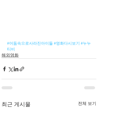
#어둠속으로사라진아이들
#영화다시보기
#누누
티비
해외영화
전체 보기
최근 게시물