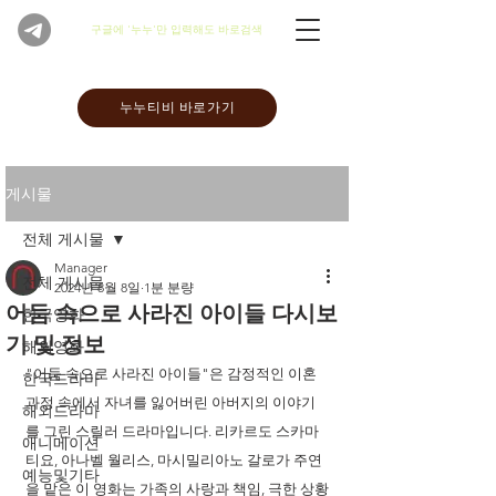
​구글에 '누누'만 입력해도 바로검색
누누티비 바로가기
게시물
전체 게시물
Manager
전체 게시물
2024년 8월 8일
1분 분량
어둠 속으로 사라진 아이들 다시보
한국영화
기 및 정보
해외영화
"어둠 속으로 사라진 아이들"은 감정적인 이혼 
한국드라마
과정 속에서 자녀를 잃어버린 아버지의 이야기
해외드라마
를 그린 스릴러 드라마입니다. 리카르도 스카마
애니메이션
티요, 아나벨 월리스, 마시밀리아노 갈로가 주연
예능및기타
을 맡은 이 영화는 가족의 사랑과 책임, 극한 상황