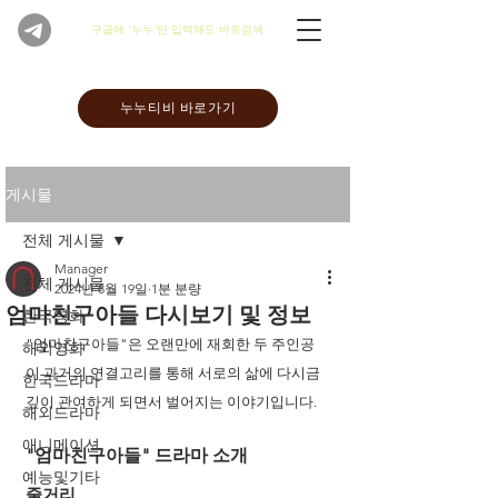
​구글에 '누누'만 입력해도 바로검색
누누티비 바로가기
게시물
전체 게시물
Manager
전체 게시물
2024년 8월 19일
1분 분량
엄마친구아들 다시보기 및 정보
한국영화
"엄마친구아들"은 오랜만에 재회한 두 주인공
해외영화
이 과거의 연결고리를 통해 서로의 삶에 다시금 
한국드라마
깊이 관여하게 되면서 벌어지는 이야기입니다. 
해외드라마
애니메이션
"엄마친구아들" 드라마 소개 
예능및기타
줄거리