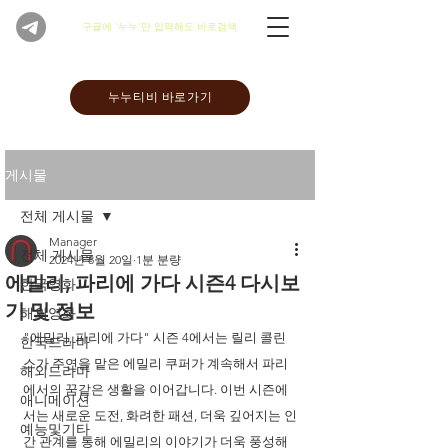
​구글에 '누누'만 입력해도 바로검색
누누티비 바로가기
게시물
전체 게시물
Manager
전체 게시물
2024년 8월 20일
1분 분량
에밀리, 파리에 가다 시즌4 다시보
한국영화
기 및 정보
해외영화
"에밀리, 파리에 가다" 시즌 4에서는 릴리 콜린
한국드라마
스가 주연을 맡은 에밀리 쿠퍼가 계속해서 파리
해외드라마
에서의 꿈같은 생활을 이어갑니다. 이번 시즌에
애니메이션
서는 새로운 도전, 화려한 패션, 더욱 깊어지는 인
예능및기타
간 관계를 통해 에밀리의 이야기가 더욱 풍성해