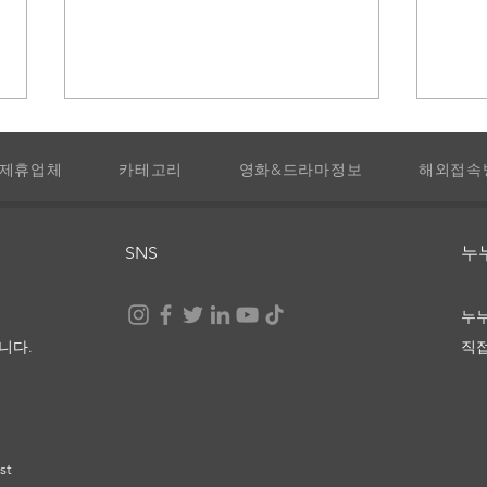
제휴업체
카테고리
영화&드라마정보
해외접속
SNS
​
청설 다시보기 및 정보
그대
누
정보
니다.
직
st