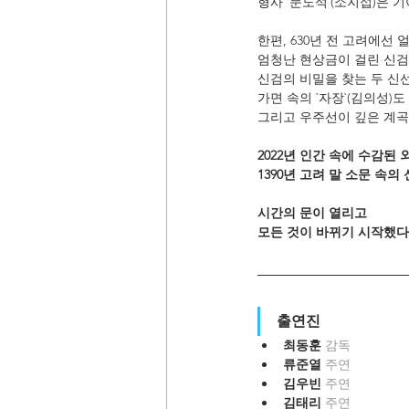
형사 `문도석`(소지섭)은 
한편, 630년 전 고려에선 
엄청난 현상금이 걸린 신검
신검의 비밀을 찾는 두 신선 
가면 속의 `자장`(김의성)
그리고 우주선이 깊은 계
2022년 인간 속에 수감된
1390년 고려 말 소문 속
시간의 문이 열리고
모든 것이 바뀌기 시작했다
출연진
최동훈 
감독
류준열 
주연
김우빈 
주연
김태리 
주연