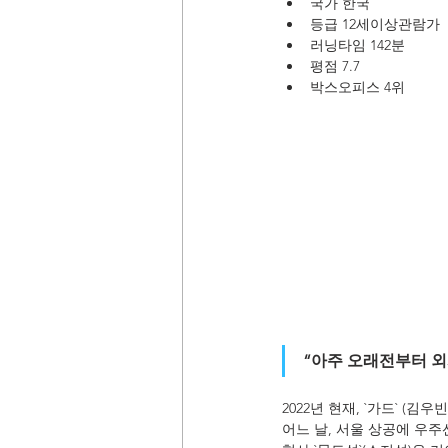
국가 한국
등급 12세이상관람가
러닝타임 142분
평점 7.7
박스오피스 4위
“아주 오래전부터 외
2022년 현재, `가드` (
어느 날, 서울 상공에 우