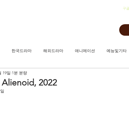
​구
한국드라마
해외드라마
애니메이션
예능및기타
월 19일
1분 분량
ienoid, 2022
2일