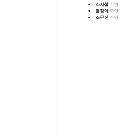
소지섭 
주연
염정아 
주연
조우진 
주연