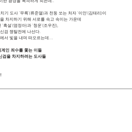
기이한 광경을 목격하게 되는데..
얼치기 도사 `무륵`(류준열)과 천둥 쏘는 처자 `이안`(김태리)이
을 차지하기 위해 서로를 속고 속이는 가운데
`흑설`(염정아)과 `청운`(조우진),
도 신검 쟁탈전에 나선다.
곡에서 빛을 내며 떠오르는데…
 외계인 죄수를 쫓는 이들
의 신검을 차지하려는 도사들
!