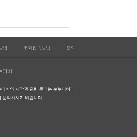
방법
우회접속방법
문의
누누티비
 이름은 장미 다시보기 및
누티비의 저작권 관련 문의는 누누티비에
접 문의하시기 바랍니다