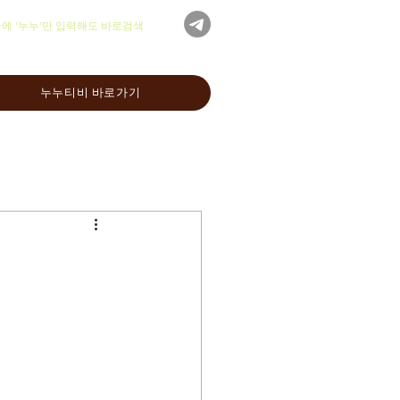
글에 '누누'만 입력해도 바로검색
누누티비 바로가기