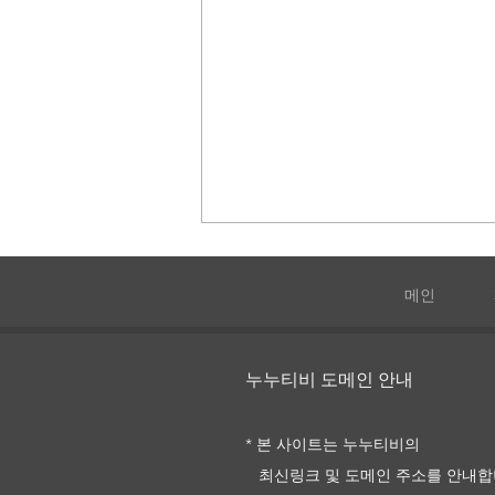
메인
오징어게임3
누누티비 도메인 안내
* 본 사이트는 누누티비의
최신링크 및
도메인 주소를
안내합