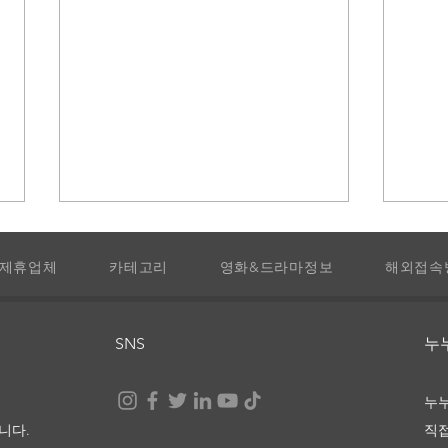
제휴업체
카테고리
영화&드라마정보
해외접속
SNS
​
반짝이는 워터멜론 다시보기
오늘
누
및 정보
및 
니다.
직