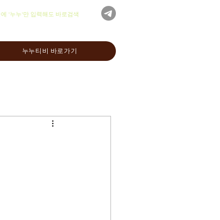
글에 '누누'만 입력해도 바로검색
누누티비 바로가기