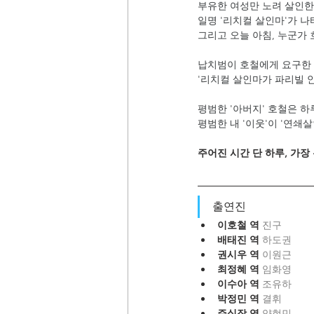
부유한 여성만 노려 살인
일명 '리치컬 살인마'가 나
그리고 오늘 아침, 누군가 
납치범이 호철에게 요구한 
'리치컬 살인마가 파리빌 안에
평범한 '아버지' 호철은 
평범한 내 '이웃'이 '연쇄
주어진 시간 단 하루, 가장
출연진
이호철 역 
진구
배태진 역 
하도권
권시우 역 
이원근
최정혜 역 
임화영
이수아 역 
조유하
박정민 역 
결휘
주실장 역 
양현민