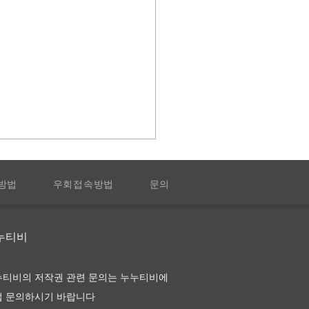
방법
우회접속방법
문의
누누티비
도 지송합니다 다시보기
누티비의 저작권 관련 문의는 누누티비에
정보
접 문의하시기 바랍니다