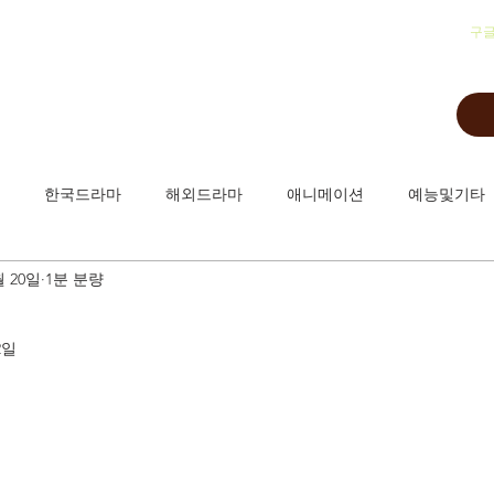
​구
한국드라마
해외드라마
애니메이션
예능및기타
월 20일
1분 분량
2일