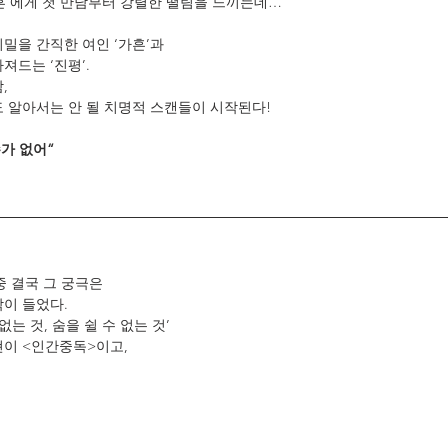
‘가흔’에게 첫 만남부터 강렬한 떨림을 느끼는데…
밀을 간직한 여인 ‘가흔’과
져드는 ‘진평’.
,
도 알아서는 안 될 치명적 스캔들이 시작된다!
수가 없어“
중 결국 그 궁극은
각이 들었다.
없는 것, 숨을 쉴 수 없는 것’
현이 <인간중독>이고,