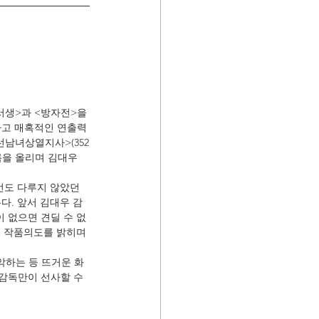
서생>과 <방자전>을 
하고 매혹적인 연출력
남녀상열지사>(352
이름을 올리며 김대우 
번도 다루지 않았던 
다. 앞서 김대우 감
이 없으면 견딜 수 없
는 작품의도를 밝히며 
악하는 등 뜨거운 화
 감독만이 선사할 수 