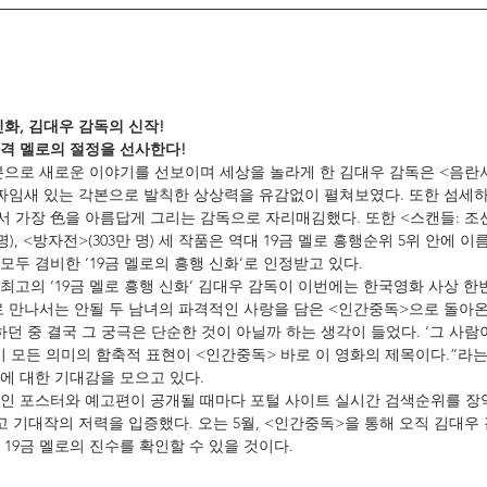
화, 김대우 감독의 신작!
격 멜로의 절정을 선사한다!
본으로 새로운 이야기를 선보이며 세상을 놀라게 한 김대우 감독은 <음란
 짜임새 있는 각본으로 발칙한 상상력을 유감없이 펼쳐보였다. 또한 섬세
 가장 色을 아름답게 그리는 감독으로 자리매김했다. 또한 <스캔들: 조선
 명), <방자전>(303만 명) 세 작품은 역대 19금 멜로 흥행순위 5위 안에 
두 겸비한 ‘19금 멜로의 흥행 신화’로 인정받고 있다.
고의 ‘19금 멜로 흥행 신화’ 김대우 감독이 이번에는 한국영화 사상 한
으로 만나서는 안될 두 남녀의 파격적인 사랑을 담은 <인간중독>으로 돌아온
던 중 결국 그 궁극은 단순한 것이 아닐까 하는 생각이 들었다. ‘그 사람
’ 이 모든 의미의 함축적 표현이 <인간중독> 바로 이 영화의 제목이다.”라
에 대한 기대감을 모으고 있다.
인 포스터와 예고편이 공개될 때마다 포털 사이트 실시간 검색순위를 장
고 기대작의 저력을 입증했다. 오는 5월, <인간중독>을 통해 오직 김대우
19금 멜로의 진수를 확인할 수 있을 것이다.