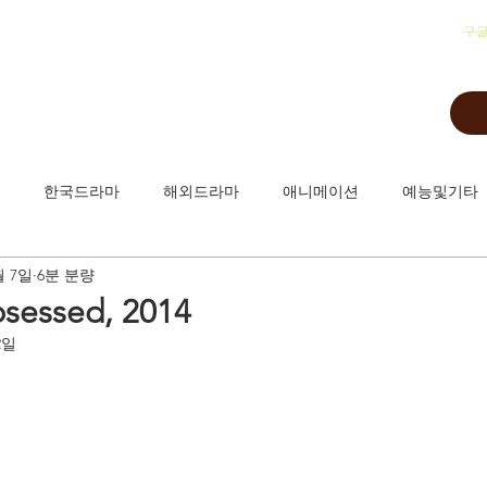
​구
한국드라마
해외드라마
애니메이션
예능및기타
월 7일
6분 분량
ssed, 2014
2일