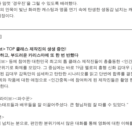
 맘껏 ‘경우진’을 그릴 수 있도록 배려했다.
의 안목이 빛난 화려한 캐스팅과 명품 연기 속에 탄생한 생동감 넘치는 
예정이다.
]
> TOP 클래스 제작진의 생생 증언!
하고, 부드러운 카리스마에 또 한 번 반했다
라이브> 등에 참여한 대한민국 최고의 톱 클래스 제작진들이 총출동한 <인간
위기로 화제를 모았다. 그 중심에는 바로 19금 멜로의 흥행 신화 김대우 
된 김대우 감독만의 섬세하고 탄탄한 시나리오를 읽고 단번에 합류를 결
신뢰와 작품에 대한 애정으로 <인간중독>에 참여하게 된 제작진들은 촬영 현
한다.
 라이브><파수꾼>
스태프들과 배우들을 잘 이끌어주셨다. 큰 형님처럼 잘 따를 수 있었다.”
년>
 넘치는 분으로, 편안한 분위기에서 많은 대화를 통해 영화에 대한 이해를