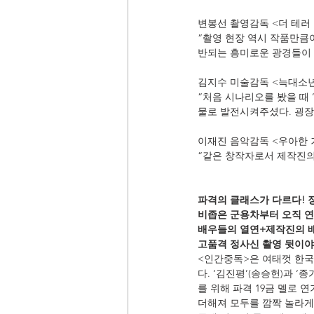
변봉선 촬영감독 <더 테러
“촬영 현장 역시 작품만큼
반되는 흥미로운 광경들이 
김지수 미술감독 <늑대소
“처음 시나리오를 봤을 때 
물로 발전시켜주셨다. 굉장
이재진 음악감독 <우아한
“같은 창작자로서 제작진의
파격의 클래스가 다르다! 
비좁은 군용차부터 오직 연
배우들의 열연+제작진의 
고품격 정사신 촬영 뒷이야
<인간중독>은 여태껏 한국
다. ‘김진평’(송승헌)과 
를 위해 파격 19금 멜로
더해져 모두를 깜짝 놀라게