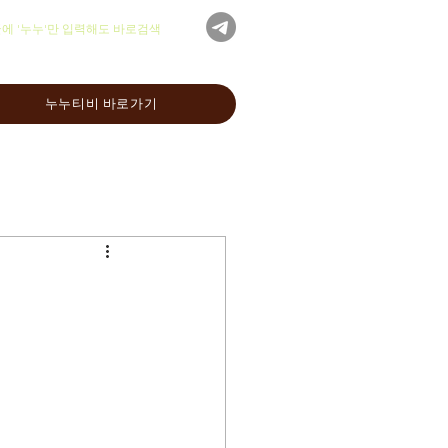
글에 '누누'만 입력해도 바로검색
누누티비 바로가기