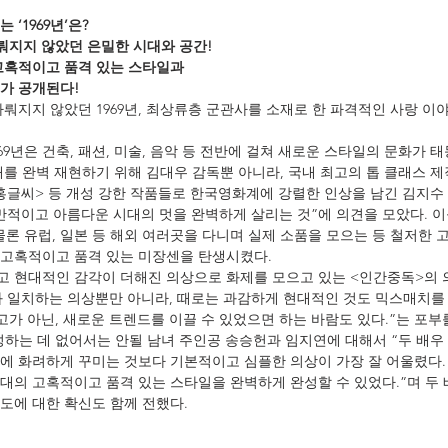
 ‘1969년’은?
다뤄지지 않았던 은밀한 시대와 공간!
 고혹적이고 품격 있는 스타일과
가 공개된다!
뤄지지 않았던 1969년, 최상류층 군관사를 소재로 한 파격적인 사랑 이
9년은 건축, 패션, 미술, 음악 등 전반에 걸쳐 새로운 스타일의 문화가 
대를 완벽 재현하기 위해 김대우 감독뿐 아니라, 국내 최고의 톱 클래스 
<주홍글씨> 등 개성 강한 작품들로 한국영화계에 강렬한 인상을 남긴 김지수
낭만적이고 아름다운 시대의 멋을 완벽하게 살리는 것”에 의견을 모았다. 
는 물론 유럽, 일본 등 해외 여러곳을 다니며 실제 소품을 모으는 등 철저한 
의 고혹적이고 품격 있는 미장센을 탄생시켰다.
 현대적인 감각이 더해진 의상으로 화제를 모으고 있는 <인간중독>의 
일과 일치하는 의상뿐만 아니라, 때로는 과감하게 현대적인 것도 믹스매치를
가 아닌, 새로운 트렌드를 이끌 수 있었으면 하는 바람도 있다.”는 포부를
하는 데 없어서는 안될 남녀 주인공 송승헌과 임지연에 대해서 “두 배우 
에 화려하게 꾸미는 것보다 기본적이고 심플한 의상이 가장 잘 어울렸다.
년대의 고혹적이고 품격 있는 스타일을 완벽하게 완성할 수 있었다.”며 두
도에 대한 확신도 함께 전했다.