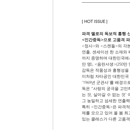
[ HOT ISSUE ]
파격 멜로의 독보적 흥행 신
<인간중독>으로 고품격 파
<정사>와 <스캔들>의 각
연출, 센세이션 한 소재와
까지 증명하며 대한민국에서
만 명), <음란서생>(250만
감독은 작품성과 흥행성을 모
이처럼 자타공인 대한민국 최
‘1969년 군관사’를 배경
독은 “사랑의 궁극을 고민하
는 것, 살아갈 수 없는 것
그 농밀하고 섬세한 연출력
특히 <인간중독>은 파격적
제를 모으고 있어 올 봄 최
있는 클래스가 다른 고품격 