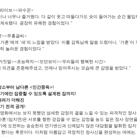
 라이브><파수꾼>
이나 너무나 즐거웠다. 다 같이 웃고 떠들다가도 슛이 들어가는 순간 몰입
계속됐다. 굉장히 유쾌한 경험이었다.”
년><주홍글씨>
‘가흔’에게 ‘새’의 느낌을 받았다. 이를 감독님께 말씀 드렸더니, ‘가흔’이
히 놀라운 경험이었다.”
 거짓말><초능력자><모던보이><우리들의 행복한 시간>
 의견을 존중해주셨고, 언제나 믿어주시는 모습에 큰 감명을 받았다.”
장소부터 남다른 <인간중독>!
기에만 집중할 수 있도록 설계된 집까지!
배려가 더해진
기 전격 공개!
영화에서는 보지 못했던 섬세한 감정의 결을 느낄 수 있는 파격적인 정
‘종가흔’(임지연)은 서로를 향한 걷잡을 수 없는 감정을 농도 짙은 정사 장면
 연기에 도전하는 송승헌의 연기변신과 신예답지 않은 대담함을 발휘한 임지
 했다는 후문이다. 이처럼 아름답고 격정적인 정사신을 완성하는 데에는,