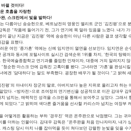
 바뀔 것이다!
운 호흡을 자랑한
완, 스크린에서 빛을 발하다!
는 다름아닌 송승헌으로, 베트남전의 영웅인 엘리트 군인 ‘김진평’으로 분
감독은 “작품에 들어가기 전, 그가 연기에 목 말라 있음을 느꼈다. 내가 
영이 끝난 지금은 ‘김진평’ 역에 송승헌이 아닌 다른 사람은 결코 생각할 수
대감을 표했다.
러운 여인 ‘종가흔’ 역에는 신예 임지연이 열연을 선보인다. 임지연은 순
첫 공개와 동시에 포털사이트 실시간 검색순위 1위를 차지, ‘한국의 탕웨
. 한국예술종합학교 연기과를 졸업한 인재이자, 대중에 거의 알려지지 않
“청순한 마스크 안에 감춰진 고혹미를 봤다. 그녀라면 ‘가흔’을 완성시킬 
그녀에겐 ‘담대하다’는 말도 부족했다. 굉장한 배우가 될 것이다.”고 밝혀 
김진평’의 아내이자 장군의 딸로, 아버지보다 높은 지위로 올리고자 하는
이 맡았다. <방자전>으로 조여정의 연기변신을 성공적으로 이끈 김대우 감
재치 넘치는, 매력적인 성격을 스크린을 통해서 보여주고 싶었다. 그래서 
만들게 되었다.”고 밝히며 색다른 즐거움을 선사할 카리스마 넘치는 여장부
’을 어떻게든 활용하는 부하 ‘경우진’ 역은 온주완으로 낙점됐다. 그는 귀
미를 더하는 인물이다. 김대우 감독은 “온주완을 처음 만나자마자, 내가 상
. 캐스팅 당시 마치 나를 잡아먹을 듯이 쳐다보던 강렬한 눈빛을 잊을 수