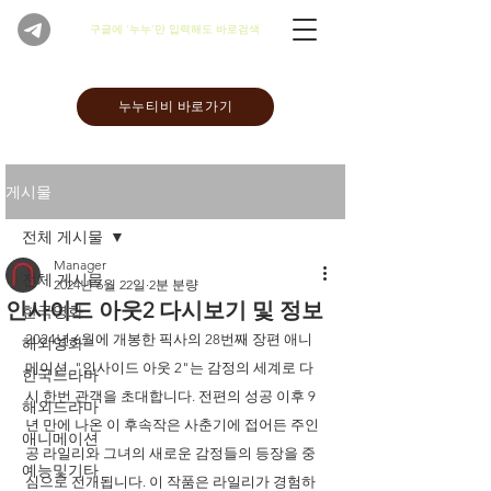
​구글에 '누누'만 입력해도 바로검색
누누티비 바로가기
게시물
전체 게시물
Manager
전체 게시물
2024년 6월 22일
2분 분량
인사이드 아웃2 다시보기 및 정보
한국영화
2024년 6월에 개봉한 픽사의 28번째 장편 애니
해외영화
메이션, "인사이드 아웃 2"는 감정의 세계로 다
한국드라마
시 한번 관객을 초대합니다. 전편의 성공 이후 9
해외드라마
년 만에 나온 이 후속작은 사춘기에 접어든 주인
애니메이션
공 라일리와 그녀의 새로운 감정들의 등장을 중
예능및기타
심으로 전개됩니다. 이 작품은 라일리가 경험하