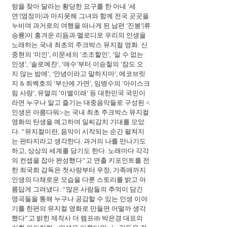
랑을 찾아 달라는 황당한 요구를 한 아내 ‘세
연’(염정아)과 마지못해 그녀와 함께 전국 곳곳을 
누비며 과거로의 여행을 떠나게 된 남편 ‘진봉’(류
승룡)이 흥겨운 리듬과 멜로디로 우리의 인생을 
노래하는 국내 최초의 주크박스 뮤지컬 영화. 신
중현의 ‘미인’, 이문세의 ‘조조할인’, ‘알 수 없는 
인생’, ‘솔로예찬’, ‘애수’부터 이승철의 ‘잠도 오
지 않는 밤에’, ‘안녕이라고 말하지마’, 에코브릿
지 & 최백호의 ‘부산에 가면’, 임병수의 ‘아이스크
림 사랑’, 유열의 ‘이별이래’ 등 대한민국 국민이
라면 누구나 알고 즐기는 대중음악들로 구성된 <
인생은 아름다워>는 국내 최초 주크박스 뮤지컬 
영화의 탄생을 예고하며 일찌감치 기대를 모았
다. “뮤지컬이란, 음악이 시작되는 순간 펼쳐지
는 판타지라고 생각한다. 과거의 나를 만나기도 
하고, 상상의 세계를 담기도 한다. 노래마다 각각
의 컨셉을 잡아 완성했다”고 연출 키포인트를 전
한 최국희 감독은 첫사랑부터 우정, 가족애까지 
인생의 다채로운 모습을 다룬 스토리를 밝고 아
름답게 그려냈다. “많은 사람들의 추억이 담긴 
명곡들을 통해 누구나 공감할 수 있는 인생 이야
기를 한편의 뮤지컬 영화로 만들면 어떨까 생각
했다”고 밝힌 제작사 더 램프㈜ 박은경 대표의 