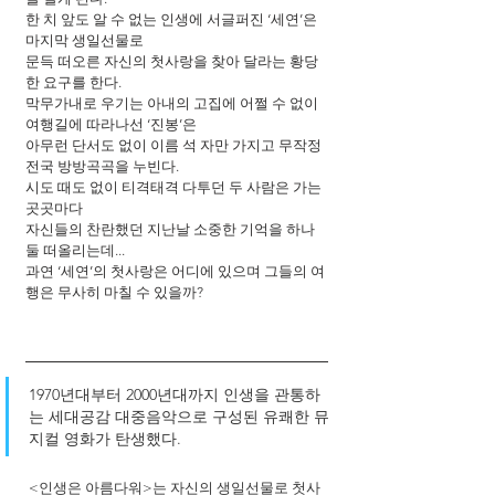
한 치 앞도 알 수 없는 인생에 서글퍼진 ‘세연’은 
마지막 생일선물로
문득 떠오른 자신의 첫사랑을 찾아 달라는 황당
한 요구를 한다.
막무가내로 우기는 아내의 고집에 어쩔 수 없이 
여행길에 따라나선 ‘진봉’은
아무런 단서도 없이 이름 석 자만 가지고 무작정 
전국 방방곡곡을 누빈다.
시도 때도 없이 티격태격 다투던 두 사람은 가는 
곳곳마다
자신들의 찬란했던 지난날 소중한 기억을 하나 
둘 떠올리는데...
과연 ‘세연’의 첫사랑은 어디에 있으며 그들의 여
행은 무사히 마칠 수 있을까?
1970년대부터 2000년대까지 인생을 관통하
는 세대공감 대중음악으로 구성된 유쾌한 뮤
지컬 영화가 탄생했다.
 <인생은 아름다워>는 자신의 생일선물로 첫사