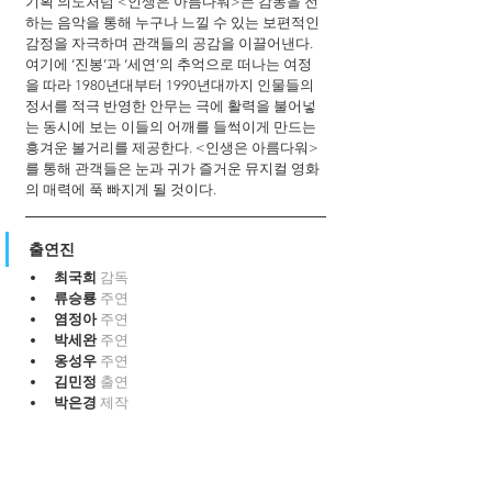
기획 의도처럼 <인생은 아름다워>는 감동을 전
하는 음악을 통해 누구나 느낄 수 있는 보편적인 
감정을 자극하며 관객들의 공감을 이끌어낸다. 
여기에 ‘진봉’과 ‘세연’의 추억으로 떠나는 여정
을 따라 1980년대부터 1990년대까지 인물들의 
정서를 적극 반영한 안무는 극에 활력을 불어넣
는 동시에 보는 이들의 어깨를 들썩이게 만드는 
흥겨운 볼거리를 제공한다. <인생은 아름다워>
를 통해 관객들은 눈과 귀가 즐거운 뮤지컬 영화
의 매력에 푹 빠지게 될 것이다.
출연진
최국희 
감독
류승룡 
주연
염정아 
주연
박세완 
주연
옹성우 
주연
김민정 
출연
박은경 
제작