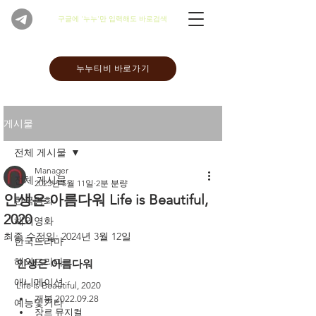
​구글에 '누누'만 입력해도 바로검색
누누티비 바로가기
게시물
전체 게시물
Manager
전체 게시물
2023년 5월 11일
2분 분량
인생은 아름다워 Life is Beautiful,
한국영화
2020
해외영화
최종 수정일:
2024년 3월 12일
한국드라마
해외드라마
인생은 아름다워 
애니메이션
Life is Beautiful, 2020
개봉 2022.09.28
예능및기타
장르 뮤지컬