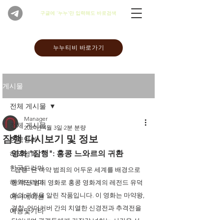
​구글에 '누누'만 입력해도 바로검색
누누티비 바로가기
게시물
전체 게시물
Manager
전체 게시물
2024년 4월 3일
2분 분량
잠행 다시보기 및 정보
한국영화
영화 "잠행": 홍콩 느와르의 귀환
해외영화
한국드라마
"잠행"은 마약 범죄의 어두운 세계를 배경으로 
해외드라마
한 액션 범죄 영화로 홍콩 영화계의 레전드 유덕
화의 귀환을 알린 작품입니다. 이 영화는 마약왕, 
애니메이션
경찰, 언더커버 간의 치열한 신경전과 추격전을 
예능및기타