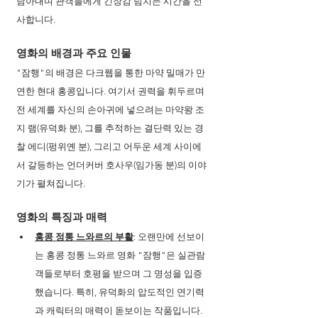
담아내며 관객들에게 긴장감 넘치는 시간을 선
사합니다.
영화의 배경과 주요 인물
"잠행"의 배경은 다크웹을 통한 마약 밀매가 만
연한 현대 홍콩입니다. 여기서 권력을 휘두르며 
전 세계를 자신의 손아귀에 넣으려는 마약왕 조
지 램(유덕화 분), 그를 추적하는 결단력 있는 경
찰 에디(펑위옌 분), 그리고 어두운 세계 사이에
서 갈등하는 언더커버 호사우(임가동 분)의 이야
기가 펼쳐집니다.
영화의 특징과 매력
홍콩 정통 느와르의 부활
: 오랜만에 선보이
는 홍콩 정통 느와르 영화 "잠행"은 실관람
객들로부터 호평을 받으며 그 명성을 입증
했습니다. 특히, 유덕화의 압도적인 연기력
과 캐릭터의 매력이 돋보이는 작품입니다.