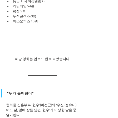
등급 15세이상관람가
러닝타임 94분
평점 9.0
누적관객 663명
박스오피스 10위
해당 영화는 업로드 완료 되었습니다
“누가 들어왔어” 
행복한 신혼부부 ‘현수’(이선균)와 ‘수진’(정유미). 
어느 날, 옆에 잠든 남편 ‘현수’가 이상한 말을 중
얼거린다. 