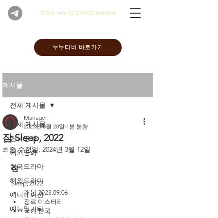
​구글에 '누누'만 입력해도 바로검색
누누티비 바로가기
게시물
전체 게시물
Manager
전체 게시물
2023년 8월 20일
1분 분량
잠 Sleep, 2022
한국영화
최종 수정일:
2024년 3월 12일
해외영화
한국드라마
잠 
해외드라마
Sleep, 2022
개봉 2023.09.06
애니메이션
장르 미스터리
예능및기타
국가 한국