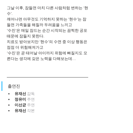
그날 이후, 잠들면 마치 다른 사람처럼 변하는 ‘현
수’.
깨어나면 아무것도 기억하지 못하는 ‘현수’는 잠
들면 가족들을 해칠까 두려움을 느끼고
‘수진’은 매일 잠드는 순간 시작되는 끔찍한 공포 
때문에 잠들지 못한다.
치료도 받아보지만 ‘현수’의 수면 중 이상 행동은 
점점 더 위험해져가고
‘수진’은 곧 태어날 아이까지 위험에 빠질지도 모
른다는 생각에 갖은 노력을 다해보는데…
출연진
유재선 
감독
정유미 
주연
이선균 
주연
유재선 
각본