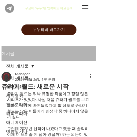
​구글에 '누누'만 입력해도 바로검색
누누티비 바로가기
게시물
전체 게시물
Manager
전체 게시물
2025년 8월 26일
1분 분량
쥬라기 월드: 새로운 시작
한국영화
쥬라기 월드는 워낙 유명한 작품이고 정말 많은 
해외영화
시리즈가 있었다. 사실 처음 쥬라기 월드를 보고 
한국드라마
영화의 세계에 빠져들었다고 할 정도로 쥬라기 
월드는 많은 이들에게 인생작 중 하나이지 않을
해외드라마
까 싶다.
애니메이션
그런데 2025년 신작이 나왔다고 했을 때 솔직히 
예능및기타
이제 더 보여줄 게 남아 있을까? 하는 의문이 있