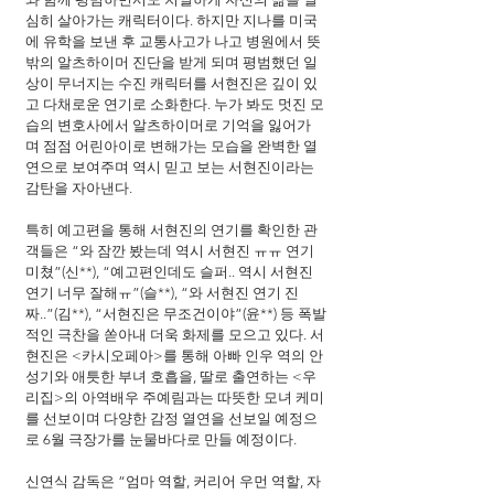
심히 살아가는 캐릭터이다. 하지만 지나를 미국
에 유학을 보낸 후 교통사고가 나고 병원에서 뜻
밖의 알츠하이머 진단을 받게 되며 평범했던 일
상이 무너지는 수진 캐릭터를 서현진은 깊이 있
고 다채로운 연기로 소화한다. 누가 봐도 멋진 모
습의 변호사에서 알츠하이머로 기억을 잃어가
며 점점 어린아이로 변해가는 모습을 완벽한 열
연으로 보여주며 역시 믿고 보는 서현진이라는 
감탄을 자아낸다. 
특히 예고편을 통해 서현진의 연기를 확인한 관
객들은 “와 잠깐 봤는데 역시 서현진 ㅠㅠ 연기 
미쳤”(신**), “예고편인데도 슬퍼.. 역시 서현진 
연기 너무 잘해ㅠ”(슬**), “와 서현진 연기 진
짜..”(김**), “서현진은 무조건이야”(윤**) 등 폭발
적인 극찬을 쏟아내 더욱 화제를 모으고 있다. 서
현진은 <카시오페아>를 통해 아빠 인우 역의 안
성기와 애틋한 부녀 호흡을, 딸로 출연하는 <우
리집>의 아역배우 주예림과는 따뜻한 모녀 케미
를 선보이며 다양한 감정 열연을 선보일 예정으
로 6월 극장가를 눈물바다로 만들 예정이다. 
신연식 감독은 “엄마 역할, 커리어 우먼 역할, 자