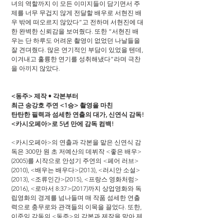
녀의 역할까지 이 모든 이미지들이 담기면서 주
제를 너무 무겁지 않게 전달할 배우로 서현진 배
우 밖에 떠오르지 않았다”고 전하며 서현진에 대
한 완벽한 신뢰감을 보여줬다. 또한 “서현진 배
우는 단 하루도 어려운 촬영이 없었던 나날들을 
잘 견뎌줬다. 많은 연기적인 부담이 있었을 텐데, 
이겨내고 훌륭한 연기를 성취해냈다”라며 극찬
을 아끼지 않았다.
<동주> 제작 • 각본부터
최근 송강호 주연 <1승> 촬영을 마친
탄탄한 필력과 섬세한 연출의 대가, 신연식 감독!
<카시오페아>로 5년 만에 감독 컴백!
<카시오페아>의 연출과 각본을 맡은 신연식 감
독은 300만 원 초 저예산의 데뷔작 <좋은 배우>
(2005)를 시작으로 안성기 주연의 <페어 러브>
(2010), <배우는 배우다>(2013), <러시안 소설>
(2013), <조류인간>(2015), <프랑스 영화처럼>
(2016), <로마서 8:37>(2017)까지 상업영화와 독
립영화의 경계를 넘나들며 매 작품 섬세한 연출
력으로 충무로와 관객들의 이목을 끌었다. 또한, 
이준익 감독의 <동주>의 각본과 제작을 맡아 제