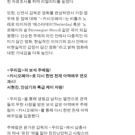
한 자료조사를 하며 리얼리티를 높였다.
또한, 신연식 감독은 영화를 완성하면서 가장 염
두에 둔 점에 대해 “<카시오페아>는 비틀즈 노
래로 따지자면 ‘예스터데이’(Yesterday) 혹은 ‘노
르웨이의 숲’(Norwegian Wood) 같은 곡이 되길 
원했다. 단순한 주제와 라인 안에서 다층적인 의
미가 담긴 영화, 현실적인 이야기와 묘사 안에서 
비현실적인 감정이 담긴 영화”라고 밝혀 영화에 
대한 기대감을 더욱 높인다.
<우리집>의 보석 주예림!
<카시오페아>로 다시 한번 천재 아역배우 면모 
과시!
서현진, 안성기와 특급 케미 자랑!
<우리집>을 통해 생동감 넘치는 열연으로 관객
들의 무한 사랑을 받은 보석 같은 아역배우 주예
림이 <카시오페아>를 통해 다시 한번 천재 아역
배우임을 입증했다. 
주예림은 윤가은 감독의 <우리집>에서 삼총사
의 막내 ‘유진’ 역을 맡아 천진난만하고 사랑스러