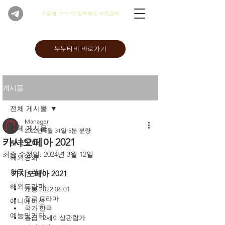
​구글에 '누누'만 입력해도 바로검색
누누티비 바로가기
게시물
전체 게시물
Manager
전체 게시물
2022년 5월 31일
5분 분량
카시오페아 2021
한국영화
최종 수정일:
2024년 3월 12일
해외영화
한국드라마
카시오페아 
2021
해외드라마
개봉 2022.06.01
장르 드라마
애니메이션
국가 한국
예능및기타
등급 12세이상관람가