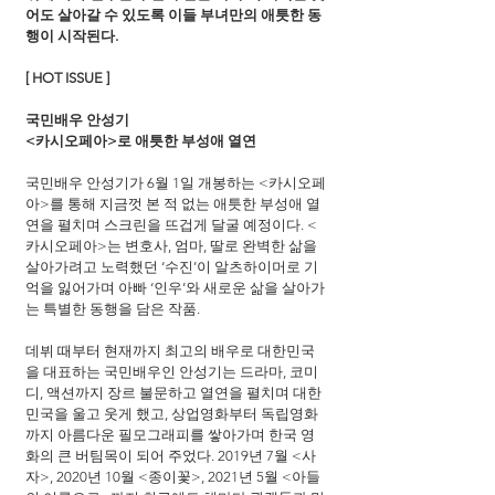
어도 살아갈 수 있도록 이들 부녀만의 애틋한 동
행이 시작된다.
[ HOT ISSUE ]
국민배우 안성기
<카시오페아>로 애틋한 부성애 열연
국민배우 안성기가 6월 1일 개봉하는 <카시오페
아>를 통해 지금껏 본 적 없는 애틋한 부성애 열
연을 펼치며 스크린을 뜨겁게 달굴 예정이다. <
카시오페아>는 변호사, 엄마, 딸로 완벽한 삶을 
살아가려고 노력했던 ‘수진’이 알츠하이머로 기
억을 잃어가며 아빠 ‘인우’와 새로운 삶을 살아가
는 특별한 동행을 담은 작품.
데뷔 때부터 현재까지 최고의 배우로 대한민국
을 대표하는 국민배우인 안성기는 드라마, 코미
디, 액션까지 장르 불문하고 열연을 펼치며 대한
민국을 울고 웃게 했고, 상업영화부터 독립영화
까지 아름다운 필모그래피를 쌓아가며 한국 영
화의 큰 버팀목이 되어 주었다. 2019년 7월 <사
자>, 2020년 10월 <종이꽃>, 2021년 5월 <아들