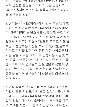
의 이름으로>까지 최근에도 해마다 관객들과 만
나며 왕성한 활동을 이어가고 있는 안성기가 
2022년 올해에는 신연식 감독의 <카시오페아>
로 관객들을 만난다. 
안성기는 <카시오페아>에서 인우 역을 맡아 딸 
수진으로 출연하는 서현진과 부녀 호흡을 맞춘
다. 인우 캐릭터는 변호사로 성공한 딸 수진이 어
느 날 갑자기 알츠하이머 진단을 받게 되며 딸을 
곁에서 지켜주는 역할이다. 해외 근무로 인해 딸 
수진이 성장하는 모습을 보지 못했지만, 알츠하
이머로 기억을 잃어가며 점점 어린아이로 변해
가는 딸을 키우는 캐릭터로 안성기는 지금껏 보
지 못했던 애틋한 부성애 연기로 가족의 의미를 
생각하게 하며 관객들의 눈물샘을 자극할 예정
이다. 무엇보다 안성기는 서현진과 완벽한 부녀 
호흡을 보여줘 관객들에게 깊은 몰입감을 선사
할 예정이다.
신연식 감독은 “안성기 배우는 <페어 러브>를 
하면서 좋은 역할로 다시 뵙고 싶었다. 안성기 배
우의 필모그래피에서 의외로 부성이 강조된 역
할이 없었는데 <카시오페아>는 부성애를 마음
껏 보여줄 작품이라 관객의 입장에서 매우 반가