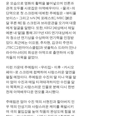
운 모습으로 영화의 활력을 불어넣으며 언론과 
관객 모두를 사로잡은 아역배우이다. <물괴>의 
단역으로 첫 스크린에 데뷔한 주예림은 <뷰티풀 
보이스> 그리고 tvN [빅 포레스트], MBC [붉은 
달 푸른 해] 등 스크린과 브라운관을 오가며 대중
에게 얼굴을 알렸다. 또한, KBS2 [세상에서 제일 
예쁜 내 딸]을 통해 2019년 KBS 연기대상에서 여
자 청소년 연기상을 수상하며 연기력을 인정받
았다. 최근에는 이요원, 추자현, 김규리 주연의 
JTBC [그린마더스클럽]과 넷플릭스 드라마 [안나
라수마나라]의 최성은 아역으로 출연하여 시청
자들의 이목을 끌었다.
이런 가운데 주예림이 <우리집> 이후 <카시오
페아>로 스크린에 컴백하여 사랑스러운 열연을 
펼칠 예정이다. 주예림은 수진의 딸 지나 역을 맡
아 엄마 수진과 매일 티격태격하지만 수진을 닮
아 똑똑하고 사랑스러운 인물로 분해 다시 한번 
천재 아역배우다운 면모를 과시했다.
주예림은 엄마 수진 역의 서현진과 할아버지 인
우 역의 안성기와 사랑스러운 케미를 폭발시키
며 극의 몰입감을 높여 작품의 완성도에 힘을 보