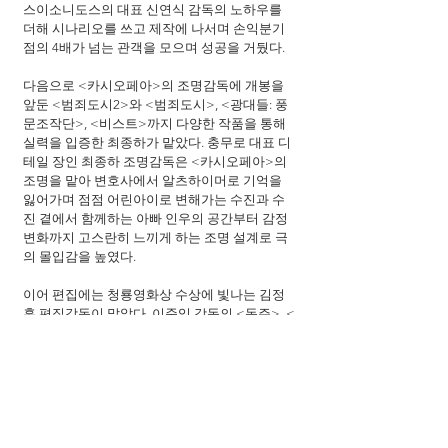
스이소니도스의 대표 신연식 감독의 노하우를 
더해 시나리오를 쓰고 제작에 나서며 손익분기
점의 4배가 넘는 관객을 모으며 성공을 거뒀다.
다음으로 <카시오페아>의 조명감독에 개봉을 
앞둔 <범죄도시2>와 <범죄도시>, <광대들: 풍
문조작단>, <비스트>까지 다양한 작품을 통해 
실력을 입증한 최종하가 맡았다. 충무로 대표 디
테일 장인 최종하 조명감독은 <카시오페아>의 
조명을 맡아 변호사에서 알츠하이머로 기억을 
잃어가며 점점 어린아이로 변해가는 수진과 수
진 곁에서 함께하는 아빠 인우의 공간부터 감정 
변화까지 고스란히 느끼게 하는 조명 설계로 극
의 몰입감을 높였다. 
이어 편집에는 청룡영화상 수상에 빛나는 김정
훈 편집감독이 맡았다. 이준익 감독의 <동주>, <
자산어보>, <박열>을 통해 밀도 높은 편집을 보
여줬던 김정훈 편집감독은 <카시오페아>를 다
시 한번 최고의 역량을 발휘했다. <카시오페아>
의 음악은 <미쓰백>의 이은주 음악감독이 맡았
다. 이은주 음악감독은 장면에 힘을 불어넣는 음
악으로 극의 분위기와 정서를 완성하는데 중요
한 역할을 했다. 