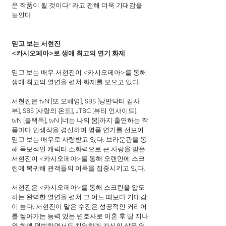
운 작품이 될 것이다”라고 전해 더욱 기대감을 
높인다.
믿고 보는 서현진
<카시오페아>로 생애 최고의 연기 화제
믿고 보는 배우 서현진이 <카시오페아>를 통해 
생애 최고의 열연을 펼쳐 화제를 모으고 있다.   
서현진은 tvN [또 오해영], SBS [낭만닥터 김사
부], SBS [사랑의 온도], JTBC [뷰티 인사이드], 
tvN [블랙독], tvN [너는 나의 봄]까지 출연하는 작
품마다 인생작을 경신하며 명품 연기를 선보여 
믿고 보는 배우로 사랑받고 있다. 브라운관을 통
해 독보적인 캐릭터 소화력으로 큰 사랑을 받은 
서현진이 <카시오페아>를 통해 오랜만에 스크
린에 복귀해 관객들의 이목을 집중시키고 있다. 
서현진은 <카시오페아>를 통해 스크린을 압도
하는 완벽한 열연을 펼쳐 그 어느 때보다 기대감
이 높다. 서현진이 맡은 수진은 성공적인 커리어
를 쌓아가는 능력 있는 변호사로 이혼 후 딸 지나
와 함께 평범하면서도 치열하게 자신의 삶을 열