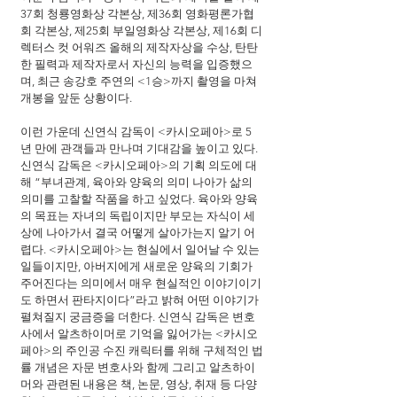
37회 청룡영화상 각본상, 제36회 영화평론가협
회 각본상, 제25회 부일영화상 각본상, 제16회 디
렉터스 컷 어워즈 올해의 제작자상을 수상, 탄탄
한 필력과 제작자로서 자신의 능력을 입증했으
며, 최근 송강호 주연의 <1승>까지 촬영을 마쳐 
개봉을 앞둔 상황이다.
이런 가운데 신연식 감독이 <카시오페아>로 5
년 만에 관객들과 만나며 기대감을 높이고 있다. 
신연식 감독은 <카시오페아>의 기획 의도에 대
해 “부녀관계, 육아와 양육의 의미 나아가 삶의 
의미를 고찰할 작품을 하고 싶었다. 육아와 양육
의 목표는 자녀의 독립이지만 부모는 자식이 세
상에 나아가서 결국 어떻게 살아가는지 알기 어
렵다. <카시오페아>는 현실에서 일어날 수 있는 
일들이지만, 아버지에게 새로운 양육의 기회가 
주어진다는 의미에서 매우 현실적인 이야기이기
도 하면서 판타지이다”라고 밝혀 어떤 이야기가 
펼쳐질지 궁금증을 더한다. 신연식 감독은 변호
사에서 알츠하이머로 기억을 잃어가는 <카시오
페아>의 주인공 수진 캐릭터를 위해 구체적인 법
률 개념은 자문 변호사와 함께 그리고 알츠하이
머와 관련된 내용은 책, 논문, 영상, 취재 등 다양