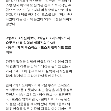
탰다. <카시오페아> 신연식 감독은 “주예림 캐
스팅 당시 아역대모 윤가은 감독의 적극적인 추
천으로 보지도 않고 지나 역을 주예림으로 결정
했고, 지나 역을 연기하는 모습을 보니 ‘역시 역시
나였다’라는 생각이 들었다”라며 극찬을 아끼지 
않았다.
<동주>, <자산어보>, <박열>, <미쓰백>까지
충무로 대표 실력파 제작진의 만남!
<동주> 제작 루스이소니도스의 웰메이드 프로
젝트
탄탄한 필력과 섬세한 연출의 대가 신연식 감독
이 연출과 각본을 맡아 기대감을 높이고 있는 <
카시오페아>에 충무로 대표 실력파 제작진들이 
참여, 웰메이드 드라마 탄생을 예고한다.
먼저 <카시오페아>의 제작은 루스이소니도스
로 <동주>를 비롯하여 최근 촬영을 마친 송강호 
주연의 <1승> 그리고 <페어 러브>, <조류인간
>, <프랑스 영화처럼>, <로마서 8:37> 등 완성
도 높은 작품들을 제작해 왔다. 특히 <동주>의 
경우 연출을 맡은 이준익 감독의 아이디어에 루